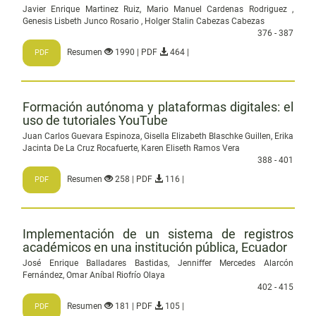
Javier Enrique Martinez Ruiz, Mario Manuel Cardenas Rodriguez ,
Genesis Lisbeth Junco Rosario , Holger Stalin Cabezas Cabezas
376 - 387
Resumen
1990 | PDF
464 |
PDF
Formación autónoma y plataformas digitales: el
uso de tutoriales YouTube
Juan Carlos Guevara Espinoza, Gisella Elizabeth Blaschke Guillen, Erika
Jacinta De La Cruz Rocafuerte, Karen Eliseth Ramos Vera
388 - 401
Resumen
258 | PDF
116 |
PDF
Implementación de un sistema de registros
académicos en una institución pública, Ecuador
José Enrique Balladares Bastidas, Jenniffer Mercedes Alarcón
Fernández, Omar Aníbal Riofrío Olaya
402 - 415
Resumen
181 | PDF
105 |
PDF