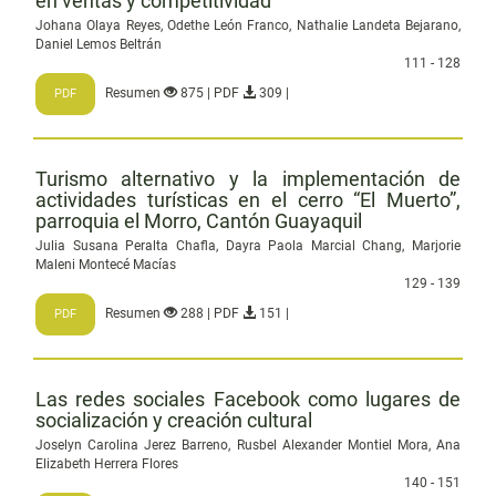
en ventas y competitividad
Johana Olaya Reyes, Odethe León Franco, Nathalie Landeta Bejarano,
Daniel Lemos Beltrán
111 - 128
Resumen
875 | PDF
309 |
PDF
Turismo alternativo y la implementación de
actividades turísticas en el cerro “El Muerto”,
parroquia el Morro, Cantón Guayaquil
Julia Susana Peralta Chafla, Dayra Paola Marcial Chang, Marjorie
Maleni Montecé Macías
129 - 139
Resumen
288 | PDF
151 |
PDF
Las redes sociales Facebook como lugares de
socialización y creación cultural
Joselyn Carolina Jerez Barreno, Rusbel Alexander Montiel Mora, Ana
Elizabeth Herrera Flores
140 - 151