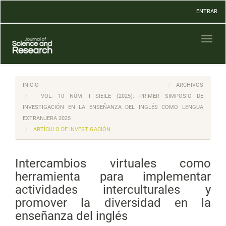
Navegación
ENTRAR
principal
Contenido
principal
Toggl
Barra
naviga
lateral
INICIO
ARCHIVOS
VOL. 10 NÚM. I SIEILE (2025): PRIMER SIMPOSIO DE
INVESTIGACIÓN EN LA ENSEÑANZA DEL INGLÉS COMO LENGUA
EXTRANJERA 2025
ARTÍCULO DE INVESTIGACIÓN
Intercambios virtuales como
herramienta para implementar
actividades interculturales y
promover la diversidad en la
enseñanza del inglés