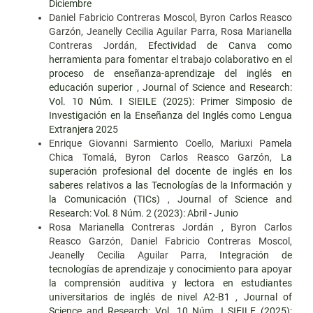
Diciembre
Daniel Fabricio Contreras Moscol, Byron Carlos Reasco
Garzón, Jeanelly Cecilia Aguilar Parra, Rosa Marianella
Contreras Jordán,
Efectividad de Canva como
herramienta para fomentar el trabajo colaborativo en el
proceso de enseñanza-aprendizaje del inglés en
educación superior
,
Journal of Science and Research:
Vol. 10 Núm. I SIEILE (2025): Primer Simposio de
Investigación en la Enseñanza del Inglés como Lengua
Extranjera 2025
Enrique Giovanni Sarmiento Coello, Mariuxi Pamela
Chica Tomalá, Byron Carlos Reasco Garzón,
La
superación profesional del docente de inglés en los
saberes relativos a las Tecnologías de la Información y
la Comunicación (TICs)
,
Journal of Science and
Research: Vol. 8 Núm. 2 (2023): Abril - Junio
Rosa Marianella Contreras Jordán , Byron Carlos
Reasco Garzón, Daniel Fabricio Contreras Moscol,
Jeanelly Cecilia Aguilar Parra,
Integración de
tecnologías de aprendizaje y conocimiento para apoyar
la comprensión auditiva y lectora en estudiantes
universitarios de inglés de nivel A2-B1
,
Journal of
Science and Research: Vol. 10 Núm. I SIEILE (2025):