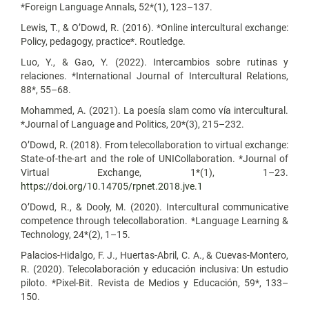
*Foreign Language Annals, 52*(1), 123–137.
Lewis, T., & O’Dowd, R. (2016). *Online intercultural exchange:
Policy, pedagogy, practice*. Routledge.
Luo, Y., & Gao, Y. (2022). Intercambios sobre rutinas y
relaciones. *International Journal of Intercultural Relations,
88*, 55–68.
Mohammed, A. (2021). La poesía slam como vía intercultural.
*Journal of Language and Politics, 20*(3), 215–232.
O’Dowd, R. (2018). From telecollaboration to virtual exchange:
State-of-the-art and the role of UNICollaboration. *Journal of
Virtual Exchange, 1*(1), 1–23.
https://doi.org/10.14705/rpnet.2018.jve.1
O’Dowd, R., & Dooly, M. (2020). Intercultural communicative
competence through telecollaboration. *Language Learning &
Technology, 24*(2), 1–15.
Palacios-Hidalgo, F. J., Huertas-Abril, C. A., & Cuevas-Montero,
R. (2020). Telecolaboración y educación inclusiva: Un estudio
piloto. *Pixel-Bit. Revista de Medios y Educación, 59*, 133–
150.