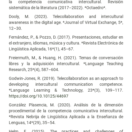
la competencia comunicativa intercultural. Revisión
sistemática de la literatura (2017–2022). *Octaedro*.
Dooly, M. (2023). Telecollaboration and intercultural
awareness in the digital age. *Journal of Virtual Exchange, 5*,
12–30.
Fernández, P., & Pozzo, D. (2017). Presentaciones, estudiar en
el extranjero, idiomas, música y cultura. *Revista Electrónica de
Lingüística Aplicada, 16*(1), 45–67.
Freiermuth, M., & Huang, H. (2021). Temas de conversación
libres y la adquisición intercultural. *Language Teaching
Research, 25*(4), 587–604.
Godwin-Jones, R. (2019). Telecollaboration as an approach to
developing intercultural communication competence.
*Language Learning & Technology, 23*(3), 109–117.
https://doi.org/10.10125/44697
González Plasencia, M. (2020). Análisis de la dimensión
procedimental de la competencia comunicativa intercultural.
*Revista Nebrija de Lingüística Aplicada a la Enseñanza de
Lenguas, 14*(29), 35–54.
Helm, F. (2015). The practices and challenges of