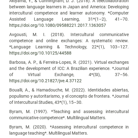
Akiyama, Y., & Cunningham, D. J. (2018). A telecollaboration
between language learners in Japan and America: Developing
intercultural competence and learner autonomy. *Computer
Assisted Language Learning, 31*(1–2), 41–70.
https://doi.org/10.1080/09588221.2017.1363057
Avgousti, M. I. (2018). Intercultural communicative
competence and online exchanges: A systematic review.
*Language Learning & Technology, 22*(1), 103–127.
https://doi.org/10.10125/44588
Barbosa, A. P., & Ferreira-Lopes, R. (2021). Virtual exchanges
and the development of ICC: A Brazilian experience. *Journal
of Virtual Exchange, 4*(SI), 37–56.
https://doi.org/10.21827/jve.4.37122
Boualli, A., & Hamadouche, M. (2022). Identidades abiertas,
populismo y autoritarismo, y el concepto de frontera. *Journal
of Intercultural Studies, 43*(1), 15–30.
Byram, M. (1997). *Teaching and assessing intercultural
communicative competence*. Multilingual Matters.
Byram, M. (2020). *Assessing intercultural competence in
language teaching*. Multilingual Matters.