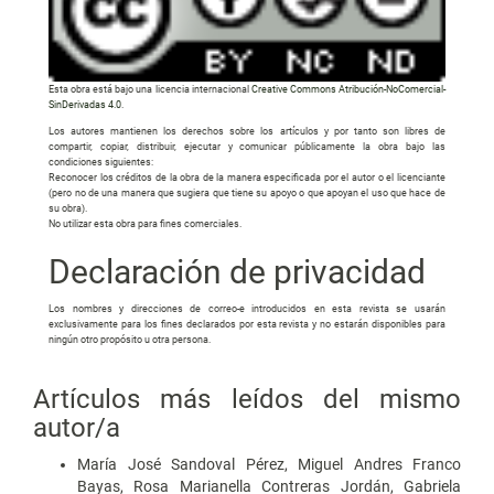
Esta obra está bajo una licencia internacional
Creative Commons Atribución-NoComercial-
SinDerivadas 4.0
.
Los autores mantienen los derechos sobre los artículos y por tanto son libres de
compartir, copiar, distribuir, ejecutar y comunicar públicamente la obra bajo las
condiciones siguientes:
Reconocer los créditos de la obra de la manera especificada por el autor o el licenciante
(pero no de una manera que sugiera que tiene su apoyo o que apoyan el uso que hace de
su obra).
No utilizar esta obra para fines comerciales.
Declaración de privacidad
Los nombres y direcciones de correo-e introducidos en esta revista se usarán
exclusivamente para los fines declarados por esta revista y no estarán disponibles para
ningún otro propósito u otra persona.
Artículos más leídos del mismo
autor/a
María José Sandoval Pérez, Miguel Andres Franco
Bayas, Rosa Marianella Contreras Jordán, Gabriela