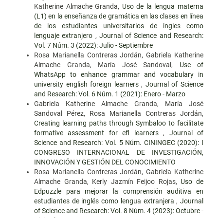
Katherine Almache Granda,
Uso de la lengua materna
(L1) en la enseñanza de gramática en las clases en línea
de los estudiantes universitarios de ingles como
lenguaje extranjero
,
Journal of Science and Research:
Vol. 7 Núm. 3 (2022): Julio - Septiembre
Rosa Marianella Contreras Jordán, Gabriela Katherine
Almache Granda, María José Sandoval,
Use of
WhatsApp to enhance grammar and vocabulary in
university english foreign learners
,
Journal of Science
and Research: Vol. 6 Núm. 1 (2021): Enero - Marzo
Gabriela Katherine Almache Granda, María José
Sandoval Pérez, Rosa Marianella Contreras Jordán,
Creating learning paths through Symbaloo to facilitate
formative assessment for efl learners
,
Journal of
Science and Research: Vol. 5 Núm. CININGEC (2020): I
CONGRESO INTERNACIONAL DE INVESTIGACIÓN,
INNOVACIÓN Y GESTIÓN DEL CONOCIMIENTO
Rosa Marianella Contreras Jordán, Gabriela Katherine
Almache Granda, Kerly Jazmín Feijoo Rojas,
Uso de
Edpuzzle para mejorar la comprensión auditiva en
estudiantes de inglés como lengua extranjera
,
Journal
of Science and Research: Vol. 8 Núm. 4 (2023): Octubre -