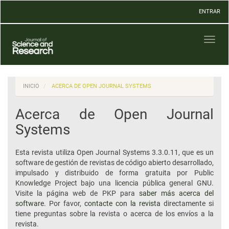
Navegación
ENTRAR
principal
Contenido
principal
Toggl
Barra
naviga
lateral
INICIO
ACERCA DE OPEN JOURNAL SYSTEMS
Acerca de Open Journal
Systems
Esta revista utiliza Open Journal Systems 3.3.0.11, que es un
software de gestión de revistas de código abierto desarrollado,
impulsado y distribuido de forma gratuita por Public
Knowledge Project bajo una licencia pública general GNU.
Visite la página web de PKP para
saber más acerca del
software
. Por favor,
contacte con la revista
directamente si
tiene preguntas sobre la revista o acerca de los envíos a la
revista.