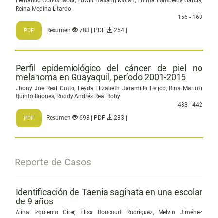
Fernando Cobos Mora, Edwin Hasang Moran, Emma Lombeida García,
Reina Medina Litardo
156 - 168
Resumen
783 | PDF
254 |
PDF
Perfil epidemiológico del cáncer de piel no
melanoma en Guayaquil, período 2001-2015
Jhony Joe Real Cotto, Leyda Elizabeth Jaramillo Feijoo, Rina Mariuxi
Quinto Briones, Roddy Andrés Real Roby
433 - 442
Resumen
698 | PDF
283 |
PDF
Reporte de Casos
Identificación de Taenia saginata en una escolar
de 9 años
Alina Izquierdo Cirer, Elisa Boucourt Rodríguez, Melvin Jiménez