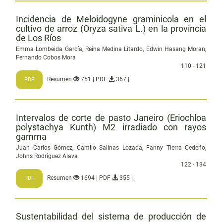
Incidencia de Meloidogyne graminicola en el
cultivo de arroz (Oryza sativa L.) en la provincia
de Los Ríos
Emma Lombeida García, Reina Medina Litardo, Edwin Hasang Moran,
Fernando Cobos Mora
110 - 121
Resumen
751 | PDF
367 |
PDF
Intervalos de corte de pasto Janeiro (Eriochloa
polystachya Kunth) M2 irradiado con rayos
gamma
Juan Carlos Gómez, Camilo Salinas Lozada, Fanny Tierra Cedeño,
Johns Rodríguez Alava
122 - 134
Resumen
1694 | PDF
355 |
PDF
Sustentabilidad del sistema de producción de