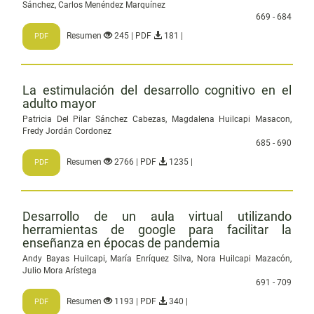
Sánchez, Carlos Menéndez Marquínez
669 - 684
Resumen
245 | PDF
181 |
PDF
La estimulación del desarrollo cognitivo en el
adulto mayor
Patricia Del Pilar Sánchez Cabezas, Magdalena Huilcapi Masacon,
Fredy Jordán Cordonez
685 - 690
Resumen
2766 | PDF
1235 |
PDF
Desarrollo de un aula virtual utilizando
herramientas de google para facilitar la
enseñanza en épocas de pandemia
Andy Bayas Huilcapi, María Enríquez Silva, Nora Huilcapi Mazacón,
Julio Mora Arístega
691 - 709
Resumen
1193 | PDF
340 |
PDF