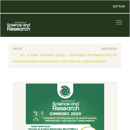
Navegación
ENTRAR
principal
Contenido
principal
Toggl
Barra
naviga
lateral
INICIO
ARCHIVOS
VOL. 5 NÚM. CININGEC (2020): I CONGRESO INTERNACIONAL DE
INVESTIGACIÓN, INNOVACIÓN Y GESTIÓN DEL CONOCIMIENTO