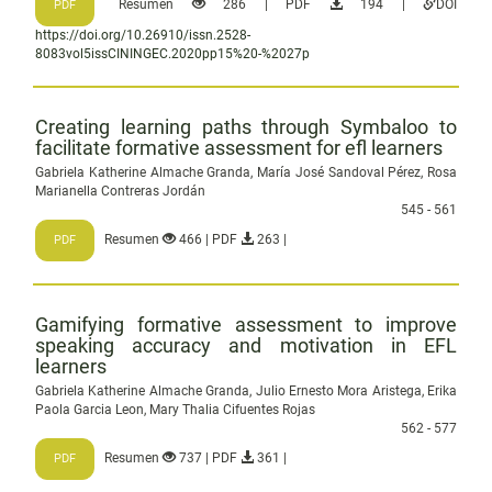
Resumen
286 | PDF
194 |
DOI
PDF
https://doi.org/10.26910/issn.2528-
8083vol5issCININGEC.2020pp15%20-%2027p
Creating learning paths through Symbaloo to
facilitate formative assessment for efl learners
Gabriela Katherine Almache Granda, María José Sandoval Pérez, Rosa
Marianella Contreras Jordán
545 - 561
Resumen
466 | PDF
263 |
PDF
Gamifying formative assessment to improve
speaking accuracy and motivation in EFL
learners
Gabriela Katherine Almache Granda, Julio Ernesto Mora Aristega, Erika
Paola Garcia Leon, Mary Thalia Cifuentes Rojas
562 - 577
Resumen
737 | PDF
361 |
PDF