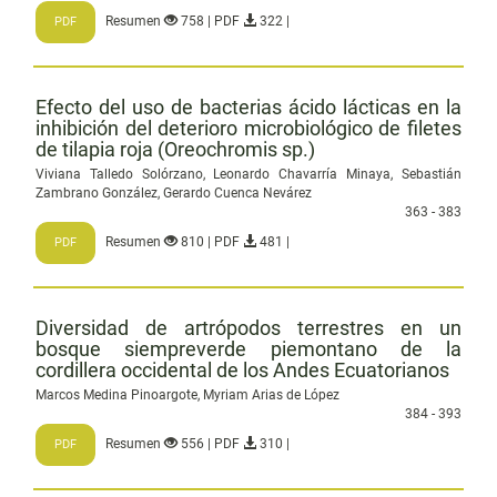
Resumen
758 | PDF
322 |
PDF
Efecto del uso de bacterias ácido lácticas en la
inhibición del deterioro microbiológico de filetes
de tilapia roja (Oreochromis sp.)
Viviana Talledo Solórzano, Leonardo Chavarría Minaya, Sebastián
Zambrano González, Gerardo Cuenca Nevárez
363 - 383
Resumen
810 | PDF
481 |
PDF
Diversidad de artrópodos terrestres en un
bosque siempreverde piemontano de la
cordillera occidental de los Andes Ecuatorianos
Marcos Medina Pinoargote, Myriam Arias de López
384 - 393
Resumen
556 | PDF
310 |
PDF