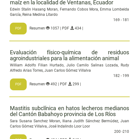
maíz en la localidad de Ventanas, Ecuador
Edwin Stalin Hasang Moran, Fernando Cobos Mora, Emma Lombeida
García, Reina Medina Litardo
169 - 181
Resumen
1057 | PDF
434 |
PDF
Evaluación físico-química de residuos
agroindustriales para la alimentación animal
William Adolfo Filian Hurtado, Julio Camilo Salinas Lozada, Rudy
Alfredo Arias Torres, Juan Carlos Gómez Villalva
182 - 199
Resumen
492 | PDF
299 |
PDF
Mastitis subclínica en hatos lecheros medianos
del Cantón Babahoyo provincia de Los Ríos
Sara Susana Sanchez Moran, Iliana Judith Sánchez Bermúdez, Juan
Carlos Gómez Villalva, José Indalindo Loor Loor
200 -210