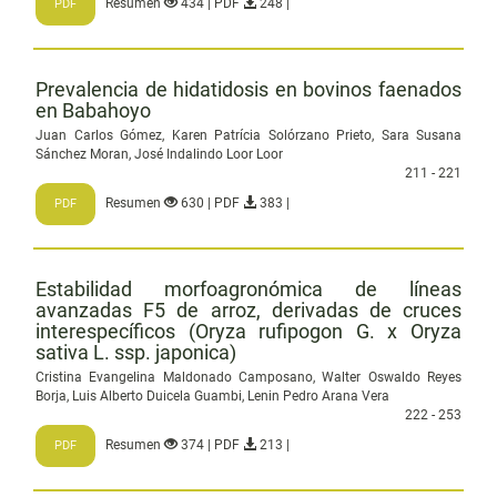
Resumen
434 | PDF
248 |
PDF
Prevalencia de hidatidosis en bovinos faenados
en Babahoyo
Juan Carlos Gómez, Karen Patrícia Solórzano Prieto, Sara Susana
Sánchez Moran, José Indalindo Loor Loor
211 - 221
Resumen
630 | PDF
383 |
PDF
Estabilidad morfoagronómica de líneas
avanzadas F5 de arroz, derivadas de cruces
interespecíficos (Oryza rufipogon G. x Oryza
sativa L. ssp. japonica)
Cristina Evangelina Maldonado Camposano, Walter Oswaldo Reyes
Borja, Luis Alberto Duicela Guambi, Lenin Pedro Arana Vera
222 - 253
Resumen
374 | PDF
213 |
PDF