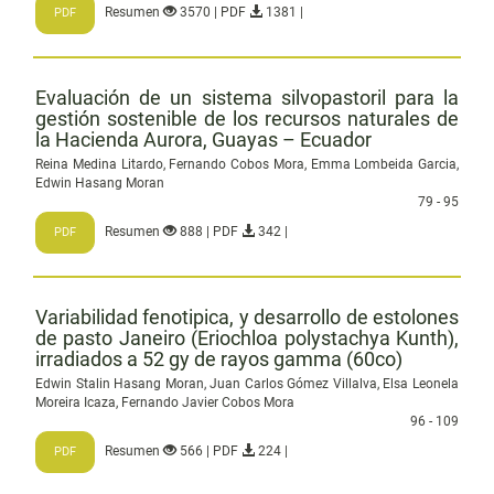
Resumen
3570 | PDF
1381 |
PDF
Evaluación de un sistema silvopastoril para la
gestión sostenible de los recursos naturales de
la Hacienda Aurora, Guayas – Ecuador
Reina Medina Litardo, Fernando Cobos Mora, Emma Lombeida Garcia,
Edwin Hasang Moran
79 - 95
Resumen
888 | PDF
342 |
PDF
Variabilidad fenotipica, y desarrollo de estolones
de pasto Janeiro (Eriochloa polystachya Kunth),
irradiados a 52 gy de rayos gamma (60co)
Edwin Stalin Hasang Moran, Juan Carlos Gómez Villalva, Elsa Leonela
Moreira Icaza, Fernando Javier Cobos Mora
96 - 109
Resumen
566 | PDF
224 |
PDF