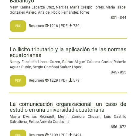
Babahoyo
Nelly Karina Esparza Cruz, Narcisa María Crespo Torres, María Isabel
Gonzales Valero, Ana del Rocío Fernández Torres
831 - 844
Resumen
1216 | PDF
730 |
PDF
Lo ilícito tributario y la aplicación de las normas
ecuatorianas
Nancy Elizabeth Uhsca Cuzco, Bolívar Miguel Cabrera Coello, Roberto
Aguas Pután, Sergio Cristóbal Suárez López
845 - 855
Resumen
1229 | PDF
579 |
PDF
La comunicación organizacional: un caso de
estudio en una universidad ecuatoriana
Mayra D’Armas Regnault, Meylin Zamora Chusan, Luis Castillo
Salvatierra, Felipe Arévalo Cordovilla
856 - 872
Resumen
5109 | PDF
2491 |
PDF