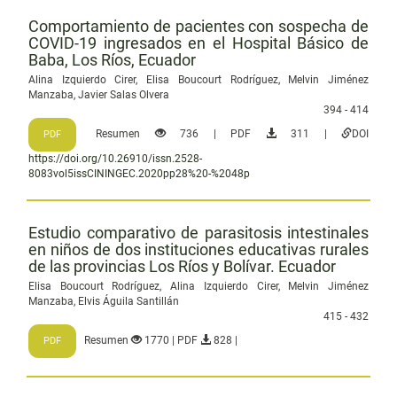
Comportamiento de pacientes con sospecha de
COVID-19 ingresados en el Hospital Básico de
Baba, Los Ríos, Ecuador
Alina Izquierdo Cirer, Elisa Boucourt Rodríguez, Melvin Jiménez
Manzaba, Javier Salas Olvera
394 - 414
Resumen
736 | PDF
311 |
DOI
PDF
https://doi.org/10.26910/issn.2528-
8083vol5issCININGEC.2020pp28%20-%2048p
Estudio comparativo de parasitosis intestinales
en niños de dos instituciones educativas rurales
de las provincias Los Ríos y Bolívar. Ecuador
Elisa Boucourt Rodríguez, Alina Izquierdo Cirer, Melvin Jiménez
Manzaba, Elvis Águila Santillán
415 - 432
Resumen
1770 | PDF
828 |
PDF