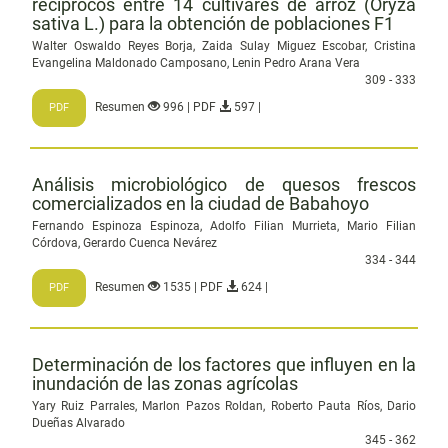
recíprocos entre 14 cultivares de arroz (Oryza
sativa L.) para la obtención de poblaciones F1
Walter Oswaldo Reyes Borja, Zaida Sulay Miguez Escobar, Cristina
Evangelina Maldonado Camposano, Lenin Pedro Arana Vera
309 - 333
Resumen
996 | PDF
597 |
PDF
Análisis microbiológico de quesos frescos
comercializados en la ciudad de Babahoyo
Fernando Espinoza Espinoza, Adolfo Filian Murrieta, Mario Filian
Córdova, Gerardo Cuenca Nevárez
334 - 344
Resumen
1535 | PDF
624 |
PDF
Determinación de los factores que influyen en la
inundación de las zonas agrícolas
Yary Ruiz Parrales, Marlon Pazos Roldan, Roberto Pauta Ríos, Dario
Dueñas Alvarado
345 - 362