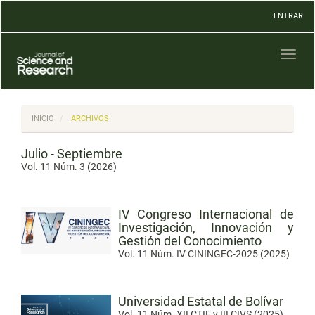
Navegación
ENTRAR
principal
Contenido
principal
Toggl
Barra
naviga
lateral
INICIO
ARCHIVOS
Julio - Septiembre
Vol. 11 Núm. 3 (2026)
IV Congreso Internacional de
Investigación, Innovación y
Gestión del Conocimiento
Vol. 11 Núm. IV CININGEC-2025 (2025)
Universidad Estatal de Bolívar
Vol. 11 Núm. XII CTIE y III CIVS (2025)