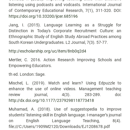
listening using podcasts and vodcasts. International Journal
of Contemporary Educational Research, 7(1), 311-320. DOI:
https://doi.org/10.33200/ijcer.685196
Jang, I. (2015). Language Learning as a Struggle for
Distinction in Today's Corporate Recruitment Culture: an
Ethnographic Study of English Study Abroad Practices among
South Korean Undergraduates. L2 Journal, 7(3). 57-77.
http://escholarship.org/uc/item/8nb0q2d4
Mertler, C. 2016. Action Research Improving Schools and
Empowering Educators.
th ed. London: Sage.
Mischel, L. (2019). Watch and learn? Using Edpuzzle to
enhance the use of online videos. Management teaching
review journal, 4(3). 283-289. doi:
http://dx.doi.org/10.1177/2379298118773418
Muhamad, A. (2018). Use of suggestopedia to improve
students’ listening skill in English language. I-manager’s journal
on English Language Teaching, 8(4).
file:///C:/Users/1909M2120/Downloads/EJ1208678.pdf