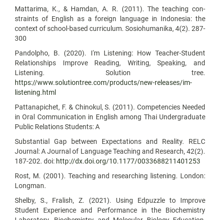
Mattarima, K., & Hamdan, A. R. (2011). The teaching con-
straints of English as a foreign language in Indonesia: the
context of school-based curriculum. Sosiohumanika, 4(2). 287-
300
Pandolpho, B. (2020). I'm Listening: How Teacher-Student
Relationships Improve Reading, Writing, Speaking, and
Listening. Solution tree.
https://www.solutiontree.com/products/new-releases/im-
listening.html
Pattanapichet, F. & Chinokul, S. (2011). Competencies Needed
in Oral Communication in English among Thai Undergraduate
Public Relations Students: A
Substantial Gap between Expectations and Reality. RELC
Journal: A Journal of Language Teaching and Research, 42(2).
187-202. doi:
http://dx.doi.org/10.1177/0033688211401253
Rost, M. (2001). Teaching and researching listening. London:
Longman.
Shelby, S., Fralish, Z. (2021). Using Edpuzzle to Improve
Student Experience and Performance in the Biochemistry
Laboratory. Biochemistry and Molecular Biology Education,