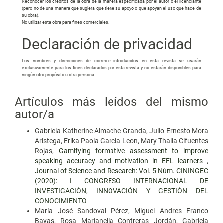
Reconocer los créditos de la obra de la manera especificada por el autor o el licenciante
(pero no de una manera que sugiera que tiene su apoyo o que apoyan el uso que hace de
su obra).
No utilizar esta obra para fines comerciales.
Declaración de privacidad
Los nombres y direcciones de correo-e introducidos en esta revista se usarán
exclusivamente para los fines declarados por esta revista y no estarán disponibles para
ningún otro propósito u otra persona.
Artículos más leídos del mismo
autor/a
Gabriela Katherine Almache Granda, Julio Ernesto Mora
Aristega, Erika Paola Garcia Leon, Mary Thalia Cifuentes
Rojas,
Gamifying formative assessment to improve
speaking accuracy and motivation in EFL learners
,
Journal of Science and Research: Vol. 5 Núm. CININGEC
(2020): I CONGRESO INTERNACIONAL DE
INVESTIGACIÓN, INNOVACIÓN Y GESTIÓN DEL
CONOCIMIENTO
María José Sandoval Pérez, Miguel Andres Franco
Bayas, Rosa Marianella Contreras Jordán, Gabriela