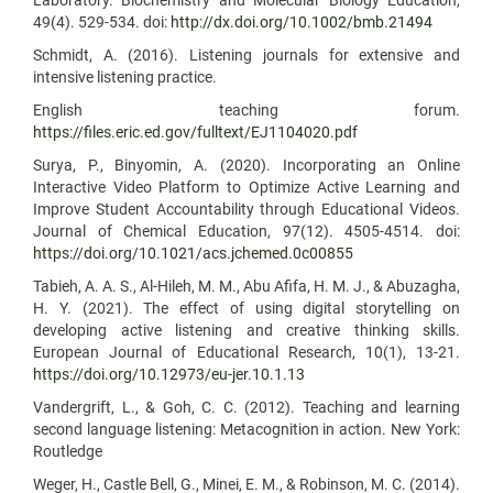
49(4). 529-534. doi:
http://dx.doi.org/10.1002/bmb.21494
Schmidt, A. (2016). Listening journals for extensive and
intensive listening practice.
English teaching forum.
https://files.eric.ed.gov/fulltext/EJ1104020.pdf
Surya, P., Binyomin, A. (2020). Incorporating an Online
Interactive Video Platform to Optimize Active Learning and
Improve Student Accountability through Educational Videos.
Journal of Chemical Education, 97(12). 4505-4514. doi:
https://doi.org/10.1021/acs.jchemed.0c00855
Tabieh, A. A. S., Al-Hileh, M. M., Abu Afifa, H. M. J., & Abuzagha,
H. Y. (2021). The effect of using digital storytelling on
developing active listening and creative thinking skills.
European Journal of Educational Research, 10(1), 13-21.
https://doi.org/10.12973/eu-jer.10.1.13
Vandergrift, L., & Goh, C. C. (2012). Teaching and learning
second language listening: Metacognition in action. New York:
Routledge
Weger, H., Castle Bell, G., Minei, E. M., & Robinson, M. C. (2014).