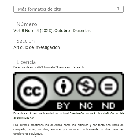
Más formatos de cita
Número
Vol. 8 Núm. 4 (2023): Octubre - Diciembre
Sección
Artículo de Investigación
Licencia
Derechos de autor 2023 Journal of Science and Research
Esta obra está bajo una licencia internacional
Creative Commons Atribución-NoComercial-
SinDerivadas 4.0
.
Los autores mantienen los derechos sobre los artículos y por tanto son libres de
compartir, copiar, distribuir, ejecutar y comunicar públicamente la obra bajo las
condiciones siguientes: