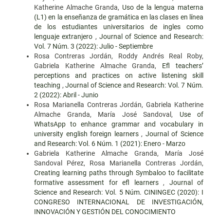
Katherine Almache Granda,
Uso de la lengua materna
(L1) en la enseñanza de gramática en las clases en línea
de los estudiantes universitarios de ingles como
lenguaje extranjero
,
Journal of Science and Research:
Vol. 7 Núm. 3 (2022): Julio - Septiembre
Rosa Contreras Jordán, Roddy Andrés Real Roby,
Gabriela Katherine Almache Granda,
Efl teachers’
perceptions and practices on active listening skill
teaching
,
Journal of Science and Research: Vol. 7 Núm.
2 (2022): Abril - Junio
Rosa Marianella Contreras Jordán, Gabriela Katherine
Almache Granda, María José Sandoval,
Use of
WhatsApp to enhance grammar and vocabulary in
university english foreign learners
,
Journal of Science
and Research: Vol. 6 Núm. 1 (2021): Enero - Marzo
Gabriela Katherine Almache Granda, María José
Sandoval Pérez, Rosa Marianella Contreras Jordán,
Creating learning paths through Symbaloo to facilitate
formative assessment for efl learners
,
Journal of
Science and Research: Vol. 5 Núm. CININGEC (2020): I
CONGRESO INTERNACIONAL DE INVESTIGACIÓN,
INNOVACIÓN Y GESTIÓN DEL CONOCIMIENTO