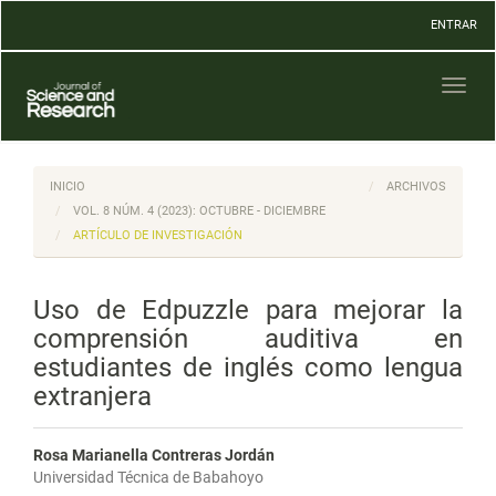
Navegación
ENTRAR
principal
Contenido
principal
Toggl
Barra
naviga
lateral
INICIO
ARCHIVOS
VOL. 8 NÚM. 4 (2023): OCTUBRE - DICIEMBRE
ARTÍCULO DE INVESTIGACIÓN
Uso de Edpuzzle para mejorar la
comprensión auditiva en
estudiantes de inglés como lengua
extranjera
Rosa Marianella Contreras Jordán
Universidad Técnica de Babahoyo