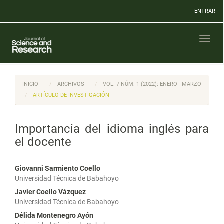
Navegación
ENTRAR
principal
Contenido
principal
Toggl
Barra
naviga
lateral
INICIO
ARCHIVOS
VOL. 7 NÚM. 1 (2022): ENERO - MARZO
ARTÍCULO DE INVESTIGACIÓN
Importancia del idioma inglés para
el docente
Giovanni Sarmiento Coello
Universidad Técnica de Babahoyo
Javier Coello Vázquez
Universidad Técnica de Babahoyo
Délida Montenegro Ayón