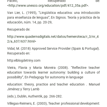
Pacific, Recuperado de:
<
http://www.unesco.org/education/pdf/412_35a.pdf
>.
Van Lier, L. (1995), “Lingüística educativa: una introducción
para enseñanza de lenguas”, En Signos. Teoría y práctica de la
educación, núm. 14, pp. 20-29,
Recuperado de:
http://www.quadernsdigitals.net/datos/hemeroteca/r_3/nr_4
2/a_637/637.html
>
Vidal, M. (2018) Approved Service Provider (Spain & Portugal).
Recuperado en:
http:elblogdetriny.com
Vieira, Flavia y Maria Moreira (2008). “Reflective teacher
education towards learner autonomy: building a culture of
possibility”, En Pedagogy for autonomy in language
education: theory, practice and teacher education . Manuel
Jiménez y Terry Lamb
(eds.), Dublin, Authentik, pp. 266-282.
Villegas-Reimers, E. (2003), Teacher professional development: