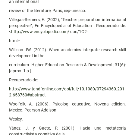
an international
review of the literature, París, iiep-unesco.
Villegas-Reimers, E. (2002), “Teacher preparation: international
perspective”, En Encyclopedia of Education , Recuperado de:
<
http://www.encyclopedia.com/
doc/1G2-
html>
Willison JW. (2012). When academics integrate research skill
development in the
curriculum. Higher Education Research & Development; 31(6):
[aprox. 1 p.].
Recuperado de:
http://www.tandfonline.com/doi/full/10.1080/07294360.201
2.658760#abstract
Woolfolk, A. (2006). Psicologi educative. Novena edicion.
Mexico. Pearson Addison
Wesley.
Yánez, J. y Gaete, P. (2001). Hacia una metateoria
constructivista cognitiva de la