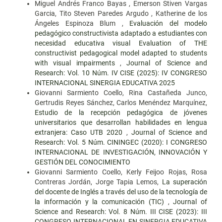
Miguel Andrés Franco Bayas , Emerson Stiven Vargas
Garcia, Tito Steven Paredes Argudo , Katherine de los
Ángeles Espinoza Blum ,
Evaluación del modelo
pedagógico constructivista adaptado a estudiantes con
necesidad educativa visual Evaluation of THE
constructivist pedagogical model adapted to students
with visual impairments
,
Journal of Science and
Research: Vol. 10 Núm. IV CISE (2025): IV CONGRESO
INTERNACIONAL SINERGIA EDUCATIVA 2025
Giovanni Sarmiento Coello, Rina Castañeda Junco,
Gertrudis Reyes Sánchez, Carlos Menéndez Marquínez,
Estudio de la recepción pedagógica de jóvenes
universitarios que desarrollan habilidades en lengua
extranjera: Caso UTB 2020
,
Journal of Science and
Research: Vol. 5 Núm. CININGEC (2020): I CONGRESO
INTERNACIONAL DE INVESTIGACIÓN, INNOVACIÓN Y
GESTIÓN DEL CONOCIMIENTO
Giovanni Sarmiento Coello, Kerly Feijoo Rojas, Rosa
Contreras Jordán, Jorge Tapia Lemos,
La superación
del docente de Inglés a través del uso de la tecnología de
la información y la comunicación (TIC)
,
Journal of
Science and Research: Vol. 8 Núm. III CISE (2023): III
CONGRESO INTERNACIONAL EN SINERGIA EDUCATIVA