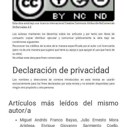
Esta obra está bajo una licencia internacional
Creative Commons Atribución-NoComercial-
SinDerivadas 4.0
.
Los autores mantienen los derechos sobre los artículos y por tanto son libres de
compartir, copiar, distribuir, ejecutar y comunicar públicamente la obra bajo las
condiciones siguientes:
Reconocer los créditos de la obra de la manera especificada por el autor o el licenciante
(pero no de una manera que sugiera que tiene su apoyo o que apoyan el uso que hace de
su obra).
No utilizar esta obra para fines comerciales.
Declaración de privacidad
Los nombres y direcciones de correo-e introducidos en esta revista se usarán
exclusivamente para los fines declarados por esta revista y no estarán disponibles para
ningún otro propósito u otra persona.
Artículos más leídos del mismo
autor/a
Miguel Andrés Franco Bayas, Julio Ernesto Mora
Arístega, Enrique Giovanny Sarmiento Coello,