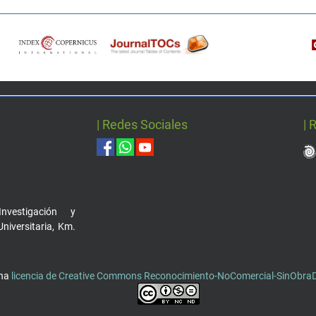
| Redes Sociales
| 
nvestigación y
Universitaria, Km.
una
licencia de Creative Commons Reconocimiento-NoComercial-SinObraDe