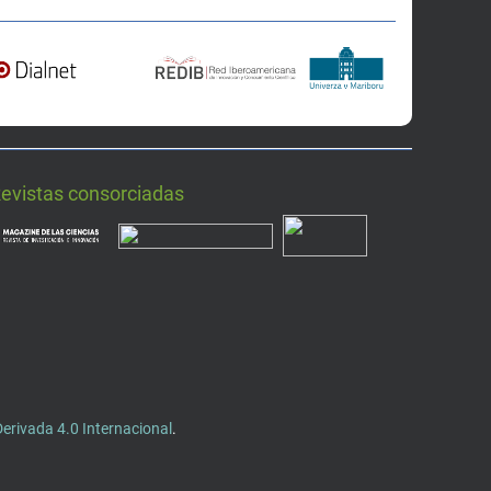
Revistas consorciadas
rivada 4.0 Internacional
.