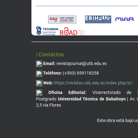
| Contáctos
Email:
revistajournal@utb.edu.ec
Teléfono:
(+593) 959118258
Web:
https://revistas.utb.edu.ec/index.php/sr/
Oficina Editorial:
Vicerrectorado de I
Postgrado
Universidad Técnica de Babahoyo |
Av. 
2,5 vía Flores
Este obra está bajo 