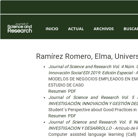
Navegación
principal
Contenido
principal
Barra
INICIO
ACTUAL
ARCHIVOS
BUSCA
lateral
Ramírez Romero, Elma, Univer
Journal of Science and Research Vol. 4 Núm. 
Innovación Social EDI 2019: Edición Especial
- A
MODELOS DE NEGOCIOS EMPLEADOS EN EMP
ESTUDIO DE CASO
Resumen
PDF
Journal of Science and Research Vol. 
INVESTIGACIÓN, INNOVACIÓN Y GESTIÓN D
Student´s Perspective about Good Practices i
Resumen
PDF
Journal of Science and Research Vol. 8
INVESTIGACION Y DESARROLLO
- Artículo de 
Computer assisted language learning (Call)