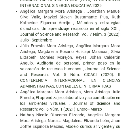
INTERNACIONAL SINERGIA EDUCATIVA 2025
Angélica Margara Mora Aristega , Jonathan Manuel
Silva Valle, Maykel Steven Bustamante Plua, Ruth
Katherine Figueroa Armijo ,
Métodos y estrategias
didácticas: Un aprendizaje recíproco en el siglo XXI
,
Journal of Science and Research: Vol. 7 Núm. 3 (2022):
Julio - Septiembre
Júlio Ernesto Mora Aristega, Angélica Margara Mora
Aristega, Magdalena Rosario Huilcapi Masacón, Silvia
Elizabeth Morales Morejón, Reyes Johan Calderón
Angulo,
Auditoría de personal, primer paso en la
valoración de recursos humanos
,
Journal of Science
and Research: Vol. 5 Núm. CICACI (2020): II
CONFERENCIA INTERNACIONAL EN CIENCIAS
ADMINISTRATIVAS, CONTABLES E INFORMÁTICAS
Angélica Margara Mora Aristega, Mora Arístega Julio
Ernesto,
El aprendizaje colaborativo y su contribución en
los ambientes virtuales
,
Journal of Science and
Research: Vol. 6 Núm. 1 (2021): Enero - Marzo
Nathaly Nicolle Otacoma Elizondo, Angelica Margara
Mora Aristega, Narcisa Magdalena Elizondo León, Jhon
Joffre Espinoza Macías,
Modelo curricular vigente y su