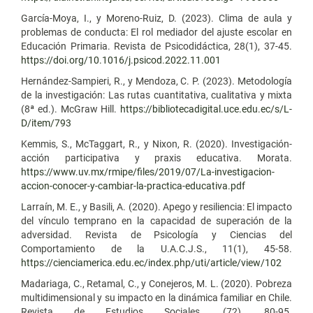
García-Moya, I., y Moreno-Ruiz, D. (2023). Clima de aula y
problemas de conducta: El rol mediador del ajuste escolar en
Educación Primaria. Revista de Psicodidáctica, 28(1), 37-45.
https://doi.org/10.1016/j.psicod.2022.11.001
Hernández-Sampieri, R., y Mendoza, C. P. (2023). Metodología
de la investigación: Las rutas cuantitativa, cualitativa y mixta
(8ª ed.). McGraw Hill.
https://bibliotecadigital.uce.edu.ec/s/L-
D/item/793
Kemmis, S., McTaggart, R., y Nixon, R. (2020). Investigación-
acción participativa y praxis educativa. Morata.
https://www.uv.mx/rmipe/files/2019/07/La-investigacion-
accion-conocer-y-cambiar-la-practica-educativa.pdf
Larraín, M. E., y Basili, A. (2020). Apego y resiliencia: El impacto
del vínculo temprano en la capacidad de superación de la
adversidad. Revista de Psicología y Ciencias del
Comportamiento de la U.A.C.J.S., 11(1), 45-58.
https://cienciamerica.edu.ec/index.php/uti/article/view/102
Madariaga, C., Retamal, C., y Conejeros, M. L. (2020). Pobreza
multidimensional y su impacto en la dinámica familiar en Chile.
Revista de Estudios Sociales, (72), 80-95.