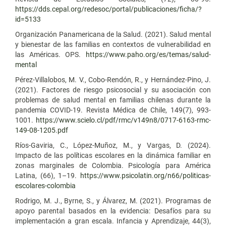
https://dds.cepal.org/redesoc/portal/publicaciones/ficha/?
id=5133
Organización Panamericana de la Salud. (2021). Salud mental
y bienestar de las familias en contextos de vulnerabilidad en
las Américas. OPS.
https://www.paho.org/es/temas/salud-
mental
Pérez-Villalobos, M. V., Cobo-Rendón, R., y Hernández-Pino, J.
(2021). Factores de riesgo psicosocial y su asociación con
problemas de salud mental en familias chilenas durante la
pandemia COVID-19. Revista Médica de Chile, 149(7), 993-
1001.
https://www.scielo.cl/pdf/rmc/v149n8/0717-6163-rmc-
149-08-1205.pdf
Ríos-Gaviria, C., López-Muñoz, M., y Vargas, D. (2024).
Impacto de las políticas escolares en la dinámica familiar en
zonas marginales de Colombia. Psicología para América
Latina, (66), 1–19.
https://www.psicolatin.org/n66/politicas-
escolares-colombia
Rodrigo, M. J., Byrne, S., y Álvarez, M. (2021). Programas de
apoyo parental basados en la evidencia: Desafíos para su
implementación a gran escala. Infancia y Aprendizaje, 44(3),