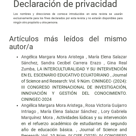
Declaración de privacidad
Los nombres y direcciones de correo-e introducidos en esta revista se usarán
exclusivamente para los fines declarados por esta revista y no estarán disponibles para
ningún otro propósito u otra persona.
Artículos más leídos del mismo
autor/a
Angélica Margara Mora Aristega , María Elena Salazar
Sánchez, Sandra Cecibel Carrera Erazo , Gina Real
Zumba,
LA INTERCULTURALIDAD Y SU INTERVENCIÓN
EN EL ESCENARIO EDUCATIVO ECUATORIANO
,
Journal
of Science and Research: Vol. 9 Núm. CININGEC- (2024):
III CONGRESO INTERNACIONAL DE INVESTIGACIÓN,
INNOVACIÓN Y GESTIÓN DEL CONOCIMIENTO.
CININGEC-2024
Angélica Margara Mora Aristega , Rosa Victoria Guijarro
Intriago , María Elena Salazar Sánchez , Lory Gabriela
Marquínez Mora ,
Actividades lúdicas y su intervención
en el refuerzo académico de estudiantes de segundo
año de educación básica.
,
Journal of Science and
Research: Vol. 10 Núm. IV CISE (2025): IV CONGRESO