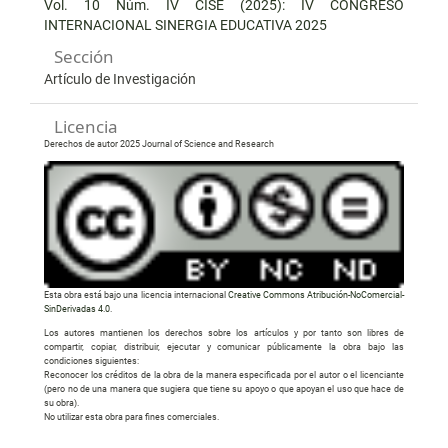
Vol. 10 Núm. IV CISE (2025): IV CONGRESO
INTERNACIONAL SINERGIA EDUCATIVA 2025
Sección
Artículo de Investigación
Licencia
Derechos de autor 2025 Journal of Science and Research
Esta obra está bajo una licencia internacional
Creative Commons Atribución-NoComercial-
SinDerivadas 4.0
.
Los autores mantienen los derechos sobre los artículos y por tanto son libres de
compartir, copiar, distribuir, ejecutar y comunicar públicamente la obra bajo las
condiciones siguientes:
Reconocer los créditos de la obra de la manera especificada por el autor o el licenciante
(pero no de una manera que sugiera que tiene su apoyo o que apoyan el uso que hace de
su obra).
No utilizar esta obra para fines comerciales.