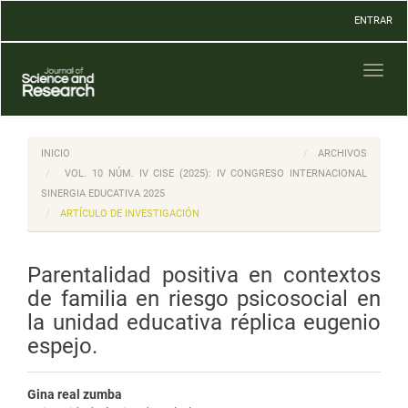
Navegación
ENTRAR
principal
Contenido
principal
Toggl
Barra
naviga
lateral
INICIO
ARCHIVOS
VOL. 10 NÚM. IV CISE (2025): IV CONGRESO INTERNACIONAL
SINERGIA EDUCATIVA 2025
ARTÍCULO DE INVESTIGACIÓN
Parentalidad positiva en contextos
de familia en riesgo psicosocial en
la unidad educativa réplica eugenio
espejo.
Gina real zumba