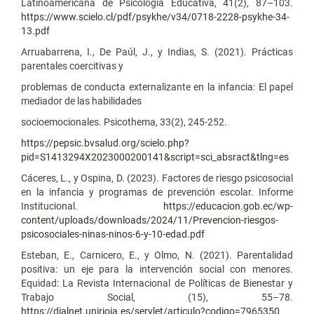
Latinoamericana de Psicología Educativa, 41(2), 87–103.
https://www.scielo.cl/pdf/psykhe/v34/0718-2228-psykhe-34-
13.pdf
Arruabarrena, I., De Paúl, J., y Indias, S. (2021). Prácticas
parentales coercitivas y
problemas de conducta externalizante en la infancia: El papel
mediador de las habilidades
socioemocionales. Psicothema, 33(2), 245-252.
https://pepsic.bvsalud.org/scielo.php?
pid=S1413294X2023000200141&script=sci_absract&tlng=es
Cáceres, L., y Ospina, D. (2023). Factores de riesgo psicosocial
en la infancia y programas de prevención escolar. Informe
Institucional.
https://educacion.gob.ec/wp-
content/uploads/downloads/2024/11/Prevencion-riesgos-
psicosociales-ninas-ninos-6-y-10-edad.pdf
Esteban, E., Carnicero, E., y Olmo, N. (2021). Parentalidad
positiva: un eje para la intervención social con menores.
Equidad: La Revista Internacional de Políticas de Bienestar y
Trabajo Social, (15), 55–78.
https://dialnet.unirioja.es/servlet/articulo?codigo=7965350