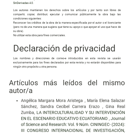
SinDerivadas 4.0
.
Los autores mantienen los derechos sobre los artículos y por tanto son libres de
compartir, copiar, distribuir, ejecutar y comunicar públicamente la obra bajo las
condiciones siguientes:
Reconocer los créditos de la obra de la manera especificada por el autor o el licenciante
(pero no de una manera que sugiera que tiene su apoyo o que apoyan el uso que hace de
su obra).
No utilizar esta obra para fines comerciales.
Declaración de privacidad
Los nombres y direcciones de correo-e introducidos en esta revista se usarán
exclusivamente para los fines declarados por esta revista y no estarán disponibles para
ningún otro propósito u otra persona.
Artículos más leídos del mismo
autor/a
Angélica Margara Mora Aristega , María Elena Salazar
Sánchez, Sandra Cecibel Carrera Erazo , Gina Real
Zumba,
LA INTERCULTURALIDAD Y SU INTERVENCIÓN
EN EL ESCENARIO EDUCATIVO ECUATORIANO
,
Journal
of Science and Research: Vol. 9 Núm. CININGEC- (2024):
III CONGRESO INTERNACIONAL DE INVESTIGACIÓN,