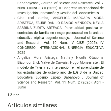
Babahoyense
,
Journal of Science and Research: Vol. 7
Núm. CININGEC II (2022): II Congreso Internacional de
Investigación, Innovación y Gestión del Conocimiento
Gina real zumba, ANGELICA MARGARA MORA
ARISTEGA, FAURE DANILO RAMOS MENDOZA, KEYLA
SABRINA ZURITA ARTEAGA,
Parentalidad positiva en
contextos de familia en riesgo psicosocial en la unidad
educativa réplica eugenio espejo.
,
Journal of Science
and Research: Vol. 10 Núm. IV CISE (2025): IV
CONGRESO INTERNACIONAL SINERGIA EDUCATIVA
2025
Angelica Mora Aristega, Nathaly Nicolle Otacoma
Elizondo, Erick Valverde Carvajal, Hugo Monserrate ,
El
modelo de Tyler y su intervención en el aprendizaje de
los estudiantes de octavo año de E.G.B de la Unidad
Educativa Eugenio Espejo Babahoyo
,
Journal of
Science and Research: Vol. 11 Núm. 2 (2026): Abril -
Junio
1
2
>
>>
Artículos similares