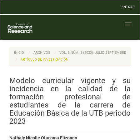
Navegación
ENTRAR
principal
Contenido
principal
Toggl
Barra
naviga
lateral
INICIO
ARCHIVOS
VOL. 8 NÚM. 3 (2023): JULIO SEPTIEMBRE
ARTÍCULO DE INVESTIGACIÓN
Modelo curricular vigente y su
incidencia en la calidad de la
formación profesional de
estudiantes de la carrera de
Educación Básica de la UTB periodo
2023
Nathaly Nicolle Otacoma Elizondo