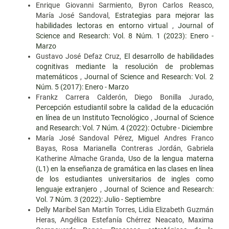
Enrique Giovanni Sarmiento, Byron Carlos Reasco,
María José Sandoval,
Estrategias para mejorar las
habilidades lectoras en entorno virtual
,
Journal of
Science and Research: Vol. 8 Núm. 1 (2023): Enero -
Marzo
Gustavo José Defaz Cruz,
El desarrollo de habilidades
cognitivas mediante la resolución de problemas
matemáticos
,
Journal of Science and Research: Vol. 2
Núm. 5 (2017): Enero - Marzo
Frankz Carrera Calderón, Diego Bonilla Jurado,
Percepción estudiantil sobre la calidad de la educación
en línea de un Instituto Tecnológico
,
Journal of Science
and Research: Vol. 7 Núm. 4 (2022): Octubre - Diciembre
María José Sandoval Pérez, Miguel Andres Franco
Bayas, Rosa Marianella Contreras Jordán, Gabriela
Katherine Almache Granda,
Uso de la lengua materna
(L1) en la enseñanza de gramática en las clases en línea
de los estudiantes universitarios de ingles como
lenguaje extranjero
,
Journal of Science and Research:
Vol. 7 Núm. 3 (2022): Julio - Septiembre
Delly Maribel San Martín Torres, Lidia Elizabeth Guzmán
Heras, Angélica Estefanía Chérrez Neacato, Maxima