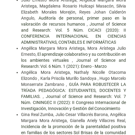
Júlio Ernesto Mora Aristega, Angélica Margara Mora
Aristega, Magdalena Rosario Huilcapi Masacón, Silvia
Elizabeth Morales Morejón, Reyes Johan Calderón
Angulo,
Auditoría de personal, primer paso en la
valoración de recursos humanos
,
Journal of Science
and Research: Vol. 5 Núm. CICACI (2020): II
CONFERENCIA INTERNACIONAL EN CIENCIAS
ADMINISTRATIVAS, CONTABLES E INFORMÁTICAS
Angélica Margara Mora Aristega, Mora Arístega Julio
Ernesto,
El aprendizaje colaborativo y su contribución en
los ambientes virtuales
,
Journal of Science and
Research: Vol. 6 Núm. 1 (2021): Enero - Marzo
Angélica Mora Aristega, Nathaly Nicolle Otacoma
Elizondo , Karla Priscila Murillo Sandoya , Hugo Marcelo
Monserrate Zambrano ,
GUÍA PARA ROBUSTECER LA
TRÍADA PEDAGÓGICA: ESTUDIANTES, DOCENTES Y
FAMILIAS.
,
Journal of Science and Research: Vol. 7
Núm. CININGEC II (2022): II Congreso Internacional de
Investigación, Innovación y Gestión del Conocimiento
Gina Real Zumba, Julio Cesar Villacrés Barona, Angélica
Margara Mora Aristega, Gianella Ariely Villacres Real,
Incidencia de la promoción de la parentalidad positiva
en familias de los sectores Sol Brisas de la comunidad