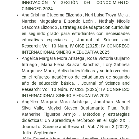
INNOVACIÓN Y GESTIÓN DEL CONOCIMIENTO.
CININGEC-2024
Ana Cristina Otacoma Elizondo , Nuri Luisa Troya Mejia ,
Narcisa Magdalena Elizondo León , Nathaly Nicolle
Otacoma Elizondo ,
Estrategias de adaptación curricular
en segundo grado para estudiantes con necesidades
educativas especiales.
,
Journal of Science and
Research: Vol. 10 Núm. IV CISE (2025): IV CONGRESO
INTERNACIONAL SINERGIA EDUCATIVA 2025
Angélica Margara Mora Aristega , Rosa Victoria Guijarro
Intriago , María Elena Salazar Sánchez , Lory Gabriela
Marquínez Mora ,
Actividades lúdicas y su intervención
en el refuerzo académico de estudiantes de segundo
año de educación básica.
,
Journal of Science and
Research: Vol. 10 Núm. IV CISE (2025): IV CONGRESO
INTERNACIONAL SINERGIA EDUCATIVA 2025
Angélica Margara Mora Aristega , Jonathan Manuel
Silva Valle, Maykel Steven Bustamante Plua, Ruth
Katherine Figueroa Armijo ,
Métodos y estrategias
didácticas: Un aprendizaje recíproco en el siglo XXI
,
Journal of Science and Research: Vol. 7 Núm. 3 (2022):
Julio - Septiembre