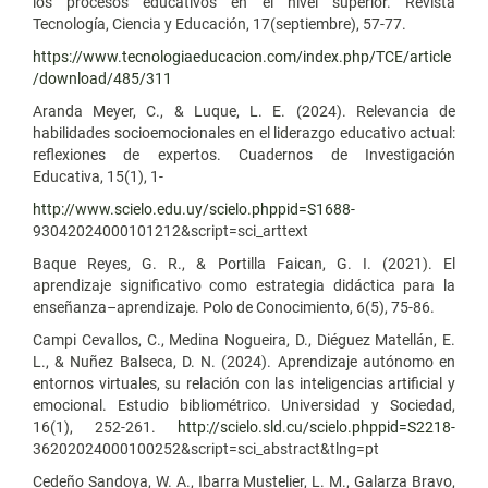
los procesos educativos en el nivel superior. Revista
Tecnología, Ciencia y Educación, 17(septiembre), 57-77.
https://www.tecnologiaeducacion.com/index.php/TCE/article
/download/485/311
Aranda Meyer, C., & Luque, L. E. (2024). Relevancia de
habilidades socioemocionales en el liderazgo educativo actual:
reflexiones de expertos. Cuadernos de Investigación
Educativa, 15(1), 1-
http://www.scielo.edu.uy/scielo.phppid=S1688-
93042024000101212&script=sci_arttext
Baque Reyes, G. R., & Portilla Faican, G. I. (2021). El
aprendizaje significativo como estrategia didáctica para la
enseñanza–aprendizaje. Polo de Conocimiento, 6(5), 75-86.
Campi Cevallos, C., Medina Nogueira, D., Diéguez Matellán, E.
L., & Nuñez Balseca, D. N. (2024). Aprendizaje autónomo en
entornos virtuales, su relación con las inteligencias artificial y
emocional. Estudio bibliométrico. Universidad y Sociedad,
16(1), 252-261.
http://scielo.sld.cu/scielo.phppid=S2218-
36202024000100252&script=sci_abstract&tlng=pt
Cedeño Sandoya, W. A., Ibarra Mustelier, L. M., Galarza Bravo,