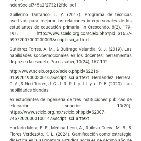
ncianSocial745a2f273212fdc
. pdf
Guillermo Tantarico, L. Y. (2017). Programa de técnicas
asertivas para mejorar las relaciones interpersonales de los
estudiantes de educación primaria. In Crescendo, 8(2), 179-
191.
http://www.scielo.org.co/scielo.php?pid=S1657-
59972007000200003&script=sci_arttext
Gutiérrez Torres, A. M., & Buitrago Velandia, S. J. (2019). Las
habilidades socioemocionales en los docentes: herramientas
de paz en la escuela. Praxis saber, 10(24), 167-192.
http://www.scielo.org.co/scielo.phpid=S2216-
01592019000300167&script=sci_arttext
Hernández Herrera,
C. A., & Neri Torres, J. C. J. R. R. I. p. l. I. y. e. D. E. (2020). Las
habilidades blandas
en estudiantes de ingeniería de tres instituciones públicas de
educación superior. 10(20).
https://www.scielo.org.mx/scielo.phppid=S2007-
74672020000100147&script=sci_arttext
Hurtado Mora, E. E., Medina León, A., Ruilova Cueva, M. B., &
Flores Verdezoto, K. L. (2024). Gamificación como estrategia
didáctica en la asignatura Estudios Sociales de décimo año de