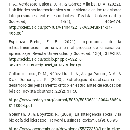
F. A., Verdesoto Galeas, J. R., & Gómez Villalba, D. A. (2022).
Habilidades socioemocionales y su incidencia en las relaciones
interpersonales entre estudiantes. Revista Universidad y
Sociedad, 14(4), 466-474.
http://scielo.sld.cu/pdf/rus/v14n4/2218-3620-rus-14-04-
466.pdf
Espinoza Freire, E. E. (2021). Importancia de la
retroalimentación formativa en el proceso de enseñanza-
aprendizaje. Revista Universidad y Sociedad, 13(4), 389-397.
http://scielo.sld.cu/scielo.phppid=S2218-
3620202100&script=sci_arttext&tlng=pt
Gallardo Lucas, D. M., Núñez Lira, L. A., Aliaga Pacore, A. A., &
Diaz Dumont, J. R. (2020). Estrategias didácticas en el
desarrollo del pensamiento crítico en estudiantes de educación
básica. Revista eleuthera, 22(2), 31-50.
https://www.redalyc.org/journal/5859/585968118004/58596
8118004.pdf
Goleman, D., & Boyatzis, R. (2008). La inteligencia social y la
biología del liderazgo. Harvard Business Review, 86(9), 86-95.
https://www.academia.edu/download/55372353/LanIntelige