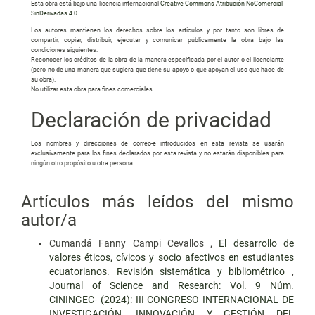
Esta obra está bajo una licencia internacional
Creative Commons Atribución-NoComercial-
SinDerivadas 4.0
.
Los autores mantienen los derechos sobre los artículos y por tanto son libres de
compartir, copiar, distribuir, ejecutar y comunicar públicamente la obra bajo las
condiciones siguientes:
Reconocer los créditos de la obra de la manera especificada por el autor o el licenciante
(pero no de una manera que sugiera que tiene su apoyo o que apoyan el uso que hace de
su obra).
No utilizar esta obra para fines comerciales.
Declaración de privacidad
Los nombres y direcciones de correo-e introducidos en esta revista se usarán
exclusivamente para los fines declarados por esta revista y no estarán disponibles para
ningún otro propósito u otra persona.
Artículos más leídos del mismo
autor/a
Cumandá Fanny Campi Cevallos ,
El desarrollo de
valores éticos, cívicos y socio afectivos en estudiantes
ecuatorianos. Revisión sistemática y bibliométrico
,
Journal of Science and Research: Vol. 9 Núm.
CININGEC- (2024): III CONGRESO INTERNACIONAL DE
INVESTIGACIÓN, INNOVACIÓN Y GESTIÓN DEL