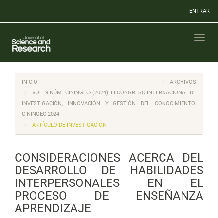
Navegación
ENTRAR
principal
Contenido
principal
Toggl
Barra
naviga
lateral
INICIO
ARCHIVOS
VOL. 9 NÚM. CININGEC- (2024): III CONGRESO INTERNACIONAL DE
INVESTIGACIÓN, INNOVACIÓN Y GESTIÓN DEL CONOCIMIENTO.
CININGEC-2024
ARTÍCULO DE INVESTIGACIÓN
CONSIDERACIONES ACERCA DEL
DESARROLLO DE HABILIDADES
INTERPERSONALES EN EL
PROCESO DE ENSEÑANZA
APRENDIZAJE