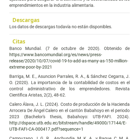
emprendimientos en la industria alimentaria.
Descargas
Los datos de descargas todavía no están disponibles.
Citas
Banco Mundial. (7 de octubre de 2020). Obtenido de
https://www.bancomundial.org/es/news/press-
release/2020/10/07/covid-19-to-add-as-many-as-150-million-
extreme-poor-by-2021
Barriga, M. E., Asuncion Parrales, R. A., & Sánchez Cegarra, J.
O. (2020). La importancia de la contabilidad de costos en el
control administrativo de los emprendedores. Revista
Científica Aristas, 2(2), 48-62.
Calero Álava, J. L. (2024). Costo de producción de la Hacienda
Arrocera De Ángel Calero en el cantón Babahoyo en el periodo
2023 (Bachelor's thesis, Babahoyo: UTB-FAFI. 2024).
http://dspace.utb.edu.ec/bitstream/handle/49000/17144/E-
UTB-FAFI-CA-000417.pdf?sequence=1
Campuzano, J. G. R. , Anchundia, M. K. A., y Baque, C. M. A.