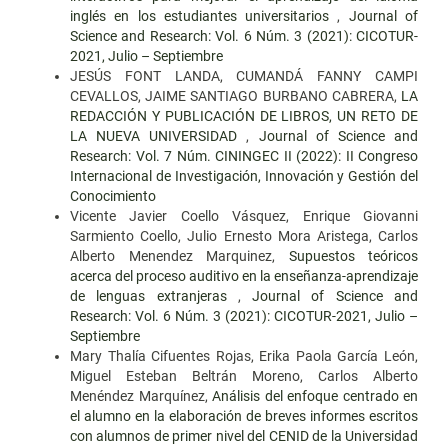
inglés en los estudiantes universitarios
,
Journal of
Science and Research: Vol. 6 Núm. 3 (2021): CICOTUR-
2021, Julio – Septiembre
JESÚS FONT LANDA, CUMANDÁ FANNY CAMPI
CEVALLOS, JAIME SANTIAGO BURBANO CABRERA,
LA
REDACCIÓN Y PUBLICACIÓN DE LIBROS, UN RETO DE
LA NUEVA UNIVERSIDAD
,
Journal of Science and
Research: Vol. 7 Núm. CININGEC II (2022): II Congreso
Internacional de Investigación, Innovación y Gestión del
Conocimiento
Vicente Javier Coello Vásquez, Enrique Giovanni
Sarmiento Coello, Julio Ernesto Mora Aristega, Carlos
Alberto Menendez Marquinez,
Supuestos teóricos
acerca del proceso auditivo en la enseñanza-aprendizaje
de lenguas extranjeras
,
Journal of Science and
Research: Vol. 6 Núm. 3 (2021): CICOTUR-2021, Julio –
Septiembre
Mary Thalía Cifuentes Rojas, Erika Paola García León,
Miguel Esteban Beltrán Moreno, Carlos Alberto
Menéndez Marquínez,
Análisis del enfoque centrado en
el alumno en la elaboración de breves informes escritos
con alumnos de primer nivel del CENID de la Universidad