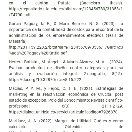
en el cantón Patate (Bachelor's thesis).
https://repositorio.uta.edu.ec/bitstream/123456789/31358/1
/T4790i.pdf
García Paguay, k. E., & Mora Bermeo, N. S. (2023). La
importancia de la contabilidad de costos para el control de la
administración de los emprendimientos efectivos (Tesis de
Maestría).
http://201.159.223.2/bitstream/123456789/3536/1/Garc%c3
%ada%20Paguay%20Kattia.pdf
Herrera Batista , M. Ángel ., & Marín Alvarez, M. A. . (2024).
Evaluar productos de diseño: cuatro categorías para su
análisis y evaluación integral. Zincografía, 8(15).
https://doi.org/10.32870/zcr.v8i15.222
Macías, P. Y. M., y Feijoo, C. T. E. (2021). Estrategias de
marketing en la reactivación económica de Crucita, post
estado de excepción. Polo del Conocimiento: Revista científico-
profesional, 6(3), 2111-2129.
https://dialnet.unirioja.es/servlet/articulo?codigo=7926878
Martínez, J. A. (2022). Margen de Utilidad: Qué es y cómo
calcularlo. Obtenido de