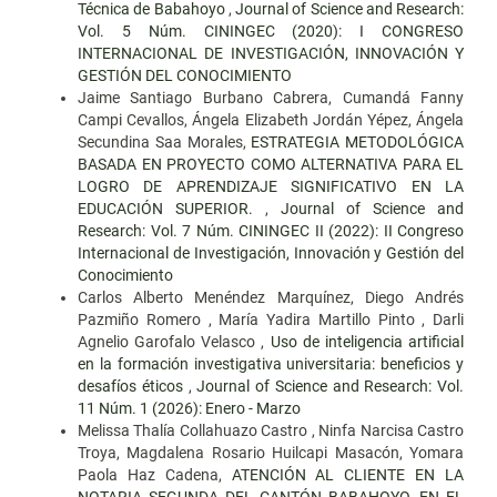
Técnica de Babahoyo
,
Journal of Science and Research:
Vol. 5 Núm. CININGEC (2020): I CONGRESO
INTERNACIONAL DE INVESTIGACIÓN, INNOVACIÓN Y
GESTIÓN DEL CONOCIMIENTO
Jaime Santiago Burbano Cabrera, Cumandá Fanny
Campi Cevallos, Ángela Elizabeth Jordán Yépez, Ángela
Secundina Saa Morales,
ESTRATEGIA METODOLÓGICA
BASADA EN PROYECTO COMO ALTERNATIVA PARA EL
LOGRO DE APRENDIZAJE SIGNIFICATIVO EN LA
EDUCACIÓN SUPERIOR.
,
Journal of Science and
Research: Vol. 7 Núm. CININGEC II (2022): II Congreso
Internacional de Investigación, Innovación y Gestión del
Conocimiento
Carlos Alberto Menéndez Marquínez, Diego Andrés
Pazmiño Romero , María Yadira Martillo Pinto , Darli
Agnelio Garofalo Velasco ,
Uso de inteligencia artificial
en la formación investigativa universitaria: beneficios y
desafíos éticos
,
Journal of Science and Research: Vol.
11 Núm. 1 (2026): Enero - Marzo
Melissa Thalía Collahuazo Castro , Ninfa Narcisa Castro
Troya, Magdalena Rosario Huilcapi Masacón, Yomara
Paola Haz Cadena,
ATENCIÓN AL CLIENTE EN LA
NOTARIA SEGUNDA DEL CANTÓN BABAHOYO, EN EL