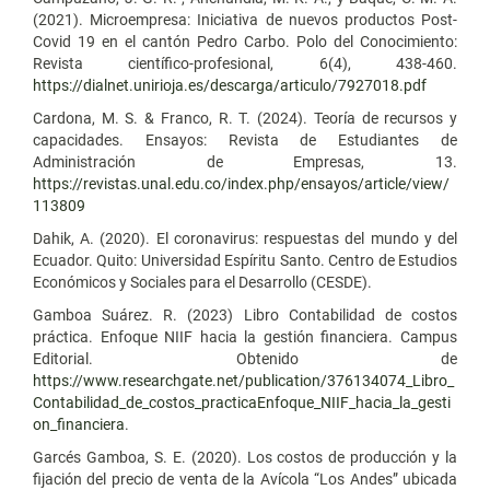
(2021). Microempresa: Iniciativa de nuevos productos Post-
Covid 19 en el cantón Pedro Carbo. Polo del Conocimiento:
Revista científico-profesional, 6(4), 438-460.
https://dialnet.unirioja.es/descarga/articulo/7927018.pdf
Cardona, M. S. & Franco, R. T. (2024). Teoría de recursos y
capacidades. Ensayos: Revista de Estudiantes de
Administración de Empresas, 13.
https://revistas.unal.edu.co/index.php/ensayos/article/view/
113809
Dahik, A. (2020). El coronavirus: respuestas del mundo y del
Ecuador. Quito: Universidad Espíritu Santo. Centro de Estudios
Económicos y Sociales para el Desarrollo (CESDE).
Gamboa Suárez. R. (2023) Libro Contabilidad de costos
práctica. Enfoque NIIF hacia la gestión financiera. Campus
Editorial. Obtenido de
https://www.researchgate.net/publication/376134074_Libro_
Contabilidad_de_costos_practicaEnfoque_NIIF_hacia_la_gesti
on_financiera
.
Garcés Gamboa, S. E. (2020). Los costos de producción y la
fijación del precio de venta de la Avícola “Los Andes” ubicada