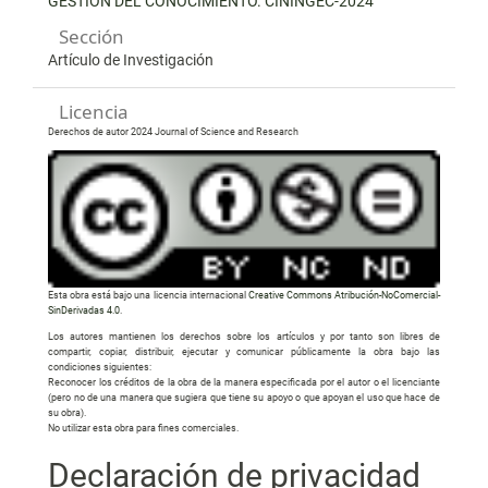
GESTIÓN DEL CONOCIMIENTO. CININGEC-2024
Sección
Artículo de Investigación
Licencia
Derechos de autor 2024 Journal of Science and Research
Esta obra está bajo una licencia internacional
Creative Commons Atribución-NoComercial-
SinDerivadas 4.0
.
Los autores mantienen los derechos sobre los artículos y por tanto son libres de
compartir, copiar, distribuir, ejecutar y comunicar públicamente la obra bajo las
condiciones siguientes:
Reconocer los créditos de la obra de la manera especificada por el autor o el licenciante
(pero no de una manera que sugiera que tiene su apoyo o que apoyan el uso que hace de
su obra).
No utilizar esta obra para fines comerciales.
Declaración de privacidad