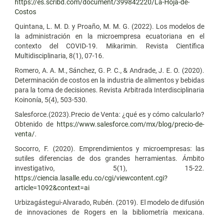
https://es.scribd.com/document/399842220/La-Hoja-de-
Costos
Quintana, L. M. D. y Proaño, M. M. G. (2022). Los modelos de
la administración en la microempresa ecuatoriana en el
contexto del COVID-19. Mikarimin. Revista Científica
Multidisciplinaria, 8(1), 07-16.
Romero, A. A. M., Sánchez, G. P. C., & Andrade, J. E. O. (2020).
Determinación de costos en la industria de alimentos y bebidas
para la toma de decisiones. Revista Arbitrada Interdisciplinaria
Koinonía, 5(4), 503-530.
Salesforce.(2023).Precio de Venta: ¿qué es y cómo calcularlo?
Obtenido de
https://www.salesforce.com/mx/blog/precio-de-
venta/
.
Socorro, F. (2020). Emprendimientos y microempresas: las
sutiles diferencias de dos grandes herramientas. Ámbito
investigativo, 5(1), 15-22.
https://ciencia.lasalle.edu.co/cgi/viewcontent.cgi?
article=1092&context=ai
Urbizagástegui-Alvarado, Rubén. (2019). El modelo de difusión
de innovaciones de Rogers en la bibliometría mexicana.