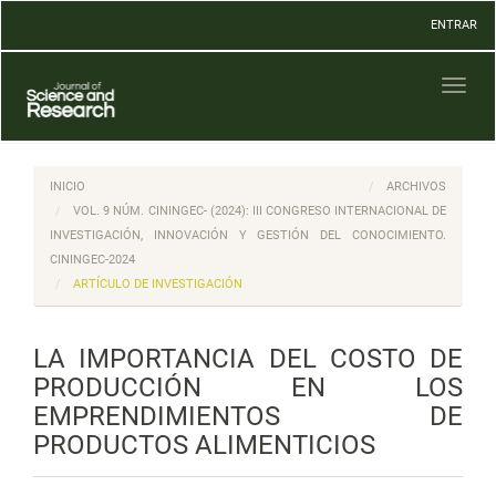
Navegación
ENTRAR
principal
Contenido
principal
Toggl
Barra
naviga
lateral
INICIO
ARCHIVOS
VOL. 9 NÚM. CININGEC- (2024): III CONGRESO INTERNACIONAL DE
INVESTIGACIÓN, INNOVACIÓN Y GESTIÓN DEL CONOCIMIENTO.
CININGEC-2024
ARTÍCULO DE INVESTIGACIÓN
LA IMPORTANCIA DEL COSTO DE
PRODUCCIÓN EN LOS
EMPRENDIMIENTOS DE
PRODUCTOS ALIMENTICIOS