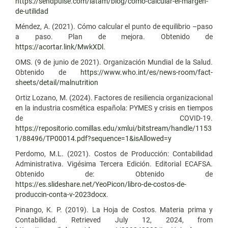
https://sendpulse.com/latam/blog/como-calcular-el-margen-
de-utilidad
Méndez, A. (2021). Cómo calcular el punto de equilibrio –paso
a paso. Plan de mejora. Obtenido de
https://acortar.link/MwkXDl
.
OMS. (9 de junio de 2021). Organización Mundial de la Salud.
Obtenido de
https://www.who.int/es/news-room/fact-
sheets/detail/malnutrition
Ortiz Lozano, M. (2024). Factores de resiliencia organizacional
en la industria cosmética española: PYMES y crisis en tiempos
de COVID-19.
https://repositorio.comillas.edu/xmlui/bitstream/handle/1153
1/88496/TP00014.pdf?sequence=1&isAllowed=y
Perdomo, M.L. (2021). Costos de Producción: Contabilidad
Administrativa. Vigésima Tercera Edición. Editorial ECAFSA.
Obtenido de: Obtenido de
https://es.slideshare.net/YeoPicon/libro-de-costos-de-
produccin-conta-v-2023docx
.
Pinango, K. P. (2019). La Hoja de Costos. Materia prima y
Contabilidad. Retrieved July 12, 2024, from