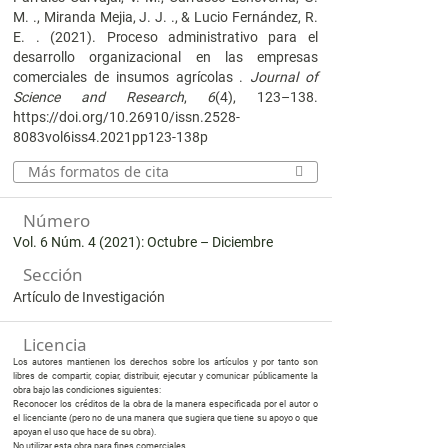
M. ., Miranda Mejia, J. J. ., & Lucio Fernández, R.
E. . (2021). Proceso administrativo para el
desarrollo organizacional en las empresas
comerciales de insumos agrícolas .
Journal of
Science and Research
,
6
(4), 123–138.
https://doi.org/10.26910/issn.2528-
8083vol6iss4.2021pp123-138p
Más formatos de cita
Número
Vol. 6 Núm. 4 (2021): Octubre – Diciembre
Sección
Artículo de Investigación
Licencia
Los autores mantienen los derechos sobre los artículos y por tanto son
libres de compartir, copiar, distribuir, ejecutar y comunicar públicamente la
obra bajo las condiciones siguientes:
Reconocer los créditos de la obra de la manera especificada por el autor o
el licenciante (pero no de una manera que sugiera que tiene su apoyo o que
apoyan el uso que hace de su obra).
No utilizar esta obra para fines comerciales.