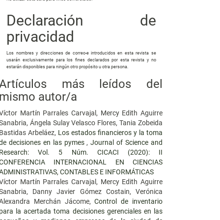
Declaración de
privacidad
Los nombres y direcciones de correo-e introducidos en esta revista se
usarán exclusivamente para los fines declarados por esta revista y no
estarán disponibles para ningún otro propósito u otra persona.
Artículos más leídos del
mismo autor/a
Víctor Martín Parrales Carvajal, Mercy Edith Aguirre
Sanabria, Ángela Sulay Velasco Flores, Tania Zobeida
Bastidas Arbeláez,
Los estados financieros y la toma
de decisiones en las pymes
,
Journal of Science and
Research: Vol. 5 Núm. CICACI (2020): II
CONFERENCIA INTERNACIONAL EN CIENCIAS
ADMINISTRATIVAS, CONTABLES E INFORMÁTICAS
Víctor Martín Parrales Carvajal, Mercy Edith Aguirre
Sanabria, Danny Javier Gómez Costain, Verónica
Alexandra Merchán Jácome,
Control de inventario
para la acertada toma decisiones gerenciales en las