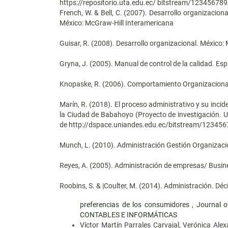
https://repositorio.uta.edu.ec/ bitstream/123456
French, W. & Bell, C. (2007). Desarrollo organizacion
México: McGraw-Hill Interamericana
Guisar, R. (2008). Desarrollo organizacional. México:
Gryna, J. (2005). Manual de control de la calidad. Es
Knopaske, R. (2006). Comportamiento Organizacional
Marín, R. (2018). El proceso administrativo y su inci
la Ciudad de Babahoyo (Proyecto de investigación. 
de http://dspace.uniandes.edu.ec/bitstream/1234
Munch, L. (2010). Administración Gestión Organizacio
Reyes, A. (2005). Administración de empresas/ Busin
Roobins, S. & |Coulter, M. (2014). Administración. D
preferencias de los consumidores
,
Journal 
CONTABLES E INFORMÁTICAS
Víctor Martín Parrales Carvajal, Verónica Al