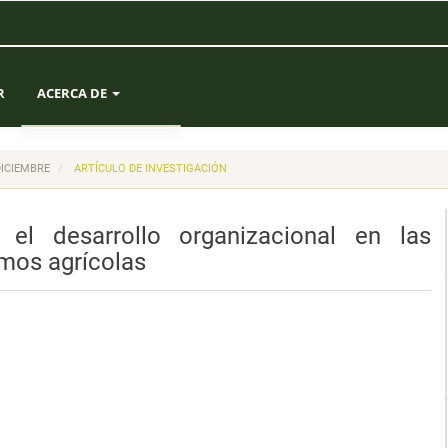
R
ACERCA DE
SOBRE LA REVISTA
DICIEMBRE
ARTÍCULO DE INVESTIGACIÓN
ENVÍOS
 el desarrollo organizacional en las
EQUIPO EDITORIAL
mos agrícolas
ESTADÍSTICAS
CONTACTO