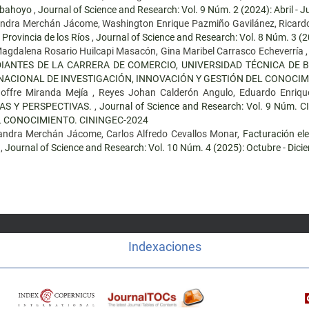
Babahoyo
,
Journal of Science and Research: Vol. 9 Núm. 2 (2024): Abril - J
exandra Merchán Jácome, Washington Enrique Pazmiño Gavilánez, Ricard
a Provincia de los Ríos
,
Journal of Science and Research: Vol. 8 Núm. 3 (2
gdalena Rosario Huilcapi Masacón, Gina Maribel Carrasco Echeverría 
DIANTES DE LA CARRERA DE COMERCIO, UNIVERSIDAD TÉCNICA DE
ERNACIONAL DE INVESTIGACIÓN, INNOVACIÓN Y GESTIÓN DEL CONOCIM
Joffre Miranda Mejía , Reyes Johan Calderón Angulo, Eduardo Enriqu
AS Y PERSPECTIVAS.
,
Journal of Science and Research: Vol. 9 Núm.
L CONOCIMIENTO. CININGEC-2024
exandra Merchán Jácome, Carlos Alfredo Cevallos Monar,
Facturación ele
o
,
Journal of Science and Research: Vol. 10 Núm. 4 (2025): Octubre - Dici
Indexaciones