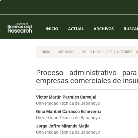
Navegación
principal
Contenido
principal
Barra
INICIO
ACTUAL
ARCHIVOS
BUSCA
lateral
INICIO
ARCHIVOS
VOL. 6 NÚM. 4 (2021): OCTUBRE – 
Proceso administrativo para
empresas comerciales de insu
Víctor Martín Parrales Carvajal
Universidad Técnica de Babahoyo
Gina Maribel Carrasco Echeverría
Universidad Técnica de Babahoyo
Jorge Joffre Miranda Mejia
Universidad Técnica de Babahoyo