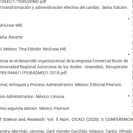
789/2942/1/704%20ING.pdf
al transformación y administración efectiva del cambio. Sexta Edición.
 McGraw-Will.
paña: Reverte
. México: 7ma Edición. McGraw-Hill.
dencia en el desarrollo organizacional de la empresa Comercial Rocío de
Universidad Regional Autónoma de los Andes - Uniandes). Recuperado
56789/9466/1/PIUBADM021-2018.pdf
nal, enfoques y Proceso Administrativo. México: Editorial Pearson
ess Administration. México: Limusa.
écimo segunda edición. México: Pearson
of Science and Research: Vol. 5 Núm. CICACI (2020): II CONFERE
exandra Merchán Jácome, Darli Agnelio Garófalo Velasco, Carlos Alfred