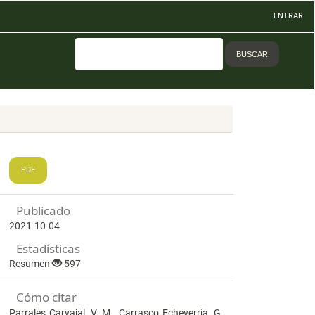
ENTRAR
BUSCAR
PDF
Publicado
2021-10-04
Estadísticas
Resumen
597
Cómo citar
Parrales Carvajal, V. M., Carrasco Echeverría, G.