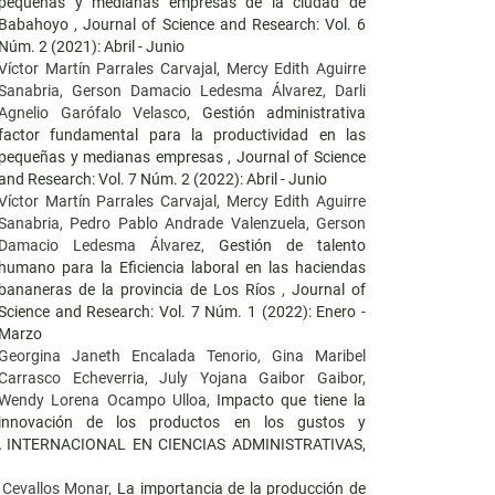
pequeñas y medianas empresas de la ciudad de
Babahoyo
,
Journal of Science and Research: Vol. 6
Núm. 2 (2021): Abril - Junio
Víctor Martín Parrales Carvajal, Mercy Edith Aguirre
Sanabria, Gerson Damacio Ledesma Álvarez, Darli
Agnelio Garófalo Velasco,
Gestión administrativa
factor fundamental para la productividad en las
pequeñas y medianas empresas
,
Journal of Science
and Research: Vol. 7 Núm. 2 (2022): Abril - Junio
Víctor Martín Parrales Carvajal, Mercy Edith Aguirre
Sanabria, Pedro Pablo Andrade Valenzuela, Gerson
Damacio Ledesma Álvarez,
Gestión de talento
humano para la Eficiencia laboral en las haciendas
bananeras de la provincia de Los Ríos
,
Journal of
Science and Research: Vol. 7 Núm. 1 (2022): Enero -
Marzo
Georgina Janeth Encalada Tenorio, Gina Maribel
Carrasco Echeverria, July Yojana Gaibor Gaibor,
Wendy Lorena Ocampo Ulloa,
Impacto que tiene la
innovación de los productos en los gustos y
NCIA INTERNACIONAL EN CIENCIAS ADMINISTRATIVAS,
o Cevallos Monar,
La importancia de la producción de