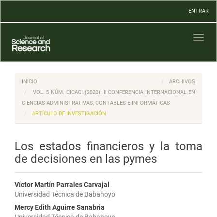
Navegación
ENTRAR
principal
Contenido
principal
Toggl
Barra
naviga
lateral
INICIO
ARCHIVOS
VOL. 5 NÚM. CICACI (2020): II CONFERENCIA INTERNACIONAL EN
CIENCIAS ADMINISTRATIVAS, CONTABLES E INFORMÁTICAS
ARTÍCULO DE INVESTIGACIÓN
Los estados financieros y la toma
de decisiones en las pymes
Víctor Martín Parrales Carvajal
Universidad Técnica de Babahoyo
Mercy Edith Aguirre Sanabria