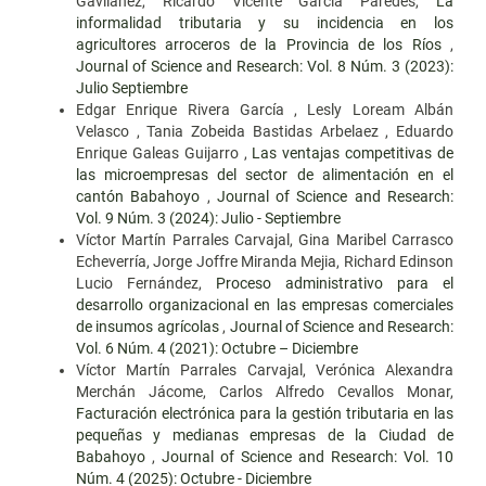
Gavilánez, Ricardo Vicente García Paredes,
La
informalidad tributaria y su incidencia en los
agricultores arroceros de la Provincia de los Ríos
,
Journal of Science and Research: Vol. 8 Núm. 3 (2023):
Julio Septiembre
Edgar Enrique Rivera García , Lesly Loream Albán
Velasco , Tania Zobeida Bastidas Arbelaez , Eduardo
Enrique Galeas Guijarro ,
Las ventajas competitivas de
las microempresas del sector de alimentación en el
cantón Babahoyo
,
Journal of Science and Research:
Vol. 9 Núm. 3 (2024): Julio - Septiembre
Víctor Martín Parrales Carvajal, Gina Maribel Carrasco
Echeverría, Jorge Joffre Miranda Mejia, Richard Edinson
Lucio Fernández,
Proceso administrativo para el
desarrollo organizacional en las empresas comerciales
de insumos agrícolas
,
Journal of Science and Research:
Vol. 6 Núm. 4 (2021): Octubre – Diciembre
Víctor Martín Parrales Carvajal, Verónica Alexandra
Merchán Jácome, Carlos Alfredo Cevallos Monar,
Facturación electrónica para la gestión tributaria en las
pequeñas y medianas empresas de la Ciudad de
Babahoyo
,
Journal of Science and Research: Vol. 10
Núm. 4 (2025): Octubre - Diciembre