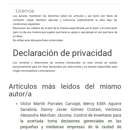
Licencia
Los autores mantienen los derechos sobre los artículos y por tanto son libres de
compartir, copiar, distribuir, ejecutar y comunicar públicamente la obra bajo las
condiciones siguientes:
Reconocer los créditos de la obra de la manera especificada por el autor o el licenciante
(pero no de una manera que sugiera que tiene su apoyo o que apoyan el uso que hace de
su obra).
No utilizar esta obra para fines comerciales.
Declaración de privacidad
Los nombres y direcciones de correo-e introducidos en esta revista se usarán
exclusivamente para los fines declarados por esta revista y no estarán disponibles para
ningún otro propósito u otra persona.
Artículos más leídos del mismo
autor/a
Víctor Martín Parrales Carvajal, Mercy Edith Aguirre
Sanabria, Danny Javier Gómez Costain, Verónica
Alexandra Merchán Jácome,
Control de inventario para
la acertada toma decisiones gerenciales en las
pequeñas y medianas empresas de la ciudad de