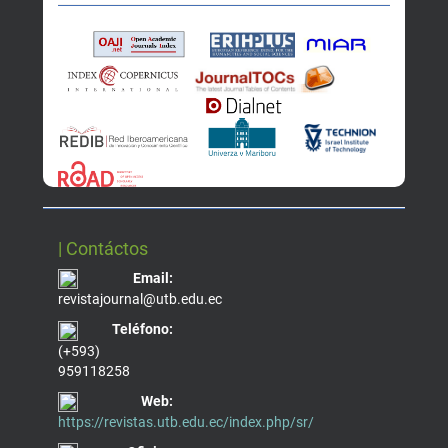
| Contáctos
Email:
revistajournal@utb.edu.ec
Teléfono:
(+593)
959118258
Web:
https://revistas.utb.edu.ec/index.php/sr/