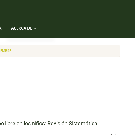
R
ACERCA DE
SOBRE LA REVISTA
TIEMBRE
ENVÍOS
EQUIPO EDITORIAL
ESTADÍSTICAS
CONTACTO
o libre en los niños: Revisión Sistemática