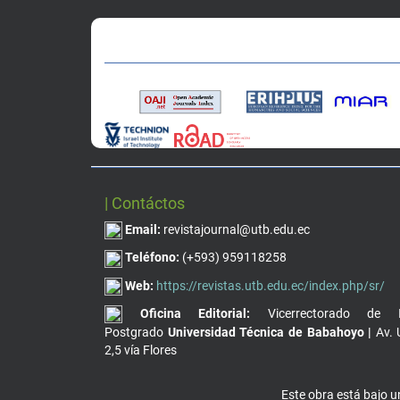
| Contáctos
Email:
revistajournal@utb.edu.ec
Teléfono:
(+593) 959118258
Web:
https://revistas.utb.edu.ec/index.php/sr/
Oficina Editorial:
Vicerrectorado de I
Postgrado
Universidad Técnica de Babahoyo |
Av. 
2,5 vía Flores
Este obra está bajo 