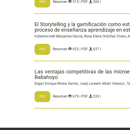
Resumen
515 | PDF
360 |
PDF
El Storytelling y la gamificación como es
proceso de enseñanza aprendizaje en est
Katerine Ivett Manjarres García, Rosa Elena Ordoñez Vivero, 
Resumen
923 | PDF
637 |
PDF
Las ventajas competitivas de las micro
Babahoyo
Edgar Enrique Rivera García , Lesly Loream Albán Velasco , T
Resumen
679 | PDF
326 |
PDF