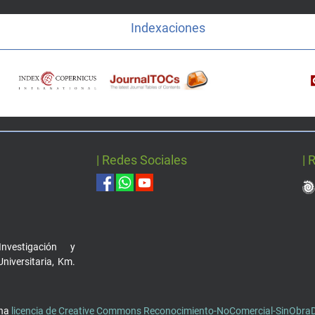
Indexaciones
| Redes Sociales
| 
nvestigación y
Universitaria, Km.
una
licencia de Creative Commons Reconocimiento-NoComercial-SinObraDe