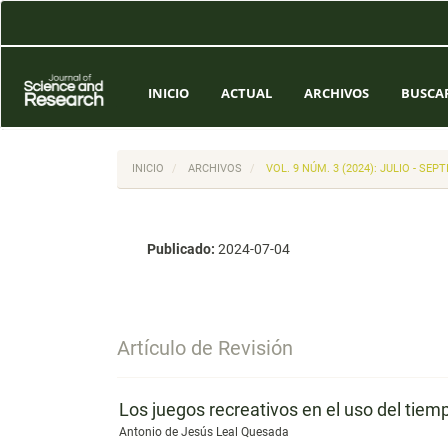
Navegación
principal
Contenido
principal
Barra
INICIO
ACTUAL
ARCHIVOS
BUSCA
lateral
INICIO
ARCHIVOS
VOL. 9 NÚM. 3 (2024): JULIO - SEP
Publicado:
2024-07-04
Artículo de Revisión
Los juegos recreativos en el uso del tiemp
Antonio de Jesús Leal Quesada