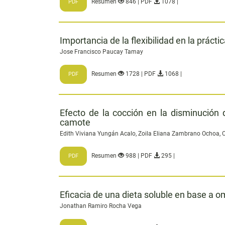
Resumen
846 | PDF
1078 |
PDF
Importancia de la flexibilidad en la práct
Jose Francisco Paucay Tamay
Resumen
1728 | PDF
1068 |
PDF
Efecto de la cocción en la disminución 
camote
Edith Viviana Yungán Acalo, Zoila Eliana Zambrano Ochoa, C
Resumen
988 | PDF
295 |
PDF
Eficacia de una dieta soluble en base a o
Jonathan Ramiro Rocha Vega