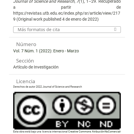
Journal of Science and Research
,
7
(1), 1–29. Recuperado
a partir de
https://revistas.utb.edu.ec/index.php/sr/article/view/217
9 (Original work published 4 de enero de 2022)
Más formatos de cita
Número
Vol. 7 Núm. 1 (2022): Enero - Marzo
Sección
Artículo de Investigación
Licencia
Derechos de autor 2022 Journal of Science and Research
Esta obra está bajo una licencia internacional
Creative Commons Atribución-NoComercial-