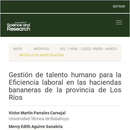
Navegación
ENTRAR
principal
Contenido
principal
Toggl
Barra
naviga
lateral
INICIO
ARCHIVOS
VOL. 7 NÚM. 1 (2022): ENERO - MARZO
ARTÍCULO DE INVESTIGACIÓN
Gestión de talento humano para la
Eficiencia laboral en las haciendas
bananeras de la provincia de Los
Ríos
Víctor Martín Parrales Carvajal
Universidad Técnica de Babahoyo
Mercy Edith Aguirre Sanabria