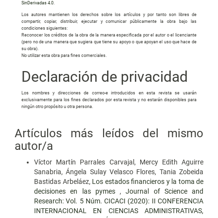
SinDerivadas 4.0
.
Los autores mantienen los derechos sobre los artículos y por tanto son libres de
compartir, copiar, distribuir, ejecutar y comunicar públicamente la obra bajo las
condiciones siguientes:
Reconocer los créditos de la obra de la manera especificada por el autor o el licenciante
(pero no de una manera que sugiera que tiene su apoyo o que apoyan el uso que hace de
su obra).
No utilizar esta obra para fines comerciales.
Declaración de privacidad
Los nombres y direcciones de correo-e introducidos en esta revista se usarán
exclusivamente para los fines declarados por esta revista y no estarán disponibles para
ningún otro propósito u otra persona.
Artículos más leídos del mismo
autor/a
Víctor Martín Parrales Carvajal, Mercy Edith Aguirre
Sanabria, Ángela Sulay Velasco Flores, Tania Zobeida
Bastidas Arbeláez,
Los estados financieros y la toma de
decisiones en las pymes
,
Journal of Science and
Research: Vol. 5 Núm. CICACI (2020): II CONFERENCIA
INTERNACIONAL EN CIENCIAS ADMINISTRATIVAS,