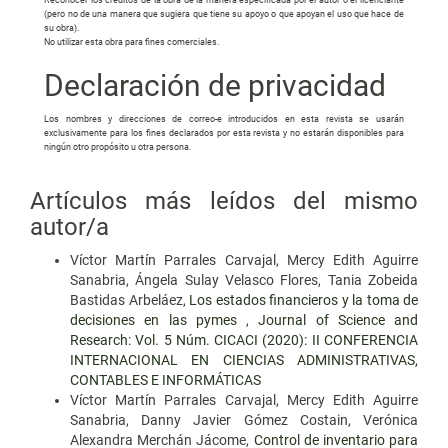
(pero no de una manera que sugiera que tiene su apoyo o que apoyan el uso que hace de
su obra).
No utilizar esta obra para fines comerciales.
Declaración de privacidad
Los nombres y direcciones de correo-e introducidos en esta revista se usarán
exclusivamente para los fines declarados por esta revista y no estarán disponibles para
ningún otro propósito u otra persona.
Artículos más leídos del mismo
autor/a
Víctor Martín Parrales Carvajal, Mercy Edith Aguirre
Sanabria, Ángela Sulay Velasco Flores, Tania Zobeida
Bastidas Arbeláez,
Los estados financieros y la toma de
decisiones en las pymes
,
Journal of Science and
Research: Vol. 5 Núm. CICACI (2020): II CONFERENCIA
INTERNACIONAL EN CIENCIAS ADMINISTRATIVAS,
CONTABLES E INFORMÁTICAS
Víctor Martín Parrales Carvajal, Mercy Edith Aguirre
Sanabria, Danny Javier Gómez Costain, Verónica
Alexandra Merchán Jácome,
Control de inventario para