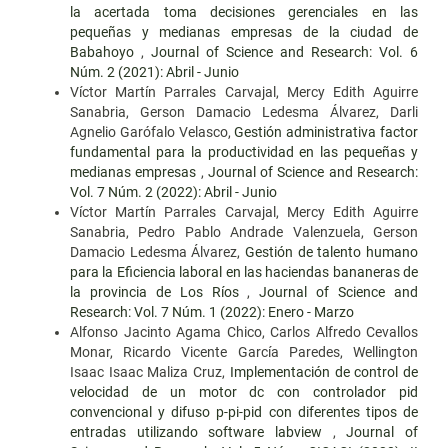
la acertada toma decisiones gerenciales en las
pequeñas y medianas empresas de la ciudad de
Babahoyo
,
Journal of Science and Research: Vol. 6
Núm. 2 (2021): Abril - Junio
Víctor Martín Parrales Carvajal, Mercy Edith Aguirre
Sanabria, Gerson Damacio Ledesma Álvarez, Darli
Agnelio Garófalo Velasco,
Gestión administrativa factor
fundamental para la productividad en las pequeñas y
medianas empresas
,
Journal of Science and Research:
Vol. 7 Núm. 2 (2022): Abril - Junio
Víctor Martín Parrales Carvajal, Mercy Edith Aguirre
Sanabria, Pedro Pablo Andrade Valenzuela, Gerson
Damacio Ledesma Álvarez,
Gestión de talento humano
para la Eficiencia laboral en las haciendas bananeras de
la provincia de Los Ríos
,
Journal of Science and
Research: Vol. 7 Núm. 1 (2022): Enero - Marzo
Alfonso Jacinto Agama Chico, Carlos Alfredo Cevallos
Monar, Ricardo Vicente García Paredes, Wellington
Isaac Isaac Maliza Cruz,
Implementación de control de
velocidad de un motor dc con controlador pid
convencional y difuso p-pi-pid con diferentes tipos de
entradas utilizando software labview
,
Journal of