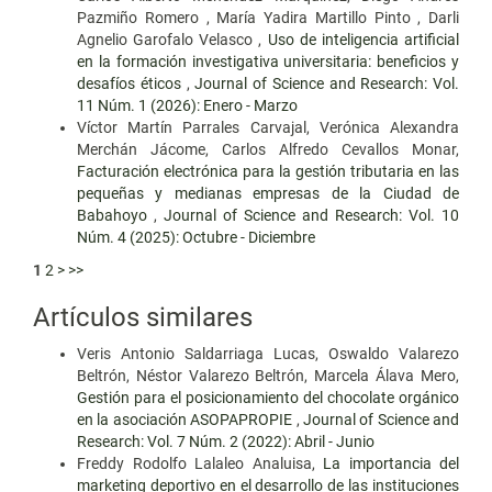
Pazmiño Romero , María Yadira Martillo Pinto , Darli
Agnelio Garofalo Velasco ,
Uso de inteligencia artificial
en la formación investigativa universitaria: beneficios y
desafíos éticos
,
Journal of Science and Research: Vol.
11 Núm. 1 (2026): Enero - Marzo
Víctor Martín Parrales Carvajal, Verónica Alexandra
Merchán Jácome, Carlos Alfredo Cevallos Monar,
Facturación electrónica para la gestión tributaria en las
pequeñas y medianas empresas de la Ciudad de
Babahoyo
,
Journal of Science and Research: Vol. 10
Núm. 4 (2025): Octubre - Diciembre
1
2
>
>>
Artículos similares
Veris Antonio Saldarriaga Lucas, Oswaldo Valarezo
Beltrón, Néstor Valarezo Beltrón, Marcela Álava Mero,
Gestión para el posicionamiento del chocolate orgánico
en la asociación ASOPAPROPIE
,
Journal of Science and
Research: Vol. 7 Núm. 2 (2022): Abril - Junio
Freddy Rodolfo Lalaleo Analuisa,
La importancia del
marketing deportivo en el desarrollo de las instituciones