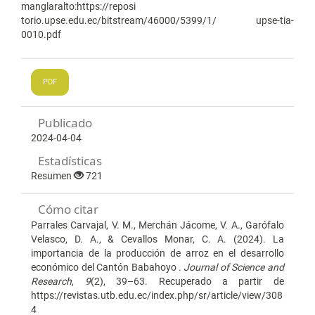
manglaralto:https://reposi
torio.upse.edu.ec/bitstream/46000/5399/1/ upse-tia-
0010.pdf
PDF
Publicado
2024-04-04
Estadísticas
Resumen
721
Cómo citar
Parrales Carvajal, V. M., Merchán Jácome, V. A., Garófalo
Velasco, D. A., & Cevallos Monar, C. A. (2024). La
importancia de la producción de arroz en el desarrollo
económico del Cantón Babahoyo .
Journal of Science and
Research
,
9
(2), 39–63. Recuperado a partir de
https://revistas.utb.edu.ec/index.php/sr/article/view/308
4