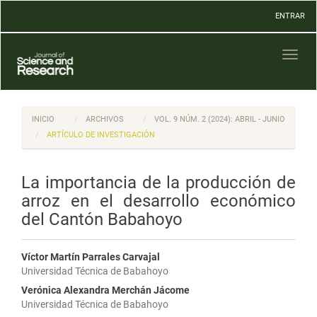
Navegación
ENTRAR
principal
Contenido
principal
Toggl
Barra
naviga
lateral
INICIO
ARCHIVOS
VOL. 9 NÚM. 2 (2024): ABRIL - JUNIO
ARTÍCULO DE INVESTIGACIÓN
La importancia de la producción de
arroz en el desarrollo económico
del Cantón Babahoyo
Víctor Martín Parrales Carvajal
Universidad Técnica de Babahoyo
Verónica Alexandra Merchán Jácome
Universidad Técnica de Babahoyo