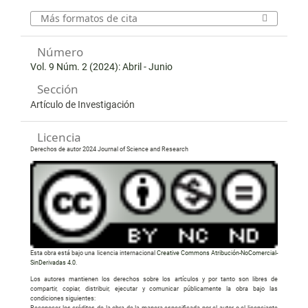
Más formatos de cita
Número
Vol. 9 Núm. 2 (2024): Abril - Junio
Sección
Artículo de Investigación
Licencia
Derechos de autor 2024 Journal of Science and Research
Esta obra está bajo una licencia internacional
Creative Commons Atribución-NoComercial-
SinDerivadas 4.0
.
Los autores mantienen los derechos sobre los artículos y por tanto son libres de
compartir, copiar, distribuir, ejecutar y comunicar públicamente la obra bajo las
condiciones siguientes:
Reconocer los créditos de la obra de la manera especificada por el autor o el licenciante