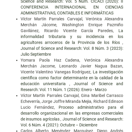
Science and Research: Vol. 5 Núm. CICACI (2020): II
CONFERENCIA INTERNACIONAL EN CIENCIAS
ADMINISTRATIVAS, CONTABLES E INFORMÁTICAS
Víctor Martín Parrales Carvajal, Verónica Alexandra
Merchán Jácome, Washington Enrique Pazmiño
Gavilánez, Ricardo Vicente García Paredes,
La
informalidad tributaria y su incidencia en los
agricultores arroceros de la Provincia de los Ríos
,
Journal of Science and Research: Vol. 8 Núm. 3 (2023):
Julio Septiembre
Yomara Paola Haz Cadena, Verónica Alexandra
Merchán Jacome, Leonardo Javier Nagua Bazan,
Vicente Valentino Vanegas Rodríguez,
La investigación
científica como factor determinante en la calidad de la
educación universitaria
,
Journal of Science and
Research: Vol. 11 Núm. 1 (2026): Enero - Marzo
Víctor Martín Parrales Carvajal, Gina Maribel Carrasco
Echeverría, Jorge Joffre Miranda Mejia, Richard Edinson
Lucio Fernández,
Proceso administrativo para el
desarrollo organizacional en las empresas comerciales
de insumos agrícolas
,
Journal of Science and Research:
Vol. 6 Núm. 4 (2021): Octubre – Diciembre
Carlos Alberto Menéndez Marquínez, Diego Andrés