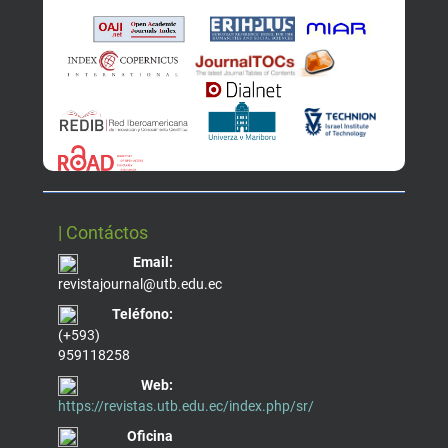
| Contáctos
Email:
revistajournal@utb.edu.ec
Teléfono:
(+593)
959118258
Web:
https://revistas.utb.edu.ec/index.php/sr/
Oficina