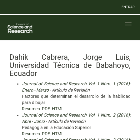
Navegación
ENTRAR
principal
Contenido
principal
Toggl
Barra
naviga
lateral
Dahik Cabrera, Jorge Luis,
Universidad Técnica de Babahoyo,
Ecuador
Journal of Science and Research Vol. 1 Núm. 1 (2016):
Enero - Marzo
- Artículo de Revisión
Factores que determinan el desarrollo de la habilidad
para dibujar
Resumen
PDF
HTML
Journal of Science and Research Vol. 1 Núm. 2 (2016):
Abril - Junio
- Artículo de Revisión
Pedagogía en la Educación Superior
Resumen
PDF
HTML