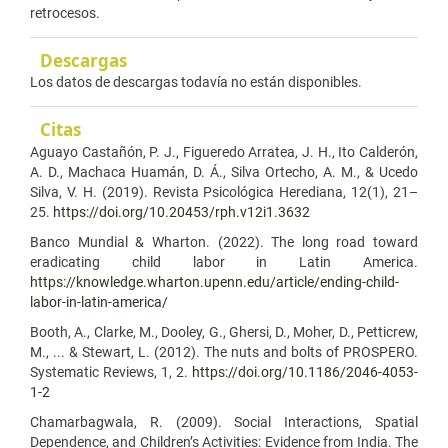
retrocesos.
Descargas
Los datos de descargas todavía no están disponibles.
Citas
Aguayo Castañón, P. J., Figueredo Arratea, J. H., Ito Calderón,
A. D., Machaca Huamán, D. Á., Silva Ortecho, A. M., & Ucedo
Silva, V. H. (2019). Revista Psicológica Herediana, 12(1), 21–
25.
https://doi.org/10.20453/rph.v12i1.3632
Banco Mundial & Wharton. (2022). The long road toward
eradicating child labor in Latin America.
https://knowledge.wharton.upenn.edu/article/ending-child-
labor-in-latin-america/
Booth, A., Clarke, M., Dooley, G., Ghersi, D., Moher, D., Petticrew,
M., ... & Stewart, L. (2012). The nuts and bolts of PROSPERO.
Systematic Reviews, 1, 2.
https://doi.org/10.1186/2046-4053-
1-2
Chamarbagwala, R. (2009). Social Interactions, Spatial
Dependence, and Children’s Activities: Evidence from India. The