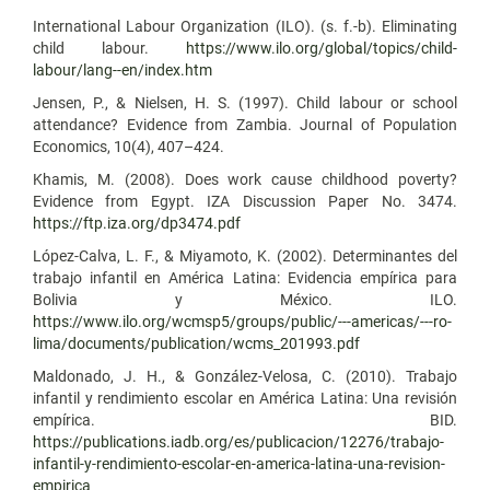
International Labour Organization (ILO). (s. f.-b). Eliminating
child labour.
https://www.ilo.org/global/topics/child-
labour/lang--en/index.htm
Jensen, P., & Nielsen, H. S. (1997). Child labour or school
attendance? Evidence from Zambia. Journal of Population
Economics, 10(4), 407–424.
Khamis, M. (2008). Does work cause childhood poverty?
Evidence from Egypt. IZA Discussion Paper No. 3474.
https://ftp.iza.org/dp3474.pdf
López-Calva, L. F., & Miyamoto, K. (2002). Determinantes del
trabajo infantil en América Latina: Evidencia empírica para
Bolivia y México. ILO.
https://www.ilo.org/wcmsp5/groups/public/---americas/---ro-
lima/documents/publication/wcms_201993.pdf
Maldonado, J. H., & González-Velosa, C. (2010). Trabajo
infantil y rendimiento escolar en América Latina: Una revisión
empírica. BID.
https://publications.iadb.org/es/publicacion/12276/trabajo-
infantil-y-rendimiento-escolar-en-america-latina-una-revision-
empirica