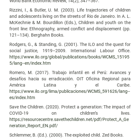
World Bank Economic Review, 14(2), 347–367.
Rizzini, I., & Butler, U. M. (2003). Life trajectories of children
and adolescents living on the streets of Rio de Janeiro. In A. L.
McKechnie & M. Bourdillon (Eds.), Children and youth on the
front line: Ethnography, armed conflict and displacement (pp.
121–134). Berghahn Books.
Rodgers, G., & Standing, G. (2001). The ILO and the quest for
social justice, 1919–2009. International Labour Office.
https://www.ilo.org/global/publications/books/WCMS_15195
5/lang--en/index.htm
Romero, M. (2017). Trabajo infantil en el Perú: Avances y
desafíos hacia su erradicación. OIT Oficina Regional para
América Latina y el Caribe.
https://www.ilo.org/lima/publicaciones/WCMS_591626/lang--
es/index.htm
Save the Children. (2020). Protect a generation: The impact of
COVID-19 on children’s lives.
https://resourcecentre.savethechildren.net/pdf/Protect_A_Ge
neration_Report_EN.pdf/
Schlemmer, B. (Ed.). (2000). The exploited child. Zed Books.