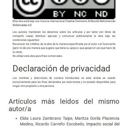
Esta obra está bajo una licencia internacional
Creative Commons Atribución-NoComercial-
SinDerivadas 4.0
.
Los autores mantienen los derechos sobre los artículos y por tanto son libres de
compartir, copiar, distribuir, ejecutar y comunicar públicamente la obra bajo las
condiciones siguientes:
Reconocer los créditos de la obra de la manera especificada por el autor o el licenciante
(pero no de una manera que sugiera que tiene su apoyo o que apoyan el uso que hace de
su obra).
No utilizar esta obra para fines comerciales.
Declaración de privacidad
Los nombres y direcciones de correo-e introducidos en esta revista se usarán
exclusivamente para los fines declarados por esta revista y no estarán disponibles para
ningún otro propósito u otra persona.
Artículos más leídos del mismo
autor/a
Elida Laura Zambrano Taipe, Maritza Dorila Placencia
Medina, Ricardo Carreño Escobedo,
Impacto social del