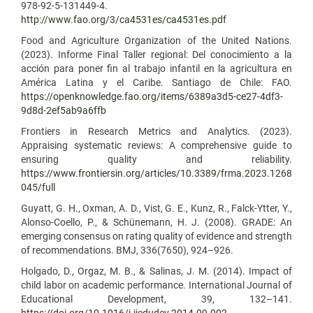
978‑92‑5‑131449‑4.
http://www.fao.org/3/ca4531es/ca4531es.pdf
Food and Agriculture Organization of the United Nations.
(2023). Informe Final Taller regional: Del conocimiento a la
acción para poner fin al trabajo infantil en la agricultura en
América Latina y el Caribe. Santiago de Chile: FAO.
https://openknowledge.fao.org/items/6389a3d5-ce27-4df3-
9d8d-2ef5ab9a6ffb
Frontiers in Research Metrics and Analytics. (2023).
Appraising systematic reviews: A comprehensive guide to
ensuring quality and reliability.
https://www.frontiersin.org/articles/10.3389/frma.2023.1268
045/full
Guyatt, G. H., Oxman, A. D., Vist, G. E., Kunz, R., Falck-Ytter, Y.,
Alonso-Coello, P., & Schünemann, H. J. (2008). GRADE: An
emerging consensus on rating quality of evidence and strength
of recommendations. BMJ, 336(7650), 924–926.
Holgado, D., Orgaz, M. B., & Salinas, J. M. (2014). Impact of
child labor on academic performance. International Journal of
Educational Development, 39, 132–141.
https://doi.org/10.1016/j.ijedudev.2014.09.002