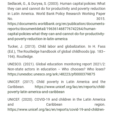
Sedlacek, G., & Duryea, S. (2003). Human capital policies: What
they can and cannot do for productivity and poverty reduction
in Latin America. World Bank Policy Research Working Paper
No. 3015.
https://documents.worldbank.org/en/publication/documents-
reports/documentdetail/196361468776742264/human-
capital-policies-what-they-can-and-cannot-do-for-productivity-
and-poverty-reduction-in-latin-america
Tucker, J. (2013). Child labor and globalization. In H. Fass
(Ed.), The Routledge handbook of global childhoods (pp. 183–
194). Routledge.
UNESCO. (2021). Global education monitoring report 2021/2:
Non-state actors in education – Who chooses? Who loses?
https://unesdoc.unesco.org/ark:/48223/pf0000379875
UNICEF. (2017). Child poverty in Latin America and the
Caribbean.
https://www.unicef.org/lac/en/reports/child-
poverty-latin-america-and-caribbean
UNICEF. (2020). COVID-19 and children in the Latin America
and Caribbean region.
https://www.unicef.org/lac/en/reports/covid-19-and-children-