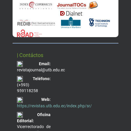
| Contáctos
Email:
revistajournal@utb.edu.ec
Teléfono:
(+593)
959118258
Web:
https://revistas.utb.edu.ec/index.php/sr/
Oficina
Editorial:
Vicerrectorado de