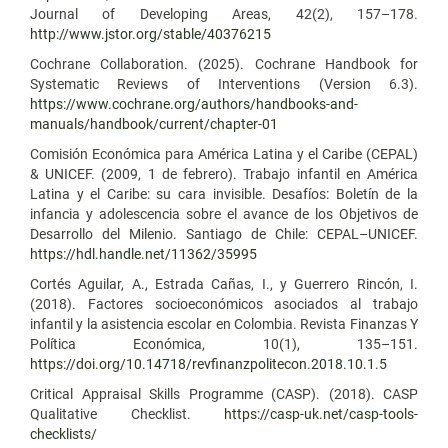
Journal of Developing Areas, 42(2), 157–178.
http://www.jstor.org/stable/40376215
Cochrane Collaboration. (2025). Cochrane Handbook for
Systematic Reviews of Interventions (Version 6.3).
https://www.cochrane.org/authors/handbooks-and-
manuals/handbook/current/chapter-01
Comisión Económica para América Latina y el Caribe (CEPAL)
& UNICEF. (2009, 1 de febrero). Trabajo infantil en América
Latina y el Caribe: su cara invisible. Desafíos: Boletín de la
infancia y adolescencia sobre el avance de los Objetivos de
Desarrollo del Milenio. Santiago de Chile: CEPAL–UNICEF.
https://hdl.handle.net/11362/35995
Cortés Aguilar, A., Estrada Cañas, I., y Guerrero Rincón, I.
(2018). Factores socioeconómicos asociados al trabajo
infantil y la asistencia escolar en Colombia. Revista Finanzas Y
Política Económica, 10(1), 135–151.
https://doi.org/10.14718/revfinanzpolitecon.2018.10.1.5
Critical Appraisal Skills Programme (CASP). (2018). CASP
Qualitative Checklist.
https://casp-uk.net/casp-tools-
checklists/