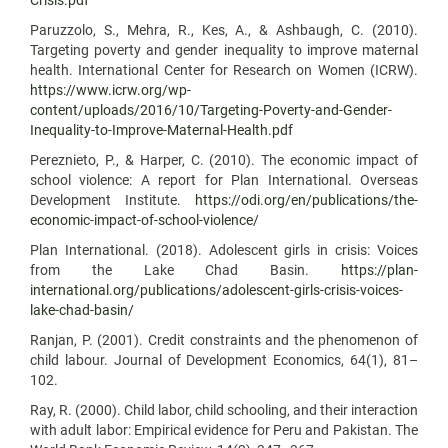
Paruzzolo, S., Mehra, R., Kes, A., & Ashbaugh, C. (2010).
Targeting poverty and gender inequality to improve maternal
health. International Center for Research on Women (ICRW).
https://www.icrw.org/wp-
content/uploads/2016/10/Targeting-Poverty-and-Gender-
Inequality-to-Improve-Maternal-Health.pdf
Pereznieto, P., & Harper, C. (2010). The economic impact of
school violence: A report for Plan International. Overseas
Development Institute.
https://odi.org/en/publications/the-
economic-impact-of-school-violence/
Plan International. (2018). Adolescent girls in crisis: Voices
from the Lake Chad Basin.
https://plan-
international.org/publications/adolescent-girls-crisis-voices-
lake-chad-basin/
Ranjan, P. (2001). Credit constraints and the phenomenon of
child labour. Journal of Development Economics, 64(1), 81–
102.
Ray, R. (2000). Child labor, child schooling, and their interaction
with adult labor: Empirical evidence for Peru and Pakistan. The