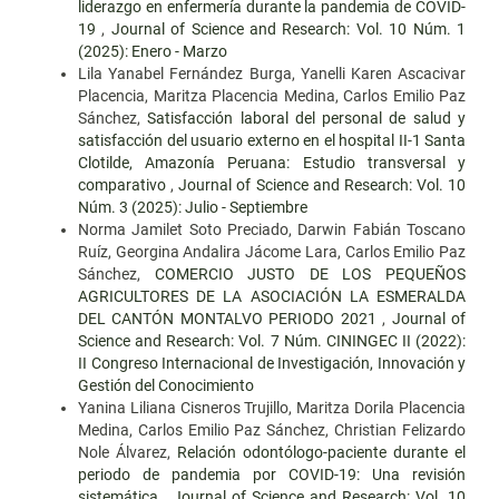
liderazgo en enfermería durante la pandemia de COVID-
19
,
Journal of Science and Research: Vol. 10 Núm. 1
(2025): Enero - Marzo
Lila Yanabel Fernández Burga, Yanelli Karen Ascacivar
Placencia, Maritza Placencia Medina, Carlos Emilio Paz
Sánchez,
Satisfacción laboral del personal de salud y
satisfacción del usuario externo en el hospital II-1 Santa
Clotilde, Amazonía Peruana: Estudio transversal y
comparativo
,
Journal of Science and Research: Vol. 10
Núm. 3 (2025): Julio - Septiembre
Norma Jamilet Soto Preciado, Darwin Fabián Toscano
Ruíz, Georgina Andalira Jácome Lara, Carlos Emilio Paz
Sánchez,
COMERCIO JUSTO DE LOS PEQUEÑOS
AGRICULTORES DE LA ASOCIACIÓN LA ESMERALDA
DEL CANTÓN MONTALVO PERIODO 2021
,
Journal of
Science and Research: Vol. 7 Núm. CININGEC II (2022):
II Congreso Internacional de Investigación, Innovación y
Gestión del Conocimiento
Yanina Liliana Cisneros Trujillo, Maritza Dorila Placencia
Medina, Carlos Emilio Paz Sánchez, Christian Felizardo
Nole Álvarez,
Relación odontólogo-paciente durante el
periodo de pandemia por COVID-19: Una revisión
sistemática
,
Journal of Science and Research: Vol. 10