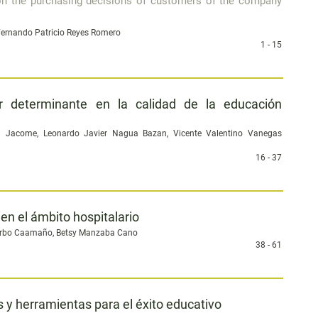
 on the purchasing decisions of customers of the company
Fernando Patricio Reyes Romero
1 - 15
or determinante en la calidad de la educación
 Jacome, Leonardo Javier Nagua Bazan, Vicente Valentino Vanegas
16 - 37
n el ámbito hospitalario
 Carbo Caamaño, Betsy Manzaba Cano
38 - 61
 y herramientas para el éxito educativo