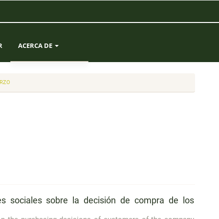
R
ACERCA DE
SOBRE LA REVISTA
ARZO
ENVÍOS
EQUIPO EDITORIAL
ESTADÍSTICAS
CONTACTO
des sociales sobre la decisión de compra de los