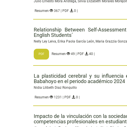
Julio Ernesto Mora Arístega, Silvia Elizabeth Morales Morejó
Resumen
367 | PDF
0 |
Relationship Between Self-Assessment
English Students´
Nelly Ley Leiva, Erika Paola García León, Maria Grazzia Gonz
Resumen
49 | PDF
40 |
PDF
La plasticidad cerebral y su influencia
Babahoyo en el periodo académico 2024
Nidia Lilibeth Diaz Ronquillo
Resumen
1231 | PDF
0 |
Impacto de la vinculación con la socied
competencias profesionales en estudiante