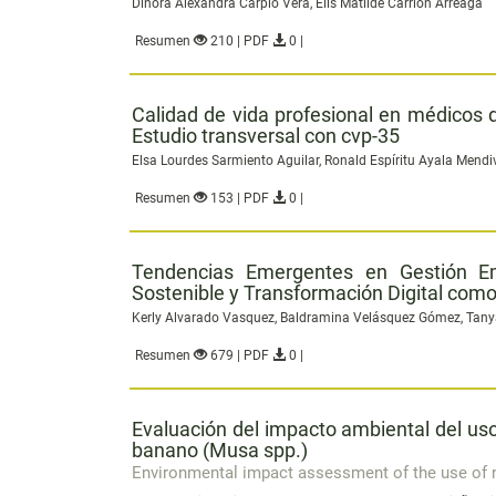
Dinora Alexandra Carpio Vera, Elis Matilde Carrión Arreaga
Resumen
210 | PDF
0 |
Calidad de vida profesional en médicos d
Estudio transversal con cvp-35
Elsa Lourdes Sarmiento Aguilar, Ronald Espíritu Ayala Mendiv
Resumen
153 | PDF
0 |
Tendencias Emergentes en Gestión Emp
Sostenible y Transformación Digital com
Kerly Alvarado Vasquez, Baldramina Velásquez Gómez, Tanya
Resumen
679 | PDF
0 |
Evaluación del impacto ambiental del uso
banano (Musa spp.)
Environmental impact assessment of the use of ni