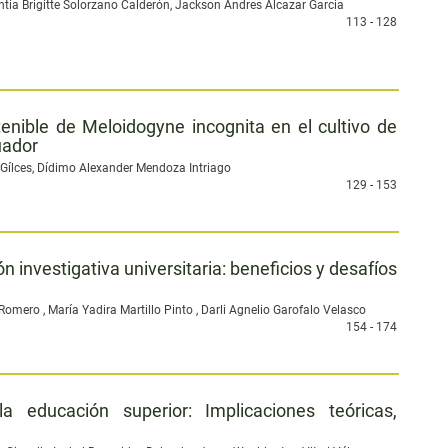
ntia Brigitte Solorzano Calderón, Jackson Andres Alcazar Garcia
113 - 128
enible de Meloidogyne incognita en el cultivo de
uador
Gílces, Dídimo Alexander Mendoza Intriago
129 - 153
ión investigativa universitaria: beneficios y desafíos
ero , María Yadira Martillo Pinto , Darli Agnelio Garofalo Velasco
154 - 174
a educación superior: Implicaciones teóricas,