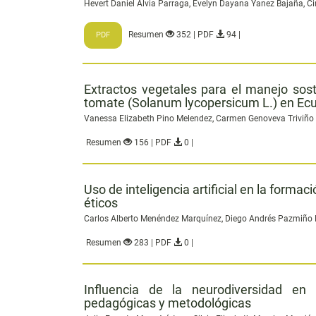
Hevert Daniel Alvia Parraga, Evelyn Dayana Yanez Bajaña, Ci
Resumen
352 | PDF
94 |
PDF
Extractos vegetales para el manejo sost
tomate (Solanum lycopersicum L.) en Ec
Vanessa Elizabeth Pino Melendez, Carmen Genoveva Triviño 
Resumen
156 | PDF
0 |
Uso de inteligencia artificial en la formac
éticos
Carlos Alberto Menéndez Marquínez, Diego Andrés Pazmiño Rom
Resumen
283 | PDF
0 |
Influencia de la neurodiversidad en l
pedagógicas y metodológicas