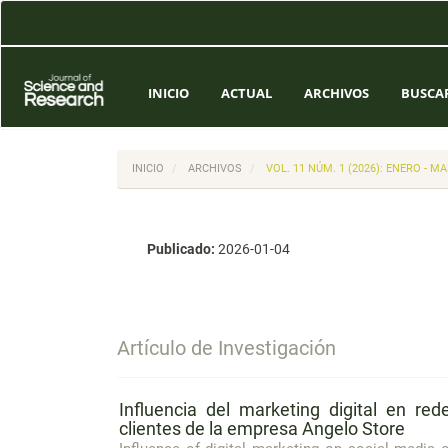
Navegación
principal
Contenido
principal
Barra
INICIO
ACTUAL
ARCHIVOS
BUSCA
lateral
INICIO
ARCHIVOS
VOL. 11 NÚM. 1 (2026): ENERO - M
Publicado:
2026-01-04
Artículo de Investigación
Influencia del marketing digital en re
clientes de la empresa Angelo Store