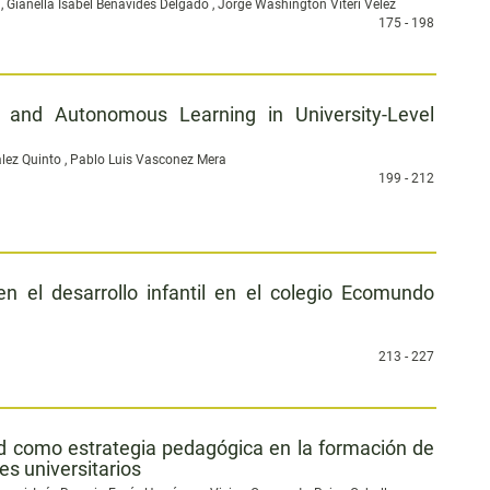
n, Gianella Isabel Benavides Delgado , Jorge Washington Viteri Vélez
175 - 198
 and Autonomous Learning in University-Level
alez Quinto , Pablo Luis Vasconez Mera
199 - 212
 en el desarrollo infantil en el colegio Ecomundo
213 - 227
ad como estrategia pedagógica en la formación de
s universitarios