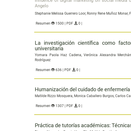
Influence of digital marketing on social media
Angelo
Stephanie Melissa Guerrero Loor, Ronny Rene Muñoz Monar, 
Resumen
1500 | PDF
0 |
La investigación científica como fact
universitaria
Yomara Paola Haz Cadena, Verónica Alexandra Merchán
Rodríguez
Resumen
636 | PDF
0 |
Humanización del cuidado de enfermería e
Matilde Rizzo Mosquera, Monica Caballero Burgos, Carlos
Resumen
1307 | PDF
0 |
Práctica de tutorías académicas: Técnicas