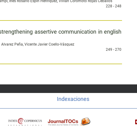
pi, Inés Rosario Espín Henríquez, Vivian Coromoto Rojas Ceballos
228 - 248
 strengthening assertive communication in english
a Alvarez Peña, Vicente Javier Coello-Vásquez
249 - 270
Indexaciones