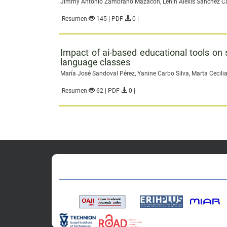
Jimmy Antonio Zambrano Mazacón, Lenin Alexis Sánchez Cam
Resumen
145 | PDF
0 |
Impact of ai-based educational tools on
language classes
María José Sandoval Pérez, Yanine Carbo Silva, Marta Cecili
Resumen
62 | PDF
0 |