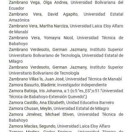
Zambrano Vega, Olga Andrea
, Universidad Bolivariana del
Ecuador
Zambrano Vera, David Agapito
, Universidad Estatal
Amazónica
Zambrano Vera, Martha Narciza
, Universidad Laica Eloy Alfaro
de Manabí
Zambrano Vera, Yomayra Nicol
, Universidad Técnica de
Babahoyo
Zambrano Verdesoto, German Jazmany
, Instituto Superior
Universitario Bolivariano de Tecnología, Universidad Estatal de
Milagro
Zambrano Verdesoto, German Jazmany
, Instituto Superior
Universitario Bolivariano de Tecnología
Zambrano Villas´ís, Juan José
, Universidad Técnica de Manabí
Zamora Basurto, Bladimir
, Investigador independiente
Zamora Batioja, Iris Johanna
, a:1:{s:5:"es_ES";s:51:"Universidad
Técnica de Babahoyo-Extensión Quevedo";}
Zamora Castillo, Ana Elizabeth
, Unidad Educativa Barreiro
Zamora Chusan, Meylin
, Universidad Estatal de Milagro
Zamora Jiménez, Michael Stiven
, Universidad Técnica de
Babahoyo
Zamora Macías, Segundo
, Universidad Laica Eloy Alfaro