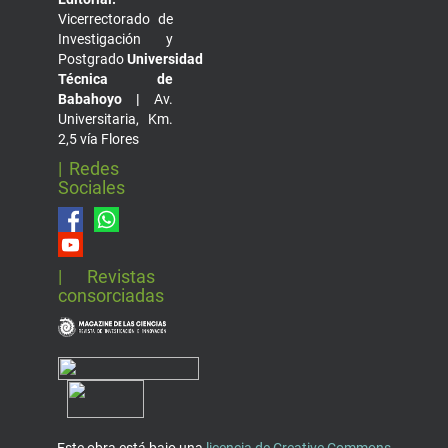
Vicerrectorado de
Investigación y
Postgrado
Universidad
Técnica de
Babahoyo |
Av.
Universitaria, Km.
2,5 vía Flores
| Redes
Sociales
| Revistas
consorciadas
Este obra está bajo una
licencia de Creative Commons