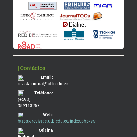
| Contáctos
Email:
revistajournal@utb.edu.ec
Teléfono:
(+593)
959118258
Web:
https://revistas.utb.edu.ec/index.php/sr/
Oficina
Editorial: