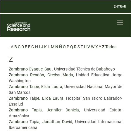
Navegación
ENTRAR
principal
Contenido
principal
Toggl
Barra
naviga
lateral
-
A
B
C
D
E
F
G
H
I
J
K
L
M
N
Ñ
O
P
Q
R
S
T
U
V
W
X
Y
Z
Todos
Z
Zambrano Oyague, Saul
, Universidad Técnica de Babahoyo
Zambrano Rendón, Gredys María
, Unidad Educativa Jorge
Washington
Zambrano Taipe, Elida Laura
, Universidad Nacional Mayor de
San Marcos
Zambrano Taipe, Elida Laura
, Hospital San Isidro Labrador-
Essalud
Zambrano Tapia, Jennifer Daniela
, Universidad Estatal
Amazónica
Zambrano Tapia, Jonathan David
, Universidad Internacional
Iberoamericana