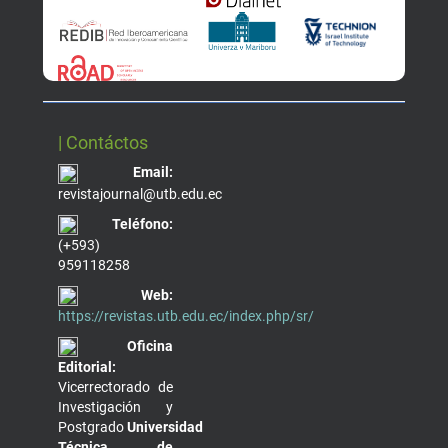
| Contáctos
Email:
revistajournal@utb.edu.ec
Teléfono:
(+593)
959118258
Web:
https://revistas.utb.edu.ec/index.php/sr/
Oficina
Editorial:
Vicerrectorado de
Investigación y
Postgrado
Universidad
Técnica de