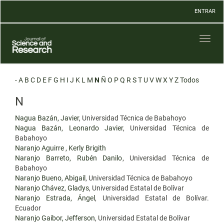
Navegación
ENTRAR
principal
Contenido
principal
Toggl
Barra
naviga
lateral
-
A
B
C
D
E
F
G
H
I
J
K
L
M
N
Ñ
O
P
Q
R
S
T
U
V
W
X
Y
Z
Todos
N
Nagua Bazán, Javier
, Universidad Técnica de Babahoyo
Nagua Bazán, Leonardo Javier
, Universidad Técnica de
Babahoyo
Naranjo Aguirre , Kerly Brigith
Naranjo Barreto, Rubén Danilo
, Universidad Técnica de
Babahoyo
Naranjo Bueno, Abigail
, Universidad Técnica de Babahoyo
Naranjo Chávez, Gladys
, Universidad Estatal de Bolívar
Naranjo Estrada, Ángel
, Universidad Estatal de Bolívar.
Ecuador
Naranjo Gaibor, Jefferson
, Universidad Estatal de Bolívar