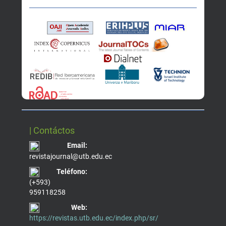
| Contáctos
Email:
revistajournal@utb.edu.ec
Teléfono:
(+593)
959118258
Web:
https://revistas.utb.edu.ec/index.php/sr/