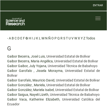
Navegación
ENTRAR
principal
Contenido
principal
Toggl
Barra
naviga
lateral
-
A
B
C
D
E
F
G
H
I
J
K
L
M
N
Ñ
O
P
Q
R
S
T
U
V
W
X
Y
Z
Todos
G
Gaibor Becerra, José Luis
, Universidad Estatal de Bolívar
Gaibor Becerra, Maria Angélica
, Universidad Estatal de Bolívar
Gaibor Gaibor, July Yojana
, Universidad Técnica de Babahoyo
Gaibor Garofalo , Jissela Morayma
, Universidad Estatal de
Bolívar
Gaibor Garofalo, Mauricio David
, Universidad Estatal de Bolívar
Gaibor González , Mariela
, Universidad Estatal de Bolívar
Gaibor González, Mariela Isabel
, Universidad Estatal de Bolívar
Gaibor Saigua, Nayeli Lizeth
, Universidad Técnica de Babahoyo
Gaibor Vaca, Katherine Elizabeth
, Universidad Católica del
Ecuador