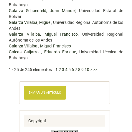
Babahoyo
Galarza Schoenfeld, Juan Manuel
, Universidad Estatal de
Bolívar
Galarza Villalba, Miguel
, Universidad Regional Autónoma de los
Andes
Galarza Villalba, Miguel Francisco
, Universidad Regional
Autónoma de los Andes
Galarza Villalba , Miguel Francisco
Galeas Guijarro , Eduardo Enrique
, Universidad técnica de
Babahoyo
1 - 25 de 245 elementos
1
2
3
4
5
6
7
8
9
10
>
>>
ENVIAR UN ARTÍCULO
Copyright