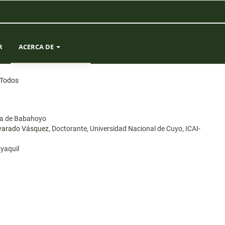
R
ACERCA DE
SOBRE LA REVISTA
Todos
ENVÍOS
ica de Babahoyo
EQUIPO EDITORIAL
Alvarado Vásquez
, Doctorante, Universidad Nacional de Cuyo, ICAI-
ayaquil
ESTADÍSTICAS
CONTACTO