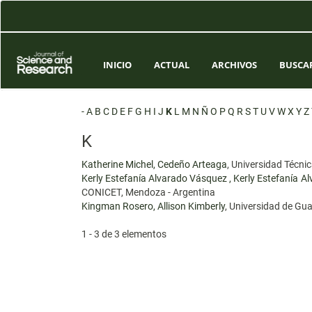
Navegación
principal
Contenido
principal
Barra
INICIO
ACTUAL
ARCHIVOS
BUSCA
lateral
-
A
B
C
D
E
F
G
H
I
J
K
L
M
N
Ñ
O
P
Q
R
S
T
U
V
W
X
Y
Z
K
Katherine Michel, Cedeño Arteaga
, Universidad Técn
Kerly Estefanía Alvarado Vásquez , Kerly Estefanía 
CONICET, Mendoza - Argentina
Kingman Rosero, Allison Kimberly
, Universidad de Gu
1 - 3 de 3 elementos