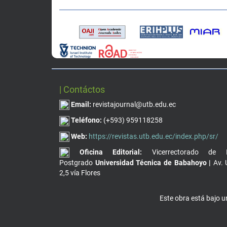
| Contáctos
Email:
revistajournal@utb.edu.ec
Teléfono:
(+593) 959118258
Web:
https://revistas.utb.edu.ec/index.php/sr/
Oficina Editorial:
Vicerrectorado de I
Postgrado
Universidad Técnica de Babahoyo |
Av. 
2,5 vía Flores
Este obra está bajo 