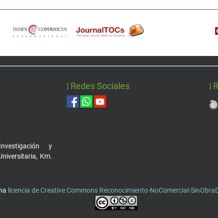
| Redes Sociales
| 
nvestigación y
Universitaria, Km.
una
licencia de Creative Commons Reconocimiento-NoComercial-SinObraDe