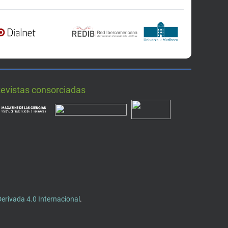
Revistas consorciadas
rivada 4.0 Internacional
.