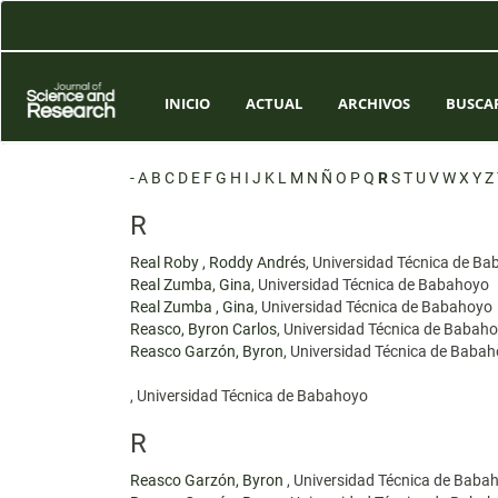
Navegación
principal
Contenido
principal
Barra
INICIO
ACTUAL
ARCHIVOS
BUSCA
lateral
-
A
B
C
D
E
F
G
H
I
J
K
L
M
N
Ñ
O
P
Q
R
S
T
U
V
W
X
Y
Z
R
Real Roby , Roddy Andrés
, Universidad Técnica de B
Real Zumba, Gina
, Universidad Técnica de Babahoyo
Real Zumba , Gina
, Universidad Técnica de Babahoyo
Reasco, Byron Carlos
, Universidad Técnica de Babah
Reasco Garzón, Byron
, Universidad Técnica de Baba
, Universidad Técnica de Babahoyo
R
Reasco Garzón, Byron
, Universidad Técnica de Baba