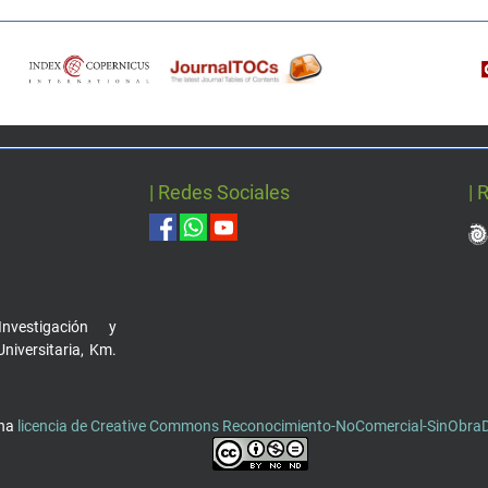
| Redes Sociales
| 
nvestigación y
Universitaria, Km.
una
licencia de Creative Commons Reconocimiento-NoComercial-SinObraDe