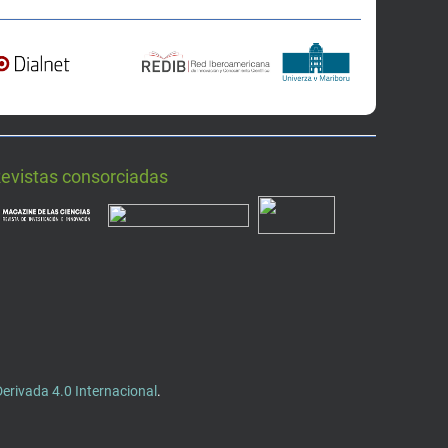
Revistas consorciadas
rivada 4.0 Internacional
.