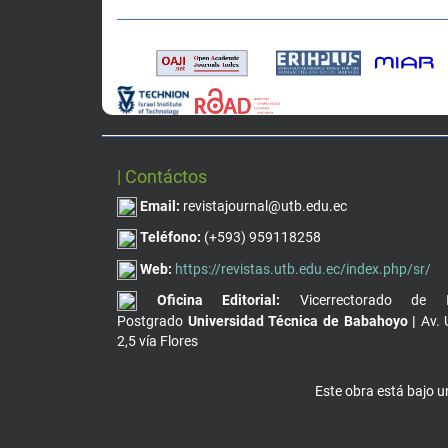
| Contáctos
Email:
revistajournal@utb.edu.ec
Teléfono:
(+593) 959118258
Web:
https://revistas.utb.edu.ec/index.php/sr/
Oficina Editorial:
Vicerrectorado de I
Postgrado
Universidad Técnica de Babahoyo |
Av. 
2,5 vía Flores
Este obra está bajo 