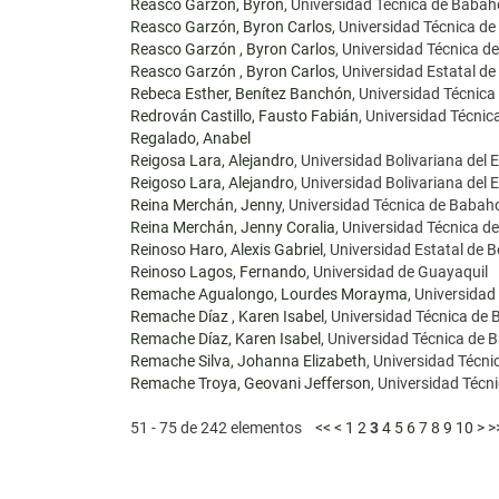
Reasco Garzón, Byron
, Universidad Técnica de Baba
Reasco Garzón, Byron Carlos
, Universidad Técnica d
Reasco Garzón , Byron Carlos
, Universidad Técnica 
Reasco Garzón , Byron Carlos
, Universidad Estatal 
Rebeca Esther, Benítez Banchón
, Universidad Técnic
Redrován Castillo, Fausto Fabián
, Universidad Técni
Regalado, Anabel
Reigosa Lara, Alejandro
, Universidad Bolivariana del
Reigoso Lara, Alejandro
, Universidad Bolivariana del
Reina Merchán, Jenny
, Universidad Técnica de Babah
Reina Merchán, Jenny Coralia
, Universidad Técnica 
Reinoso Haro, Alexis Gabriel
, Universidad Estatal de B
Reinoso Lagos, Fernando
, Universidad de Guayaquil
Remache Agualongo, Lourdes Morayma
, Universidad
Remache Díaz , Karen Isabel
, Universidad Técnica de
Remache Díaz, Karen Isabel
, Universidad Técnica de
Remache Silva, Johanna Elizabeth
, Universidad Técn
Remache Troya, Geovani Jefferson
, Universidad Téc
51 - 75 de 242 elementos
<<
<
1
2
3
4
5
6
7
8
9
10
>
>