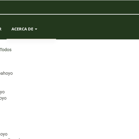
R
ACERCA DE
SOBRE LA REVISTA
Todos
ENVÍOS
abahoyo
EQUIPO EDITORIAL
oyo
ESTADÍSTICAS
hoyo
CONTACTO
hoyo