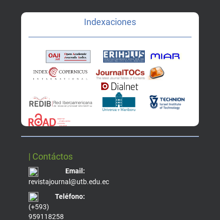
Indexaciones
| Contáctos
Email:
revistajournal@utb.edu.ec
Teléfono:
(+593)
959118258