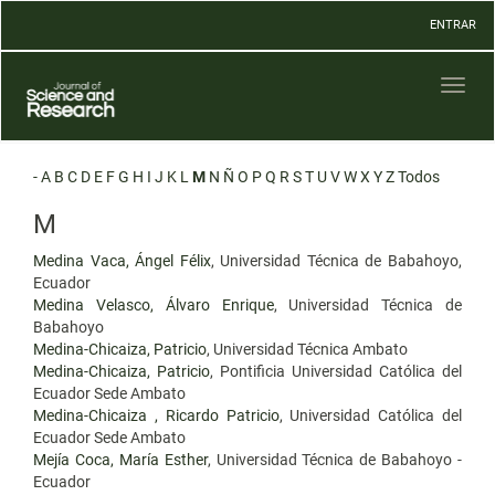
Navegación
ENTRAR
principal
Contenido
principal
Toggl
Barra
naviga
lateral
-
A
B
C
D
E
F
G
H
I
J
K
L
M
N
Ñ
O
P
Q
R
S
T
U
V
W
X
Y
Z
Todos
M
Medina Vaca, Ángel Félix
, Universidad Técnica de Babahoyo,
Ecuador
Medina Velasco, Álvaro Enrique
, Universidad Técnica de
Babahoyo
Medina-Chicaiza, Patricio
, Universidad Técnica Ambato
Medina-Chicaiza, Patricio
, Pontificia Universidad Católica del
Ecuador Sede Ambato
Medina-Chicaiza , Ricardo Patricio
, Universidad Católica del
Ecuador Sede Ambato
Mejía Coca, María Esther
, Universidad Técnica de Babahoyo -
Ecuador