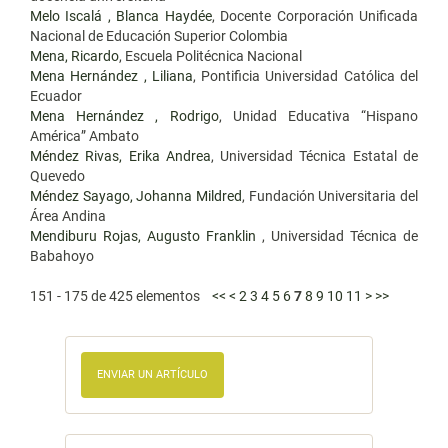
Melo Iscalá , Blanca Haydée
, Docente Corporación Unificada
Nacional de Educación Superior Colombia
Mena, Ricardo
, Escuela Politécnica Nacional
Mena Hernández , Liliana
, Pontificia Universidad Católica del
Ecuador
Mena Hernández , Rodrigo
, Unidad Educativa “Hispano
América” Ambato
Méndez Rivas, Erika Andrea
, Universidad Técnica Estatal de
Quevedo
Méndez Sayago, Johanna Mildred
, Fundación Universitaria del
Área Andina
Mendiburu Rojas, Augusto Franklin
, Universidad Técnica de
Babahoyo
151 - 175 de 425 elementos
<<
<
2
3
4
5
6
7
8
9
10
11
>
>>
ENVIAR UN ARTÍCULO