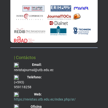
| Contáctos
Email:
revistajournal@utb.edu.ec
Teléfono:
(+593)
959118258
Web:
https://revistas.utb.edu.ec/index.php/sr/
Oficina