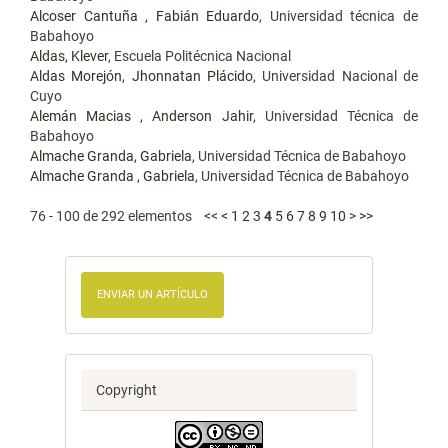
Alcoser Cantuña , Fabián Eduardo
, Universidad técnica de
Babahoyo
Aldas, Klever
, Escuela Politécnica Nacional
Aldas Morejón, Jhonnatan Plácido
, Universidad Nacional de
Cuyo
Alemán Macias , Anderson Jahir
, Universidad Técnica de
Babahoyo
Almache Granda, Gabriela
, Universidad Técnica de Babahoyo
Almache Granda , Gabriela
, Universidad Técnica de Babahoyo
76 - 100 de 292 elementos
<<
<
1
2
3
4
5
6
7
8
9
10
>
>>
ENVIAR UN ARTÍCULO
Copyright