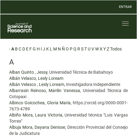
Navegación
ENTRAR
principal
Contenido
principal
Toggl
Barra
naviga
lateral
-
A
B
C
D
E
F
G
H
I
J
K
L
M
N
Ñ
O
P
Q
R
S
T
U
V
W
X
Y
Z
Todos
A
Alban Quinto , Jessy
, Universidad Técnica de Babahoyo
Albán Velasco, Lesly Loream
Albán Velasco , Lesly Loream
, Investigadora Independiente
Albarrasin Reinoso, Marilin Vanessa
, Universidad Técnica de
Cotopaxi
Albinco Goicochea, Gloria María
, https://orcid.org/0000-0001-
7673-4789
Albiño Mora, Laura Victoria
, Universidad técnica "Luis Vargas
Torres"
Albuja Mora, Dayana Denisse
, Dirección Provincial del Consejo
de la Judicatura