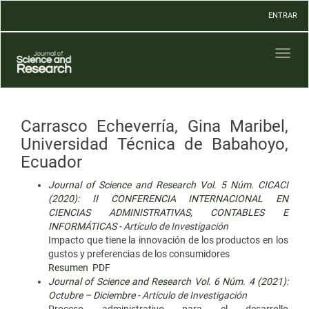
Navegación
ENTRAR
principal
Contenido
principal
Toggl
Barra
naviga
lateral
Carrasco Echeverría, Gina Maribel,
Universidad Técnica de Babahoyo,
Ecuador
Journal of Science and Research Vol. 5 Núm. CICACI
(2020): II CONFERENCIA INTERNACIONAL EN
CIENCIAS ADMINISTRATIVAS, CONTABLES E
INFORMÁTICAS
- Artículo de Investigación
Impacto que tiene la innovación de los productos en los
gustos y preferencias de los consumidores
Resumen
PDF
Journal of Science and Research Vol. 6 Núm. 4 (2021):
Octubre – Diciembre
- Artículo de Investigación