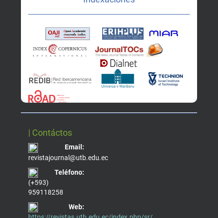
| Contáctos
Email:
revistajournal@utb.edu.ec
Teléfono:
(+593)
959118258
Web:
https://revistas.utb.edu.ec/index.php/sr/