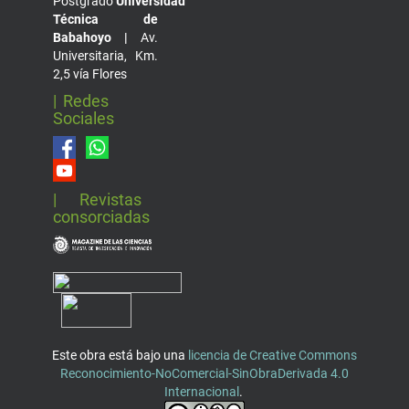
Postgrado
Universidad
Técnica de
Babahoyo |
Av.
Universitaria, Km.
2,5 vía Flores
| Redes
Sociales
| Revistas
consorciadas
Este obra está bajo una
licencia de Creative Commons
Reconocimiento-NoComercial-SinObraDerivada 4.0
Internacional
.