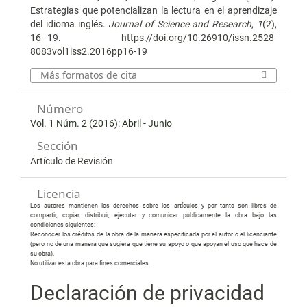
Estrategias que potencializan la lectura en el aprendizaje
del idioma inglés.
Journal of Science and Research
,
1
(2),
16–19. https://doi.org/10.26910/issn.2528-
8083vol1iss2.2016pp16-19
Más formatos de cita
Número
Vol. 1 Núm. 2 (2016): Abril - Junio
Sección
Artículo de Revisión
Licencia
Los autores mantienen los derechos sobre los artículos y por tanto son libres de
compartir, copiar, distribuir, ejecutar y comunicar públicamente la obra bajo las
condiciones siguientes:
Reconocer los créditos de la obra de la manera especificada por el autor o el licenciante
(pero no de una manera que sugiera que tiene su apoyo o que apoyan el uso que hace de
su obra).
No utilizar esta obra para fines comerciales.
Declaración de privacidad