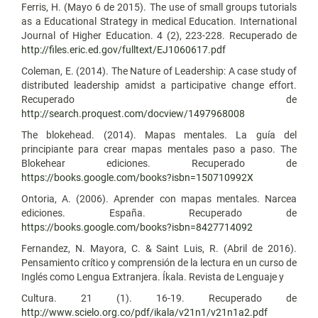
Ferris, H. (Mayo 6 de 2015). The use of small groups tutorials
as a Educational Strategy in medical Education. International
Journal of Higher Education. 4 (2), 223-228. Recuperado de
http://files.eric.ed.gov/fulltext/EJ1060617.pdf
Coleman, E. (2014). The Nature of Leadership: A case study of
distributed leadership amidst a participative change effort.
Recuperado de
http://search.proquest.com/docview/1497968008
The blokehead. (2014). Mapas mentales. La guía del
principiante para crear mapas mentales paso a paso. The
Blokehear ediciones. Recuperado de
https://books.google.com/books?isbn=150710992X
Ontoria, A. (2006). Aprender con mapas mentales. Narcea
ediciones. España. Recuperado de
https://books.google.com/books?isbn=8427714092
Fernandez, N. Mayora, C. & Saint Luis, R. (Abril de 2016).
Pensamiento crítico y comprensión de la lectura en un curso de
Inglés como Lengua Extranjera. Íkala. Revista de Lenguaje y
Cultura. 21 (1). 16-19. Recuperado de
http://www.scielo.org.co/pdf/ikala/v21n1/v21n1a2.pdf