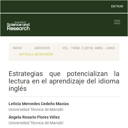
Navegación
ENTRAR
principal
Contenido
principal
Toggl
Barra
naviga
lateral
INICIO
ARCHIVOS
VOL. 1 NÚM. 2 (2016): ABRIL - JUNIO
ARTÍCULO DE REVISIÓN
Estrategias que potencializan la
lectura en el aprendizaje del idioma
inglés
Leticia Mercedes Cedeño Macías
Universidad Técnica de Manabí
Ángela Rosario Flores Vélez
Universidad Técnica de Manabí