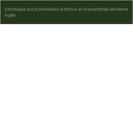
Estrategias que potencializan la lectura en el aprendizaje del idioma
inglés