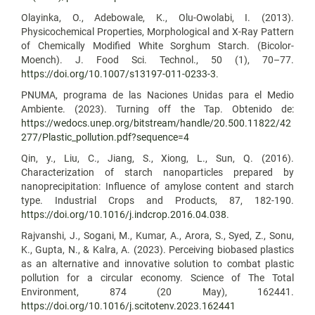
Olayinka, O., Adebowale, K., Olu-Owolabi, I. (2013).
Physicochemical Properties, Morphological and X-Ray Pattern
of Chemically Modified White Sorghum Starch. (Bicolor-
Moench). J. Food Sci. Technol., 50 (1), 70–77.
https://doi.org/10.1007/s13197-011-0233-3
.
PNUMA, programa de las Naciones Unidas para el Medio
Ambiente. (2023). Turning off the Tap. Obtenido de:
https://wedocs.unep.org/bitstream/handle/20.500.11822/42
277/Plastic_pollution.pdf?sequence=4
Qin, y., Liu, C., Jiang, S., Xiong, L., Sun, Q. (2016).
Characterization of starch nanoparticles prepared by
nanoprecipitation: Influence of amylose content and starch
type. Industrial Crops and Products, 87, 182-190.
https://doi.org/10.1016/j.indcrop.2016.04.038
.
Rajvanshi, J., Sogani, M., Kumar, A., Arora, S., Syed, Z., Sonu,
K., Gupta, N., & Kalra, A. (2023). Perceiving biobased plastics
as an alternative and innovative solution to combat plastic
pollution for a circular economy. Science of The Total
Environment, 874 (20 May), 162441.
https://doi.org/10.1016/j.scitotenv.2023.162441