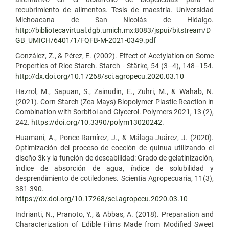
recubrimiento de alimentos. Tesis de maestría. Universidad
Michoacana de San Nicolás de Hidalgo.
http://bibliotecavirtual.dgb.umich.mx:8083/jspui/bitstream/D
GB_UMICH/6401/1/FQFB-M-2021-0349.pdf
González, Z., & Pérez, E. (2002). Effect of Acetylation on Some
Properties of Rice Starch. Starch - Stärke, 54 (3–4), 148–154.
http://dx.doi.org/10.17268/sci.agropecu.2020.03.10
Hazrol, M., Sapuan, S., Zainudin, E., Zuhri, M., & Wahab, N.
(2021). Corn Starch (Zea Mays) Biopolymer Plastic Reaction in
Combination with Sorbitol and Glycerol. Polymers 2021, 13 (2),
242.
https://doi.org/10.3390/polym13020242
.
Huamani, A., Ponce-Ramírez, J., & Málaga-Juárez, J. (2020).
Optimización del proceso de cocción de quinua utilizando el
diseño 3k y la función de deseabilidad: Grado de gelatinización,
índice de absorción de agua, índice de solubilidad y
desprendimiento de cotiledones. Scientia Agropecuaria, 11(3),
381-390.
https://dx.doi.org/10.17268/sci.agropecu.2020.03.10
Indrianti, N., Pranoto, Y., & Abbas, A. (2018). Preparation and
Characterization of Edible Films Made from Modified Sweet