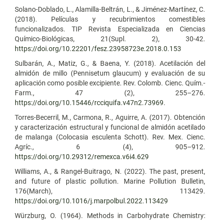
Solano-Doblado, L., Alamilla-Beltrán, L., & Jiménez-Martínez, C.
(2018). Películas y recubrimientos comestibles
funcionalizados. TIP Revista Especializada en Ciencias
Químico-Biológicas, 21(Supl. 2), 30-42.
https://doi.org/10.22201/fesz.23958723e.2018.0.153
Sulbarán, A., Matiz, G., & Baena, Y. (2018). Acetilación del
almidón de millo (Pennisetum glaucum) y evaluación de su
aplicación como posible excipiente. Rev. Colomb. Cienc. Quím.-
Farm., 47 (2), 255–276.
https://doi.org/10.15446/rcciquifa.v47n2.73969
.
Torres-Becerril, M., Carmona, R., Aguirre, A. (2017). Obtención
y caracterización estructural y funcional de almidón acetilado
de malanga (Colocasia esculenta Schott). Rev. Mex. Cienc.
Agríc., 6 (4), 905–912.
https://doi.org/10.29312/remexca.v6i4.629
Williams, A., & Rangel-Buitrago, N. (2022). The past, present,
and future of plastic pollution. Marine Pollution Bulletin,
176(March), 113429.
https://doi.org/10.1016/j.marpolbul.2022.113429
Würzburg, O. (1964). Methods in Carbohydrate Chemistry: