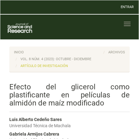
Navegación
ENTRAR
principal
Contenido
principal
Toggl
Barra
naviga
lateral
INICIO
ARCHIVOS
VOL. 8 NÚM. 4 (2023): OCTUBRE - DICIEMBRE
ARTÍCULO DE INVESTIGACIÓN
Efecto del glicerol como
plastificante en películas de
almidón de maíz modificado
Luis Alberto Cedeño Sares
Universidad Técnica de Machala
Gabriela Armijos Cabrera