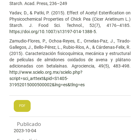
Starch. Acad. Press, 236–249
Yadav, D., & Patki, P. (2015). Effect of Acetyl Esterification on
Physicochemical Properties of Chick Pea (Cicer Arietinum L.)
Starch. J. Food Sci. Technol., 52(7), 4176–4185.
https://doi.org/10.1007/s13197-014-1388-5
.
Zamudio-Flores, P., Ochoa-Reyes, E., Ornelas-Paz, J., Tirado-
Gallegos, J., Bello-Pérez, L., Rubio-Ríos, A., & Cárdenas-Felix, R.
(2015). Caracterización fisicoquímica, mecánica y estructural
de películas de almidones oxidados de avena y plátano
adicionadas con betalaínas. Agrociencia, 49(5), 483-498.
http://www.scielo.org.mx/scielo.php?
script=sci_arttext&pid=S1405-
31952015000500002&lng=es&tlng=es
PDF
Publicado
2023-10-04