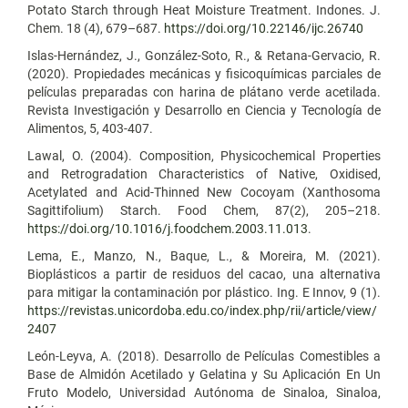
Potato Starch through Heat Moisture Treatment. Indones. J.
Chem. 18 (4), 679–687.
https://doi.org/10.22146/ijc.26740
Islas-Hernández, J., González-Soto, R., & Retana-Gervacio, R.
(2020). Propiedades mecánicas y fisicoquímicas parciales de
películas preparadas con harina de plátano verde acetilada.
Revista Investigación y Desarrollo en Ciencia y Tecnología de
Alimentos, 5, 403-407.
Lawal, O. (2004). Composition, Physicochemical Properties
and Retrogradation Characteristics of Native, Oxidised,
Acetylated and Acid-Thinned New Cocoyam (Xanthosoma
Sagittifolium) Starch. Food Chem, 87(2), 205–218.
https://doi.org/10.1016/j.foodchem.2003.11.013
.
Lema, E., Manzo, N., Baque, L., & Moreira, M. (2021).
Bioplásticos a partir de residuos del cacao, una alternativa
para mitigar la contaminación por plástico. Ing. E Innov, 9 (1).
https://revistas.unicordoba.edu.co/index.php/rii/article/view/
2407
León-Leyva, A. (2018). Desarrollo de Películas Comestibles a
Base de Almidón Acetilado y Gelatina y Su Aplicación En Un
Fruto Modelo, Universidad Autónoma de Sinaloa, Sinaloa,