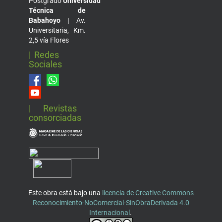
Postgrado
Universidad
Técnica de
Babahoyo |
Av.
Universitaria, Km.
2,5 vía Flores
| Redes
Sociales
| Revistas
consorciadas
Este obra está bajo una
licencia de Creative Commons
Reconocimiento-NoComercial-SinObraDerivada 4.0
Internacional
.