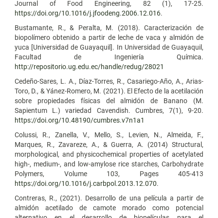
Journal of Food Engineering, 82 (1), 17-25.
https://doi.org/10.1016/j.jfoodeng.2006.12.016
.
Bustamante, R., & Peralta, M. (2018). Caracterización de
biopolímero obtenido a partir de leche de vaca y almidón de
yuca [Universidad de Guayaquil]. In Universidad de Guayaquil,
Facultad de Ingeniería Química.
http://repositorio.ug.edu.ec/handle/redug/28021
Cedeño-Sares, L. A., Díaz-Torres, R., Casariego-Año, A., Arias-
Toro, D., & Yánez-Romero, M. (2021). El Efecto de la acetilación
sobre propiedades físicas del almidón de Banano (M.
Sapientum L.) variedad Cavendish. Cumbres, 7(1), 9-20.
https://doi.org/10.48190/cumbres.v7n1a1
Colussi, R., Zanella, V., Mello, S., Levien, N., Almeida, F.,
Marques, R., Zavareze, A., & Guerra, A. (2014) Structural,
morphological, and physicochemical properties of acetylated
high-, medium-, and low-amylose rice starches, Carbohydrate
Polymers, Volume 103, Pages 405-413
https://doi.org/10.1016/j.carbpol.2013.12.070
.
Contreras, R., (2021). Desarrollo de una película a partir de
almidón acetilado de camote morado como potencial
alternativo en el desarrollo de biopelículas para el