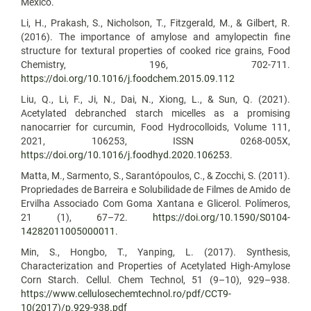
México.
Li, H., Prakash, S., Nicholson, T., Fitzgerald, M., & Gilbert, R.
(2016). The importance of amylose and amylopectin fine
structure for textural properties of cooked rice grains, Food
Chemistry, 196, 702-711.
https://doi.org/10.1016/j.foodchem.2015.09.112
Liu, Q., Li, F., Ji, N., Dai, N., Xiong, L., & Sun, Q. (2021).
Acetylated debranched starch micelles as a promising
nanocarrier for curcumin, Food Hydrocolloids, Volume 111,
2021, 106253, ISSN 0268-005X,
https://doi.org/10.1016/j.foodhyd.2020.106253
.
Matta, M., Sarmento, S., Sarantópoulos, C., & Zocchi, S. (2011).
Propriedades de Barreira e Solubilidade de Filmes de Amido de
Ervilha Associado Com Goma Xantana e Glicerol. Polímeros,
21 (1), 67–72.
https://doi.org/10.1590/S0104-
14282011005000011
.
Min, S., Hongbo, T., Yanping, L. (2017). Synthesis,
Characterization and Properties of Acetylated High-Amylose
Corn Starch. Cellul. Chem Technol, 51 (9–10), 929–938.
https://www.cellulosechemtechnol.ro/pdf/CCT9-
10(2017)/p.929-938.pdf