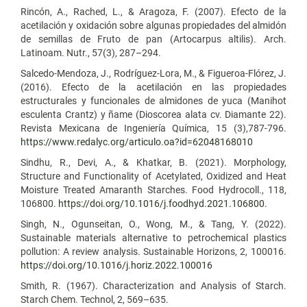
Rincón, A., Rached, L., & Aragoza, F. (2007). Efecto de la
acetilación y oxidación sobre algunas propiedades del almidón
de semillas de Fruto de pan (Artocarpus altilis). Arch.
Latinoam. Nutr., 57(3), 287–294.
Salcedo-Mendoza, J., Rodríguez-Lora, M., & Figueroa-Flórez, J.
(2016). Efecto de la acetilación en las propiedades
estructurales y funcionales de almidones de yuca (Manihot
esculenta Crantz) y ñame (Dioscorea alata cv. Diamante 22).
Revista Mexicana de Ingeniería Química, 15 (3),787-796.
https://www.redalyc.org/articulo.oa?id=62048168010
Sindhu, R., Devi, A., & Khatkar, B. (2021). Morphology,
Structure and Functionality of Acetylated, Oxidized and Heat
Moisture Treated Amaranth Starches. Food Hydrocoll., 118,
106800.
https://doi.org/10.1016/j.foodhyd.2021.106800
.
Singh, N., Ogunseitan, O., Wong, M., & Tang, Y. (2022).
Sustainable materials alternative to petrochemical plastics
pollution: A review analysis. Sustainable Horizons, 2, 100016.
https://doi.org/10.1016/j.horiz.2022.100016
Smith, R. (1967). Characterization and Analysis of Starch.
Starch Chem. Technol, 2, 569–635.