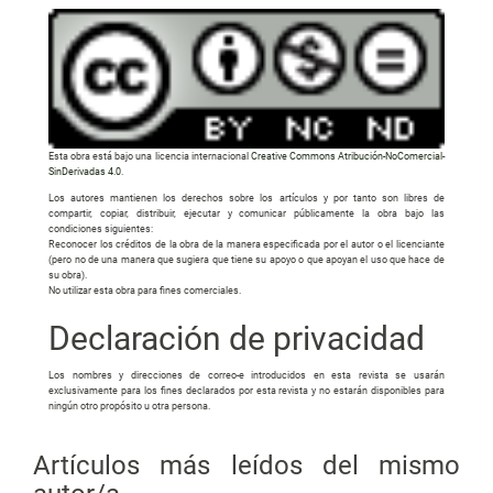
Esta obra está bajo una licencia internacional
Creative Commons Atribución-NoComercial-
SinDerivadas 4.0
.
Los autores mantienen los derechos sobre los artículos y por tanto son libres de
compartir, copiar, distribuir, ejecutar y comunicar públicamente la obra bajo las
condiciones siguientes:
Reconocer los créditos de la obra de la manera especificada por el autor o el licenciante
(pero no de una manera que sugiera que tiene su apoyo o que apoyan el uso que hace de
su obra).
No utilizar esta obra para fines comerciales.
Declaración de privacidad
Los nombres y direcciones de correo-e introducidos en esta revista se usarán
exclusivamente para los fines declarados por esta revista y no estarán disponibles para
ningún otro propósito u otra persona.
Artículos más leídos del mismo