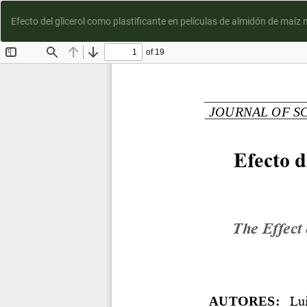
Efecto del glicerol como plastificante en películas de almidón de maíz