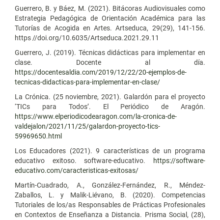
Guerrero, B. y Báez, M. (2021). Bitácoras Audiovisuales como
Estrategia Pedagógica de Orientación Académica para las
Tutorías de Acogida en Artes. Artseduca, 29(29), 141-156.
https //doi.org/10.6035/Artseduca.2021.29.11
Guerrero, J. (2019). Técnicas didácticas para implementar en
clase. Docente al día.
https://docentesaldia.com/2019/12/22/20-ejemplos-de-
tecnicas-didacticas-para-implementar-en-clase/
La Crónica. (25 noviembre, 2021). Galardón para el proyecto
‘TICs para Todos’. El Periódico de Aragón.
https://www.elperiodicodearagon.com/la-cronica-de-
valdejalon/2021/11/25/galardon-proyecto-tics-
59969650.html
Los Educadores (2021). 9 características de un programa
educativo exitoso. software-educativo.
https://software-
educativo.com/caracteristicas-exitosas/
Martín-Cuadrado, A., González-Fernández, R., Méndez-
Zaballos, L. y Malik-Liévano, B. (2020). Competencias
Tutoriales de los/as Responsables de Prácticas Profesionales
en Contextos de Enseñanza a Distancia. Prisma Social, (28),