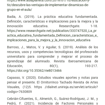
https://www.aulaplaneta.com/2019/01/10/educacion-y-
tic/descubre-las-ventajas-de-implementar-dinamicas-de-
grupo-en-el-aula/
Badia, A. (2019). La práctica educativa fundamentada.
Definición, características e implicaciones para la mejora y la
innovación educativa. Researchgate. 1-18.
https://www.researchgate.net/publication/333747520_La_pr
actica_educativa_fundamentada_Definicion_caracteristicas_e_
implicaciones_para_la_mejora_y_la_innovacion_educativa
Barroso, J., Matos, V. y Aguilar, S. (2019). Análisis de los
recursos, usos y competencias tecnológicas del profesorado
universitario para comprender y mejorar el proceso de
aprendizaje del alumnado. Revista Iberoamericana de
Educación, 80(1), 193-217.
https://doi.org/10.35362/rie8013466
Capasso, V. (2020). Estudios visuales aportes y notas para
pensar el presente. El Ornitorrinco Tachado Revista de Artes
Visuales, (12)5. https //dialnet.unirioja.es/servlet/articulo?
codigo=7630809
Cebrián-Cifuentes, S., Almerich, G., Suárez-Rodríguez, J. M., y
Pedró, F. (2021). Incidencia de Factores Personales y