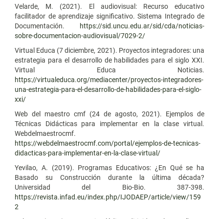
Velarde, M. (2021). El audiovisual: Recurso educativo
facilitador de aprendizaje significativo. Sistema Integrado de
Documentación.
https://sid.uncu.edu.ar/sid/cda/noticias-
sobre-documentacion-audiovisual/7029-2/
Virtual Educa (7 diciembre, 2021). Proyectos integradores: una
estrategia para el desarrollo de habilidades para el siglo XXI.
Virtual Educa Noticias.
https://virtualeduca.org/mediacenter/proyectos-integradores-
una-estrategia-para-el-desarrollo-de-habilidades-para-el-siglo-
xxi/
Web del maestro cmf (24 de agosto, 2021). Ejemplos de
Técnicas Didácticas para implementar en la clase virtual.
Webdelmaestrocmf.
https://webdelmaestrocmf.com/portal/ejemplos-de-tecnicas-
didacticas-para-implementar-en-la-clase-virtual/
Yevilao, A. (2019). Programas Educativos: ¿En Qué se ha
Basado su Construcción durante la última década?
Universidad del Bio-Bio. 387-398.
https://revista.infad.eu/index.php/IJODAEP/article/view/159
2