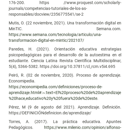
176-200. https //www.proquest.com/scholarly-
journals/competencias-tutoriales-de-los-as-
responsables/docview/2356775541/se-2
Mutis, O. (22 noviembre, 2021). Una transformación digital en
MinTIC. Semana.com.
https://www.semana.com/tecnologia/articulo/una-
transformacion-digital-en-mintic/202107/
Paredes, H. (2021). Orientación educativa estrategias
psicopedagógicas para el desarrollo de la autoestima en el
estudiante. Ciencia Latina Revista Científica Multidisciplinar,
5(4), 5366-5382. https //doi.org/10.37811/cl_rcm.v5i4.695
Peiró, R. (02 de noviembre, 2020). Proceso de aprendizaje.
Economipedia.
https://economipedia.com/definiciones/proceso-de-
aprendizaje.html#:~:text=El%20proceso%20de%20aprendizaje
%20hace,educativo%20y%20fuera%20de%20este
.
Pérez, M (9 de agosto del 2021). Aprendizaje. Definición.
https://DEFINICIÓNdefinicion.de/aprendizaje/
Torres, A. (2017). La práctica educativa. Apuntes
Pedagógicos.
https://www.milenio.com/opinion/alfonso-