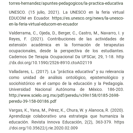
torres-hernandez/apuntes-pedagogicos/la-practica-educativa
UNESCO. (15 julio, 2021). La UNESCO en la feria virtual
EDUCOM en Ecuador.
https://es.unesco.org/news/la-unesco-
en-la-feria-virtual-educom-en-ecuador
Valderrama, C., Ojeda, D., Berger, C., Castro, M., Navarro, I. y
Reyes, F. (2021). Contribuciones de las actividades de
extensión académica en la formación de terapeutas
ocupacionales, desde la perspectiva de los estudiantes.
Cadernos De Terapia Ocupacional Da UFSCar, 29, 1-18. http
//dx.doi.org/10.1590/2526-8910.ctoAO2119
Valladares, L. (2017). La “práctica educativa” y su relevancia
como unidad de análisis ontológico, epistemológico y
sociohistórico en el campo de la educación y la Pedagogía.
Universidad Nacional Autónoma de México. 186-203.
http://www.scielo.org.mx/pdf/peredu/v39n158/0185-2698-
peredu-39-158-00186.pdf
Vargas, K., Yana, M., Pérez, K., Chura, W. y Alanoca, R. (2020).
Aprendizaje colaborativo una estrategia que humaniza la
educación. Revista Innova Educación, 2(2), 363-379. https
//doi.org/10.35622/j.rie.2020.02.009