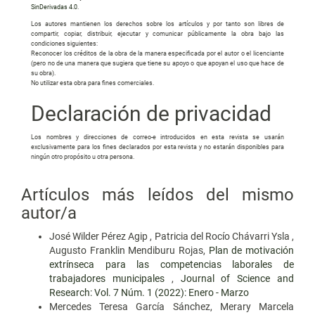
SinDerivadas 4.0
.
Los autores mantienen los derechos sobre los artículos y por tanto son libres de
compartir, copiar, distribuir, ejecutar y comunicar públicamente la obra bajo las
condiciones siguientes:
Reconocer los créditos de la obra de la manera especificada por el autor o el licenciante
(pero no de una manera que sugiera que tiene su apoyo o que apoyan el uso que hace de
su obra).
No utilizar esta obra para fines comerciales.
Declaración de privacidad
Los nombres y direcciones de correo-e introducidos en esta revista se usarán
exclusivamente para los fines declarados por esta revista y no estarán disponibles para
ningún otro propósito u otra persona.
Artículos más leídos del mismo
autor/a
José Wilder Pérez Agip , Patricia del Rocío Chávarri Ysla ,
Augusto Franklin Mendiburu Rojas,
Plan de motivación
extrínseca para las competencias laborales de
trabajadores municipales
,
Journal of Science and
Research: Vol. 7 Núm. 1 (2022): Enero - Marzo
Mercedes Teresa García Sánchez, Merary Marcela