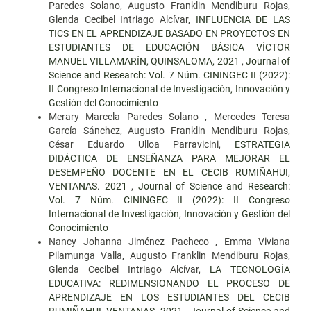
Paredes Solano, Augusto Franklin Mendiburu Rojas,
Glenda Cecibel Intriago Alcívar,
INFLUENCIA DE LAS
TICS EN EL APRENDIZAJE BASADO EN PROYECTOS EN
ESTUDIANTES DE EDUCACIÓN BÁSICA VÍCTOR
MANUEL VILLAMARÍN, QUINSALOMA, 2021
,
Journal of
Science and Research: Vol. 7 Núm. CININGEC II (2022):
II Congreso Internacional de Investigación, Innovación y
Gestión del Conocimiento
Merary Marcela Paredes Solano , Mercedes Teresa
García Sánchez, Augusto Franklin Mendiburu Rojas,
César Eduardo Ulloa Parravicini,
ESTRATEGIA
DIDÁCTICA DE ENSEÑANZA PARA MEJORAR EL
DESEMPEÑO DOCENTE EN EL CECIB RUMIÑAHUI,
VENTANAS. 2021
,
Journal of Science and Research:
Vol. 7 Núm. CININGEC II (2022): II Congreso
Internacional de Investigación, Innovación y Gestión del
Conocimiento
Nancy Johanna Jiménez Pacheco , Emma Viviana
Pilamunga Valla, Augusto Franklin Mendiburu Rojas,
Glenda Cecibel Intriago Alcívar,
LA TECNOLOGÍA
EDUCATIVA: REDIMENSIONANDO EL PROCESO DE
APRENDIZAJE EN LOS ESTUDIANTES DEL CECIB