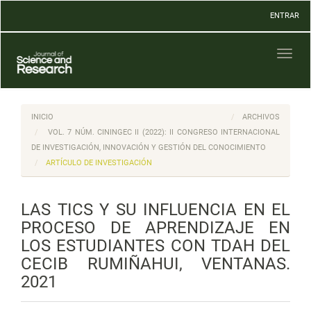
Navegación
ENTRAR
principal
Contenido
principal
Toggl
Barra
naviga
lateral
INICIO
ARCHIVOS
VOL. 7 NÚM. CININGEC II (2022): II CONGRESO INTERNACIONAL
DE INVESTIGACIÓN, INNOVACIÓN Y GESTIÓN DEL CONOCIMIENTO
ARTÍCULO DE INVESTIGACIÓN
LAS TICS Y SU INFLUENCIA EN EL
PROCESO DE APRENDIZAJE EN
LOS ESTUDIANTES CON TDAH DEL
CECIB RUMIÑAHUI, VENTANAS.
2021