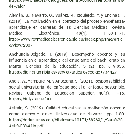
https://www.aec.es/web/guest/centro-conocimiento/analisis-
del-valor
Alemán, B., Navarro, O., Suárez, R., Izquierdo, Y. y Encinas, T.
(2018). La motivación en el contexto del proceso enseñanza-
aprendizaje en carreras de las Ciencias Médicas. Revista
Médica Electrónica, 40(4), 1163-1171.
http://www.revmedicaelectronica.sld.cu/index.php/rme/articl
e/view/2307
Anchundia-Delgado, I. (2019). Desempeño docente y su
influencia en el aprendizaje del estudiante del bachillerato en
Manta. Ciencias de la educación. 5 (2). pp. 819-835.
https://dialnet.unirioja.es/servlet/articulo?codigo=7344271
Andia, W., Yampufe, M. y Antezana, S. (2021). Responsabilidad
social universitaria: del enfoque social al enfoque sostenible.
Revista Cubana de Educacion Superior, 40(3), 1–15.
https://bit.ly/303MfJO
Astráin, S. (2019). Calidad educativa: la motivación docente
como elemento clave. Universidad de Navarra. pp. 1-80.
https://dadun.unav.edu/bitstream/10171/58269/1/Sara%20
Astr%C3%A1in.pdf