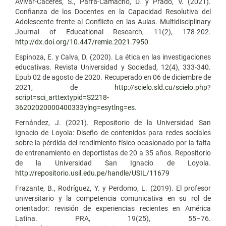
Avivar-Cáceres, S., Parra-Camacho, D. y Prado, V. (2021).
Confianza de los Docentes en la Capacidad Resolutiva del
Adolescente frente al Conflicto en las Aulas. Multidisciplinary
Journal of Educational Research, 11(2), 178-202.
http://dx.doi.org/10.447/remie.2021.7950
Espinoza, E. y Calva, D. (2020). La ética en las investigaciones
educativas. Revista Universidad y Sociedad, 12(4), 333-340.
Epub 02 de agosto de 2020. Recuperado en 06 de diciembre de
2021, de
http://scielo.sld.cu/scielo.php?
script=sci_arttextypid=S2218-
36202020000400333ylng=esytlng=es
.
Fernández, J. (2021). Repositorio de la Universidad San
Ignacio de Loyola: Diseño de contenidos para redes sociales
sobre la pérdida del rendimiento físico ocasionado por la falta
de entrenamiento en deportistas de 20 a 35 años. Repositorio
de la Universidad San Ignacio de Loyola.
http://repositorio.usil.edu.pe/handle/USIL/11679
Frazante, B., Rodríguez, Y. y Perdomo, L. (2019). El profesor
universitario y la competencia comunicativa en su rol de
orientador: revisión de experiencias recientes en América
Latina. PRA, 19(25), 55–76.