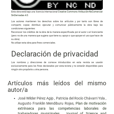
Esta obra está bajo una licencia internacional
Creative Commons Atribución-NoComercial-
SinDerivadas 4.0
.
Los autores mantienen los derechos sobre los artículos y por tanto son libres de
compartir, copiar, distribuir, ejecutar y comunicar públicamente la obra bajo las
condiciones siguientes:
Reconocer los créditos de la obra de la manera especificada por el autor o el licenciante
(pero no de una manera que sugiera que tiene su apoyo o que apoyan el uso que hace de
su obra).
No utilizar esta obra para fines comerciales.
Declaración de privacidad
Los nombres y direcciones de correo-e introducidos en esta revista se usarán
exclusivamente para los fines declarados por esta revista y no estarán disponibles para
ningún otro propósito u otra persona.
Artículos más leídos del mismo
autor/a
José Wilder Pérez Agip , Patricia del Rocío Chávarri Ysla ,
Augusto Franklin Mendiburu Rojas,
Plan de motivación
extrínseca para las competencias laborales de
trabajadores municipales
,
Journal of Science and