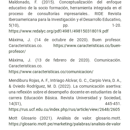
Maldonado, F. (2015). Conceptualización del enfoque
educativo de la socio formación, herramienta integrada en el
proceso de consultorías mpresariales.. RIDE Revista
Iberoamericana para la Investigación y el Desarrollo Educativo,
5(10), pp. 1-20.
https://www.redalyc.org/pdf/4981/498150318019.pdf
Máxima, J. (14 de octubre de 2020). Buen profesor.
Caracteristicas.co.
https://www.caracteristicas.co/buen-
profesor/
Máxima, J. (13 de febrero de 2020). Comunicación.
Caracteristicas.co.
https://www.caracteristicas.co/comunicacion/
Mendiburu Rojas, A. F., Intriago Alcívar, G. C., Carpio Vera, D. A.,
& Oviedo Rodríguez, M. D. (2022). La comunicación asertiva:
una reflexión sobre el desempeño docente en estudiantes de la
carrera Educación Básica. Revista Universidad y Sociedad,
14(S1), 445-451.
https://rus.ucf.edu.cu/index.php/rus/article/view/2648/2605
Mott Glosario (2021). Análisis de valor. glosario.mott.
https://glosario.mott.pe/marketing/palabras/analisis-de-valor