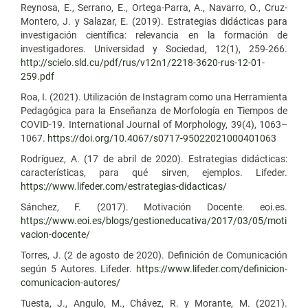
Reynosa, E., Serrano, E., Ortega-Parra, A., Navarro, O., Cruz-
Montero, J. y Salazar, E. (2019). Estrategias didácticas para
investigación científica: relevancia en la formación de
investigadores. Universidad y Sociedad, 12(1), 259-266.
http://scielo.sld.cu/pdf/rus/v12n1/2218-3620-rus-12-01-
259.pdf
Roa, I. (2021). Utilización de Instagram como una Herramienta
Pedagógica para la Enseñanza de Morfología en Tiempos de
COVID-19. International Journal of Morphology, 39(4), 1063–
1067.
https://doi.org/10.4067/s0717-95022021000401063
Rodríguez, A. (17 de abril de 2020). Estrategias didácticas:
características, para qué sirven, ejemplos. Lifeder.
https://www.lifeder.com/estrategias-didacticas/
Sánchez, F. (2017). Motivación Docente. eoi.es.
https://www.eoi.es/blogs/gestioneducativa/2017/03/05/moti
vacion-docente/
Torres, J. (2 de agosto de 2020). Definición de Comunicación
según 5 Autores. Lifeder.
https://www.lifeder.com/definicion-
comunicacion-autores/
Tuesta, J., Angulo, M., Chávez, R. y Morante, M. (2021).