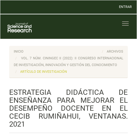
Navegación
ENTRAR
principal
Contenido
principal
Toggl
Barra
naviga
lateral
INICIO
ARCHIVOS
VOL. 7 NÚM. CININGEC II (2022): II CONGRESO INTERNACIONAL
DE INVESTIGACIÓN, INNOVACIÓN Y GESTIÓN DEL CONOCIMIENTO
ARTÍCULO DE INVESTIGACIÓN
ESTRATEGIA DIDÁCTICA DE
ENSEÑANZA PARA MEJORAR EL
DESEMPEÑO DOCENTE EN EL
CECIB RUMIÑAHUI, VENTANAS.
2021