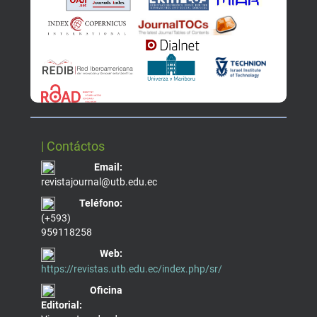
| Contáctos
Email:
revistajournal@utb.edu.ec
Teléfono:
(+593)
959118258
Web:
https://revistas.utb.edu.ec/index.php/sr/
Oficina
Editorial: