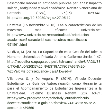
Desempeño laboral en entidades públicas peruanas: Impacto
salarial, antigüedad y nivel académico. Revista Venezolana de
Gerencia (RVG), 26(95), 629-641.
https://doi.org/10.52080/rvgluz.27.95.12
Universia (15 noviembre 2018). Las 5 características de los
maestros más eficaces. universia.net.
https://www.universia.net/mx/actualidad/orientacion-
academica/5-caracteristicas-maestros-mas-eficaces-
951561.html
Valdivia, M. (2018). La Capacitación en la Gestión del Talento
Humano. Universidad Privada Antonio Guillermo Urrelo. 1-47.
http://repositorio.upagu.edu.pe/bitstream/handle/UPAGU/88
6/TRABAJO%20DE%20INVESTIGACI%C3%93N%20-
%20Valdivia.pdf?sequence=3&isAllowed=y
Villanueva, S. y De Angelis, P. (2019). Vínculo Docente-
Estudiante. La Guía de Autoevaluación como Herramienta
para el Acompañamiento de Estudiantes Ingresantes a la
Universidad. Palermo Business Review, (20), 63-71.
https://www.proquest.com/scholarly-journals/vínculo-
docente-estudiante-la-guía-de/docview/2410492675/se-2?
accountid=39560