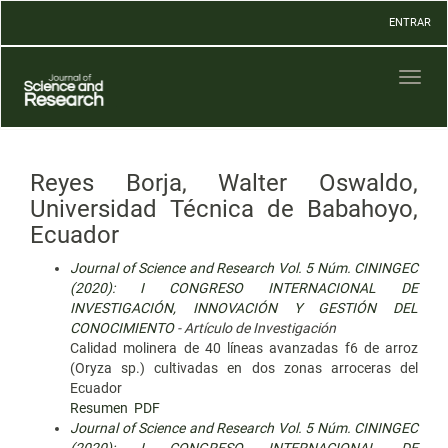
Navegación
ENTRAR
principal
Contenido
principal
Toggl
Barra
naviga
lateral
Reyes Borja, Walter Oswaldo,
Universidad Técnica de Babahoyo,
Ecuador
Journal of Science and Research Vol. 5 Núm. CININGEC
(2020): I CONGRESO INTERNACIONAL DE
INVESTIGACIÓN, INNOVACIÓN Y GESTIÓN DEL
CONOCIMIENTO
- Artículo de Investigación
Calidad molinera de 40 líneas avanzadas f6 de arroz
(Oryza sp.) cultivadas en dos zonas arroceras del
Ecuador
Resumen
PDF
Journal of Science and Research Vol. 5 Núm. CININGEC