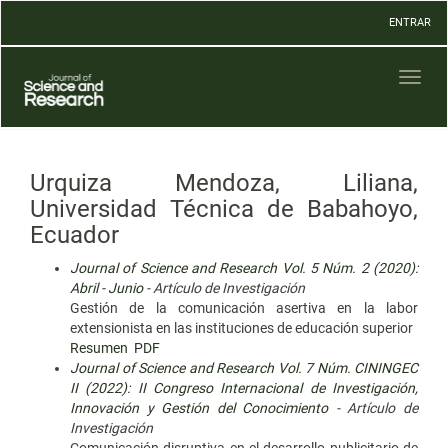
Navegación
ENTRAR
principal
Contenido
principal
Toggl
Barra
naviga
lateral
Urquiza Mendoza, Liliana,
Universidad Técnica de Babahoyo,
Ecuador
Journal of Science and Research Vol. 5 Núm. 2 (2020):
Abril - Junio
- Artículo de Investigación
Gestión de la comunicación asertiva en la labor
extensionista en las instituciones de educación superior
Resumen
PDF
Journal of Science and Research Vol. 7 Núm. CININGEC
II (2022): II Congreso Internacional de Investigación,
Innovación y Gestión del Conocimiento
- Artículo de
Investigación