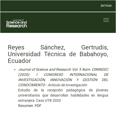
Navegación
ENTRAR
principal
Contenido
principal
Toggl
Barra
naviga
lateral
Reyes Sánchez, Gertrudis,
Universidad Técnica de Babahoyo,
Ecuador
Journal of Science and Research Vol. 5 Núm. CININGEC
(2020): I CONGRESO INTERNACIONAL DE
INVESTIGACIÓN, INNOVACIÓN Y GESTIÓN DEL
CONOCIMIENTO
- Artículo de Investigación
Estudio de la recepción pedagógica de jóvenes
universitarios que desarrollan habilidades en lengua
extranjera: Caso UTB 2020
Resumen
PDF