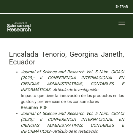
Navegación
ENTRAR
principal
Contenido
principal
Toggl
Barra
naviga
lateral
Encalada Tenorio, Georgina Janeth,
Ecuador
Journal of Science and Research Vol. 5 Núm. CICACI
(2020): II CONFERENCIA INTERNACIONAL EN
CIENCIAS ADMINISTRATIVAS, CONTABLES E
INFORMÁTICAS
- Artículo de Investigación
Impacto que tiene la innovación de los productos en los
gustos y preferencias de los consumidores
Resumen
PDF
Journal of Science and Research Vol. 5 Núm. CICACI
(2020): II CONFERENCIA INTERNACIONAL EN
CIENCIAS ADMINISTRATIVAS, CONTABLES E
INFORMÁTICAS
- Artículo de Investigación