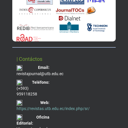
| Contáctos
Email:
revistajournal@utb.edu.ec
Teléfono:
(+593)
959118258
Web:
https://revistas.utb.edu.ec/index.php/sr/
Oficina
Editorial: