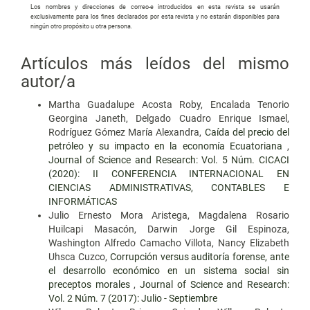
Los nombres y direcciones de correo-e introducidos en esta revista se usarán
exclusivamente para los fines declarados por esta revista y no estarán disponibles para
ningún otro propósito u otra persona.
Artículos más leídos del mismo
autor/a
Martha Guadalupe Acosta Roby, Encalada Tenorio
Georgina Janeth, Delgado Cuadro Enrique Ismael,
Rodríguez Gómez María Alexandra,
Caída del precio del
petróleo y su impacto en la economía Ecuatoriana
,
Journal of Science and Research: Vol. 5 Núm. CICACI
(2020): II CONFERENCIA INTERNACIONAL EN
CIENCIAS ADMINISTRATIVAS, CONTABLES E
INFORMÁTICAS
Julio Ernesto Mora Aristega, Magdalena Rosario
Huilcapi Masacón, Darwin Jorge Gil Espinoza,
Washington Alfredo Camacho Villota, Nancy Elizabeth
Uhsca Cuzco,
Corrupción versus auditoría forense, ante
el desarrollo económico en un sistema social sin
preceptos morales
,
Journal of Science and Research:
Vol. 2 Núm. 7 (2017): Julio - Septiembre