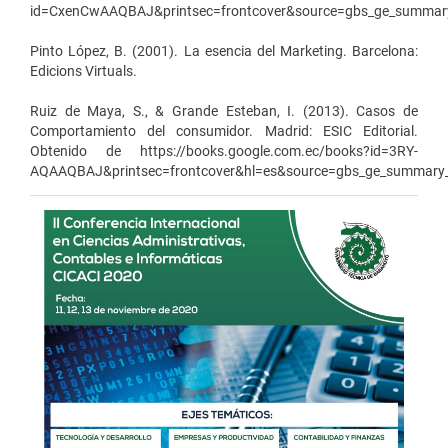
id=CxenCwAAQBAJ&printsec=frontcover&source=gbs_ge_summar
Pinto López, B. (2001). La esencia del Marketing. Barcelona:
Edicions Virtuals.
Ruiz de Maya, S., & Grande Esteban, I. (2013). Casos de
Comportamiento del consumidor. Madrid: ESIC Editorial.
Obtenido de https://books.google.com.ec/books?id=3RY-
AQAAQBAJ&printsec=frontcover&hl=es&source=gbs_ge_summary