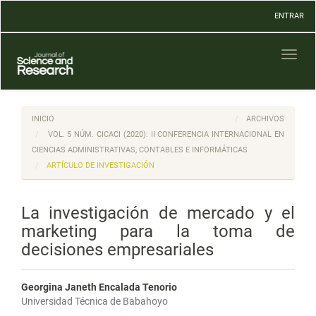
Navegación
ENTRAR
principal
Contenido
principal
Toggl
Barra
naviga
lateral
INICIO
ARCHIVOS
VOL. 5 NÚM. CICACI (2020): II CONFERENCIA INTERNACIONAL EN
CIENCIAS ADMINISTRATIVAS, CONTABLES E INFORMÁTICAS
ARTÍCULO DE INVESTIGACIÓN
La investigación de mercado y el
marketing para la toma de
decisiones empresariales
Georgina Janeth Encalada Tenorio
Universidad Técnica de Babahoyo