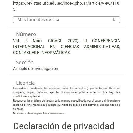
https://revistas.utb.edu.ec/index.php/sr/article/view/110
3
Más formatos de cita
Número
Vol. 5 Núm. CICACI (2020): II CONFERENCIA
INTERNACIONAL EN CIENCIAS ADMINISTRATIVAS,
CONTABLES E INFORMÁTICAS
Sección
Artículo de Investigación
Licencia
Los autores mantienen los derechos sobre los artículos y por tanto son libres de
compartir, copiar, distribuir, ejecutar y comunicar públicamente la obra bajo las
condiciones siguientes:
Reconocer los créditos de la obra de la manera especificada por el autor o el licenciante
(pero no de una manera que sugiera que tiene su apoyo o que apoyan el uso que hace de
su obra).
No utilizar esta obra para fines comerciales.
Declaración de privacidad