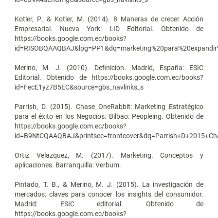
Kotler, P., & Kotler, M. (2014). 8 Maneras de crecer Acción
Empresarial. Nueva York: LID Editorial. Obtenido de
https://books.google.com.ec/books?
id=RISOBQAAQBAJ&lpg=PP1&dq=marketing%20para%20expandi
Merino, M. J. (2010). Definicion. Madrid, España: ESIC
Editorial. Obtenido de https://books.google.com.ec/books?
id=FecE1yz7B5EC&source=gbs_navlinks_s
Parrish, D. (2015). Chase OneRabbit: Marketing Estratégico
para el éxito en los Negocios. Bilbao: Peopleing. Obtenido de
https://books.google.com.ec/books?
id=B9NtCQAAQBAJ&printsec=frontcover&dq=Parrish+D+2015+C
Ortiz Velazquez, M. (2017). Marketing. Conceptos y
aplicaciones. Barranquilla: Verbum.
Pintado, T. B., & Merino, M. J. (2015). La investigación de
mercados: claves para conocer los insights del consumidor.
Madrid: ESIC editorial. Obtenido de
https://books.google.com.ec/books?