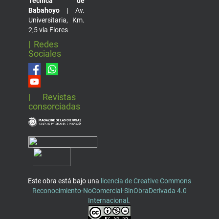
Técnica de
Babahoyo |
Av.
Universitaria, Km.
2,5 vía Flores
| Redes
Sociales
| Revistas
consorciadas
Este obra está bajo una
licencia de Creative Commons
Reconocimiento-NoComercial-SinObraDerivada 4.0
Internacional
.