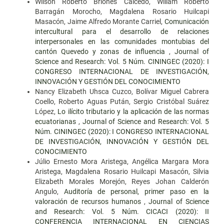
Wilson Roberto Briones Caicedo, Willam Roberto
Barragán Morocho, Magdalena Rosario Huilcapi
Masacón, Jaime Alfredo Morante Carriel,
Comunicación
intercultural para el desarrollo de relaciones
interpersonales en las comunidades montubias del
cantón Quevedo y zonas de influencia
,
Journal of
Science and Research: Vol. 5 Núm. CININGEC (2020): I
CONGRESO INTERNACIONAL DE INVESTIGACIÓN,
INNOVACIÓN Y GESTIÓN DEL CONOCIMIENTO
Nancy Elizabeth Uhsca Cuzco, Bolívar Miguel Cabrera
Coello, Roberto Aguas Pután, Sergio Cristóbal Suárez
López,
Lo ilícito tributario y la aplicación de las normas
ecuatorianas
,
Journal of Science and Research: Vol. 5
Núm. CININGEC (2020): I CONGRESO INTERNACIONAL
DE INVESTIGACIÓN, INNOVACIÓN Y GESTIÓN DEL
CONOCIMIENTO
Júlio Ernesto Mora Aristega, Angélica Margara Mora
Aristega, Magdalena Rosario Huilcapi Masacón, Silvia
Elizabeth Morales Morejón, Reyes Johan Calderón
Angulo,
Auditoría de personal, primer paso en la
valoración de recursos humanos
,
Journal of Science
and Research: Vol. 5 Núm. CICACI (2020): II
CONFERENCIA INTERNACIONAL EN CIENCIAS