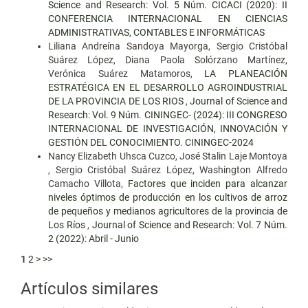
Science and Research: Vol. 5 Núm. CICACI (2020): II
CONFERENCIA INTERNACIONAL EN CIENCIAS
ADMINISTRATIVAS, CONTABLES E INFORMÁTICAS
Liliana Andreína Sandoya Mayorga, Sergio Cristóbal
Suárez López, Diana Paola Solórzano Martínez,
Verónica Suárez Matamoros,
LA PLANEACIÓN
ESTRATÉGICA EN EL DESARROLLO AGROINDUSTRIAL
DE LA PROVINCIA DE LOS RIOS
,
Journal of Science and
Research: Vol. 9 Núm. CININGEC- (2024): III CONGRESO
INTERNACIONAL DE INVESTIGACIÓN, INNOVACIÓN Y
GESTIÓN DEL CONOCIMIENTO. CININGEC-2024
Nancy Elizabeth Uhsca Cuzco, José Stalin Laje Montoya
, Sergio Cristóbal Suárez López, Washington Alfredo
Camacho Villota,
Factores que inciden para alcanzar
niveles óptimos de producción en los cultivos de arroz
de pequeños y medianos agricultores de la provincia de
Los Ríos
,
Journal of Science and Research: Vol. 7 Núm.
2 (2022): Abril - Junio
1
2
>
>>
Artículos similares