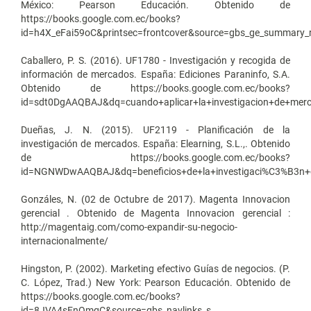
México: Pearson Educación. Obtenido de
https://books.google.com.ec/books?
id=h4X_eFai59oC&printsec=frontcover&source=gbs_ge_summary
Caballero, P. S. (2016). UF1780 - Investigación y recogida de
información de mercados. España: Ediciones Paraninfo, S.A.
Obtenido de https://books.google.com.ec/books?
id=sdt0DgAAQBAJ&dq=cuando+aplicar+la+investigacion+de+merc
Dueñas, J. N. (2015). UF2119 - Planificación de la
investigación de mercados. España: Elearning, S.L.,. Obtenido
de https://books.google.com.ec/books?
id=NGNWDwAAQBAJ&dq=beneficios+de+la+investigaci%C3%B3n+d
Gonzáles, N. (02 de Octubre de 2017). Magenta Innovacion
gerencial . Obtenido de Magenta Innovacion gerencial :
http://magentaig.com/como-expandir-su-negocio-
internacionalmente/
Hingston, P. (2002). Marketing efectivo Guías de negocios. (P.
C. López, Trad.) New York: Pearson Educación. Obtenido de
https://books.google.com.ec/books?
id=8JVA4sEnOmgC&source=gbs_navlinks_s