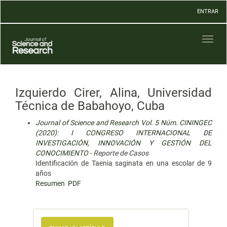
Navegación
ENTRAR
principal
Contenido
principal
Toggl
Barra
naviga
lateral
Izquierdo Cirer, Alina, Universidad
Técnica de Babahoyo, Cuba
Journal of Science and Research Vol. 5 Núm. CININGEC
(2020): I CONGRESO INTERNACIONAL DE
INVESTIGACIÓN, INNOVACIÓN Y GESTIÓN DEL
CONOCIMIENTO
- Reporte de Casos
Identificación de Taenia saginata en una escolar de 9
años
Resumen
PDF