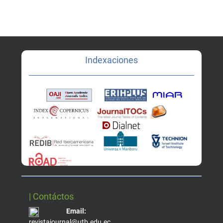
Indexaciones
| Contáctos
Email:
revistajournal@utb.edu.ec