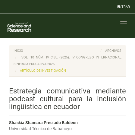
Navegación
ENTRAR
principal
Contenido
principal
Toggl
Barra
naviga
lateral
INICIO
ARCHIVOS
VOL. 10 NÚM. IV CISE (2025): IV CONGRESO INTERNACIONAL
SINERGIA EDUCATIVA 2025
ARTÍCULO DE INVESTIGACIÓN
Estrategia comunicativa mediante
podcast cultural para la inclusión
lingüística en ecuador
Shaskia Shamara Preciado Baldeon
Universidad Técnica de Babahoyo