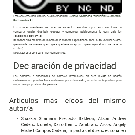
Esta obra está bajo una licencia internacional
Creative Commons Atribución-NoComercial-
SinDerivadas 4.0
.
Los autores mantienen los derechos sobre los artículos y por tanto son libres de
compartir, copiar, distribuir, ejecutar y comunicar públicamente la obra bajo las
condiciones siguientes:
Reconocer los créditos de la obra de la manera especificada por el autor o el licenciante
(pero no de una manera que sugiera que tiene su apoyo o que apoyan el uso que hace de
su obra).
No utilizar esta obra para fines comerciales.
Declaración de privacidad
Los nombres y direcciones de correo-e introducidos en esta revista se usarán
exclusivamente para los fines declarados por esta revista y no estarán disponibles para
ningún otro propósito u otra persona.
Artículos más leídos del mismo
autor/a
Shaskia Shamara Preciado Baldeon, Alison Andrea
Cedeño Izurieta, Darío Benito Zambrano Arcos, Angely
Mishell Campos Cadena,
Impacto del diseño editorial en