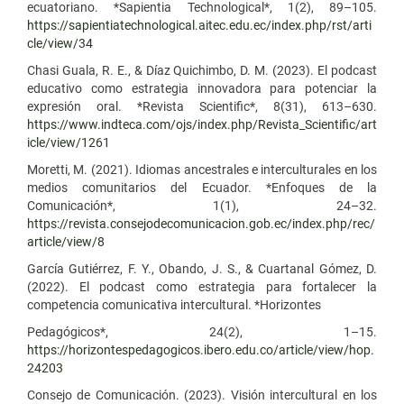
ecuatoriano. *Sapientia Technological*, 1(2), 89–105.
https://sapientiatechnological.aitec.edu.ec/index.php/rst/arti
cle/view/34
Chasi Guala, R. E., & Díaz Quichimbo, D. M. (2023). El podcast
educativo como estrategia innovadora para potenciar la
expresión oral. *Revista Scientific*, 8(31), 613–630.
https://www.indteca.com/ojs/index.php/Revista_Scientific/art
icle/view/1261
Moretti, M. (2021). Idiomas ancestrales e interculturales en los
medios comunitarios del Ecuador. *Enfoques de la
Comunicación*, 1(1), 24–32.
https://revista.consejodecomunicacion.gob.ec/index.php/rec/
article/view/8
García Gutiérrez, F. Y., Obando, J. S., & Cuartanal Gómez, D.
(2022). El podcast como estrategia para fortalecer la
competencia comunicativa intercultural. *Horizontes
Pedagógicos*, 24(2), 1–15.
https://horizontespedagogicos.ibero.edu.co/article/view/hop.
24203
Consejo de Comunicación. (2023). Visión intercultural en los