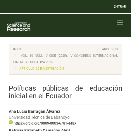
Navegación
ENTRAR
principal
Contenido
principal
Toggl
Barra
naviga
lateral
INICIO
ARCHIVOS
VOL. 10 NÚM. IV CISE (2025): IV CONGRESO INTERNACIONAL
SINERGIA EDUCATIVA 2025
ARTÍCULO DE INVESTIGACIÓN
Políticas públicas de educación
inicial en el Ecuador
Ana Lucia Barragán Álvarez
Universidad Técnica de Babahoyo
https://orcid.org/0009-0003-6781-448X
Patricia Elizabeth Camacho Abril