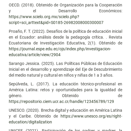
OECD. (2018). Obtenido de Organización para la Cooperación
y el Desarrollo Económicos:
https://www.scielo.org.mx/scielo.php?
script=sci_arttext&pid=S0185-26982008000300007
Proaño, F. T. (2022). Desafíos de la política de educación inicial
en el Ecuador: análisis desde la pedagogía crítica. . Revista
Ecuatoriana de Investigación Educativa, 2(1). Obtenido de
https://journal.espe.edu.ec/ojs/index.php/investigacion-
educativa/article/view/2904
Sarango Jessica. (2025). Las Políticas Públicas de Educación
Inicial en el desarrollo y aprendizaje del Eje de Descubrimiento
del medio natural y cultural en niños y niñas de 1 a 3 años.
Sepúlveda, L. (2017). La educación técnico-profesional en
América Latina: retos y oportunidades para la igualdad de
género. Obtenido de
https://repositorio.ciem.ucr.ac.cr/handle/123456789/129
UNESCO. (2020). Brecha digital y educación en América Latina
y el Caribe. Obtenido de
https://www.unesco.org/es/right-
education/digitalization
UNICEF. (2021). Participación de los padres y madres, la