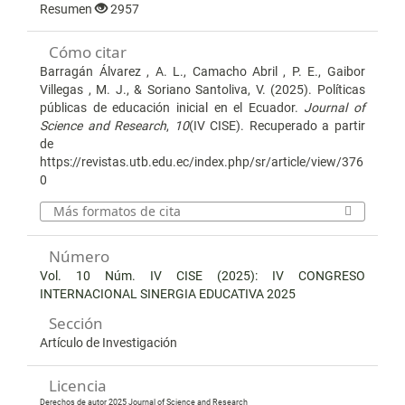
Resumen
2957
Cómo citar
Barragán Álvarez , A. L., Camacho Abril , P. E., Gaibor
Villegas , M. J., & Soriano Santoliva, V. (2025). Políticas
públicas de educación inicial en el Ecuador.
Journal of
Science and Research
,
10
(IV CISE). Recuperado a partir
de
https://revistas.utb.edu.ec/index.php/sr/article/view/376
0
Más formatos de cita
Número
Vol. 10 Núm. IV CISE (2025): IV CONGRESO
INTERNACIONAL SINERGIA EDUCATIVA 2025
Sección
Artículo de Investigación
Licencia
Derechos de autor 2025 Journal of Science and Research