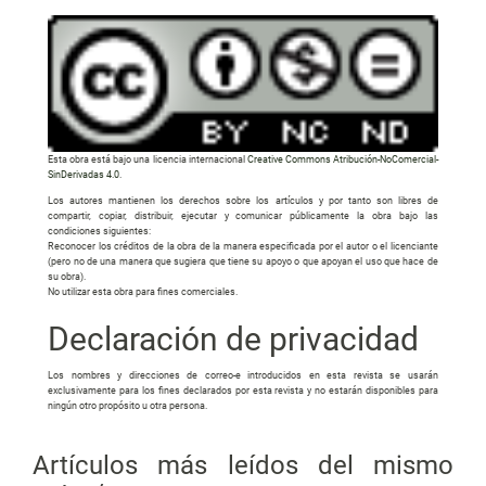
Esta obra está bajo una licencia internacional
Creative Commons Atribución-NoComercial-
SinDerivadas 4.0
.
Los autores mantienen los derechos sobre los artículos y por tanto son libres de
compartir, copiar, distribuir, ejecutar y comunicar públicamente la obra bajo las
condiciones siguientes:
Reconocer los créditos de la obra de la manera especificada por el autor o el licenciante
(pero no de una manera que sugiera que tiene su apoyo o que apoyan el uso que hace de
su obra).
No utilizar esta obra para fines comerciales.
Declaración de privacidad
Los nombres y direcciones de correo-e introducidos en esta revista se usarán
exclusivamente para los fines declarados por esta revista y no estarán disponibles para
ningún otro propósito u otra persona.
Artículos más leídos del mismo