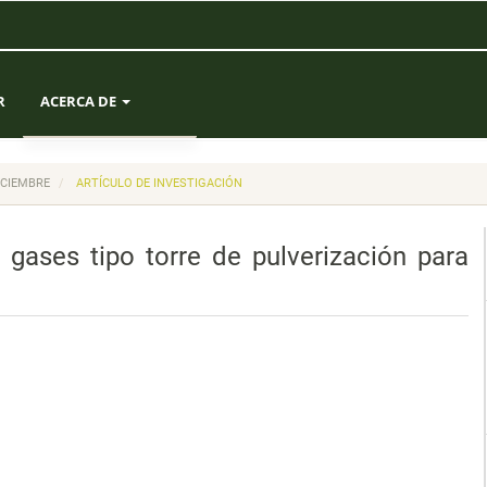
R
ACERCA DE
SOBRE LA REVISTA
DICIEMBRE
ARTÍCULO DE INVESTIGACIÓN
ENVÍOS
gases tipo torre de pulverización para
EQUIPO EDITORIAL
ESTADÍSTICAS
CONTACTO