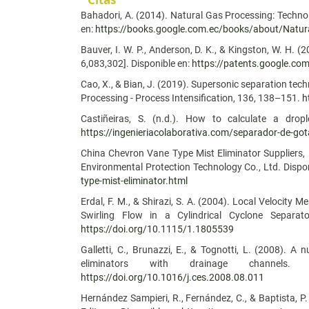
Citas
Bahadori, A. (2014). Natural Gas Processing: Technol
en:
https://books.google.com.ec/books/about/Natur
Bauver, I. W. P., Anderson, D. K., & Kingston, W. H. 
6,083,302]. Disponible en:
https://patents.google.c
Cao, X., & Bian, J. (2019). Supersonic separation tec
Processing - Process Intensification, 136, 138–151.
h
Castiñeiras, S. (n.d.). How to calculate a drople
https://ingenieriacolaborativa.com/separador-de-got
China Chevron Vane Type Mist Eliminator Suppliers,
Environmental Protection Technology Co., Ltd. Dispo
type-mist-eliminator.html
Erdal, F. M., & Shirazi, S. A. (2004). Local Velocit
Swirling Flow in a Cylindrical Cyclone Separat
https://doi.org/10.1115/1.1805539
Galletti, C., Brunazzi, E., & Tognotti, L. (2008). 
eliminators with drainage channels. 
https://doi.org/10.1016/j.ces.2008.08.011
Hernández Sampieri, R., Fernández, C., & Baptista, 