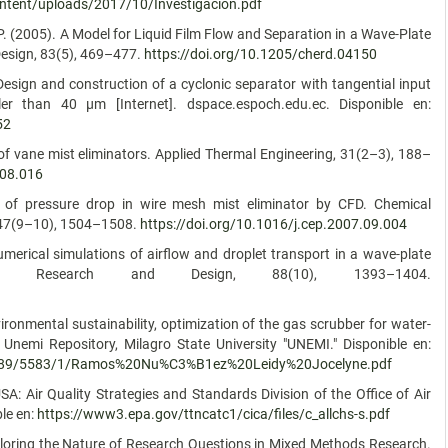
ntent/uploads/2017/10/Investigacion.pdf
 P. (2005). A Model for Liquid Film Flow and Separation in a Wave-Plate
Design, 83(5), 469–477.
https://doi.org/10.1205/cherd.04150
). Design and construction of a cyclonic separator with tangential input
ler than 40 µm [Internet]. dspace.espoch.edu.ec. Disponible en:
52
 of vane mist eliminators. Applied Thermal Engineering, 31(2–3), 188–
.08.016
n of pressure drop in wire mesh mist eliminator by CFD. Chemical
, 47(9–10), 1504–1508.
https://doi.org/10.1016/j.cep.2007.09.004
merical simulations of airflow and droplet transport in a wave-plate
ring Research and Design, 88(10), 1393–1404.
onmental sustainability, optimization of the gas scrubber for water-
 Unemi Repository, Milagro State University "UNEMI." Disponible en:
456789/5583/1/Ramos%20Nu%C3%B1ez%20Leidy%20Jocelyne.pdf
A: Air Quality Strategies and Standards Division of the Office of Air
le en:
https://www3.epa.gov/ttncatc1/cica/files/c_allchs-s.pdf
Exploring the Nature of Research Questions in Mixed Methods Research.