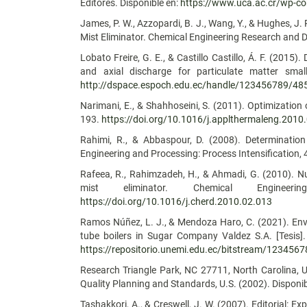
Editores. Disponible en:
https://www.uca.ac.cr/wp-co
James, P. W., Azzopardi, B. J., Wang, Y., & Hughes, J.
Mist Eliminator. Chemical Engineering Research and 
Lobato Freire, G. E., & Castillo Castillo, Á. F. (2015
and axial discharge for particulate matter smal
http://dspace.espoch.edu.ec/handle/123456789/48
Narimani, E., & Shahhoseini, S. (2011). Optimization
193.
https://doi.org/10.1016/j.applthermaleng.2010
Rahimi, R., & Abbaspour, D. (2008). Determinatio
Engineering and Processing: Process Intensification
Rafeea, R., Rahimzadeh, H., & Ahmadi, G. (2010). Nu
mist eliminator. Chemical Enginee
https://doi.org/10.1016/j.cherd.2010.02.013
Ramos Núñez, L. J., & Mendoza Haro, C. (2021). Envir
tube boilers in Sugar Company Valdez S.A. [Tesis].
https://repositorio.unemi.edu.ec/bitstream/123
Research Triangle Park, NC 27711, North Carolina, US
Quality Planning and Standards, U.S. (2002). Disponib
Tashakkori, A., & Creswell, J. W. (2007). Editorial: 