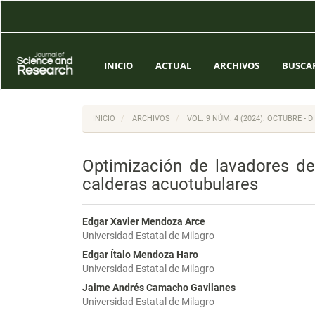
Navegación
principal
Contenido
principal
Barra
INICIO
ACTUAL
ARCHIVOS
BUSCA
lateral
INICIO
ARCHIVOS
VOL. 9 NÚM. 4 (2024): OCTUBRE - 
Optimización de lavadores de 
calderas acuotubulares
Edgar Xavier Mendoza Arce
Universidad Estatal de Milagro
Edgar Ítalo Mendoza Haro
Universidad Estatal de Milagro
Jaime Andrés Camacho Gavilanes
Universidad Estatal de Milagro