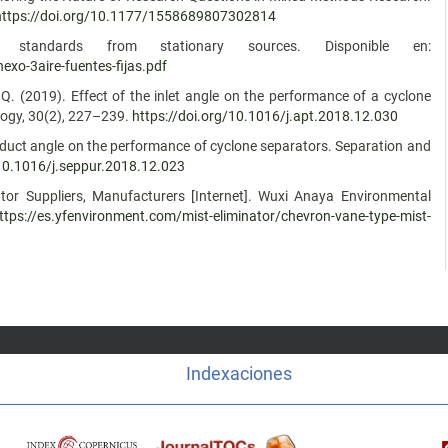
https://doi.org/10.1177/1558689807302814
standards from stationary sources. Disponible en:
xo-3aire-fuentes-fijas.pdf
, Q. (2019). Effect of the inlet angle on the performance of a cyclone
ogy, 30(2), 227–239.
https://doi.org/10.1016/j.apt.2018.12.030
let duct angle on the performance of cyclone separators. Separation and
/10.1016/j.seppur.2018.12.023
or Suppliers, Manufacturers [Internet]. Wuxi Anaya Environmental
ttps://es.yfenvironment.com/mist-eliminator/chevron-vane-type-mist-
Indexaciones