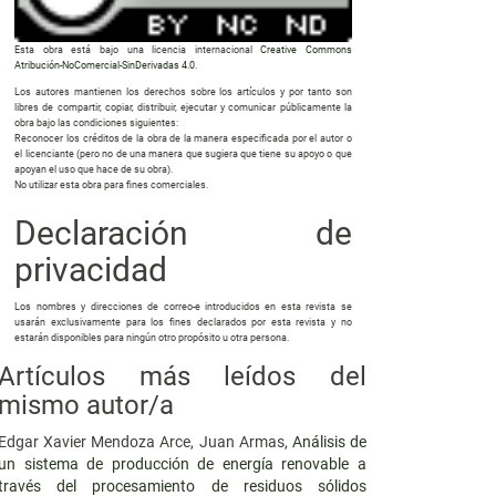
Esta obra está bajo una licencia internacional
Creative Commons
Atribución-NoComercial-SinDerivadas 4.0
.
Los autores mantienen los derechos sobre los artículos y por tanto son
libres de compartir, copiar, distribuir, ejecutar y comunicar públicamente la
obra bajo las condiciones siguientes:
Reconocer los créditos de la obra de la manera especificada por el autor o
el licenciante (pero no de una manera que sugiera que tiene su apoyo o que
apoyan el uso que hace de su obra).
No utilizar esta obra para fines comerciales.
Declaración de
privacidad
Los nombres y direcciones de correo-e introducidos en esta revista se
usarán exclusivamente para los fines declarados por esta revista y no
estarán disponibles para ningún otro propósito u otra persona.
Artículos más leídos del
mismo autor/a
Edgar Xavier Mendoza Arce, Juan Armas,
Análisis de
un sistema de producción de energía renovable a
través del procesamiento de residuos sólidos