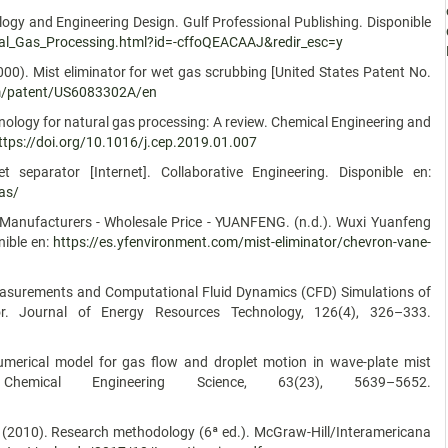
ogy and Engineering Design. Gulf Professional Publishing. Disponible
al_Gas_Processing.html?id=-cffoQEACAAJ&redir_esc=y
(2000). Mist eliminator for wet gas scrubbing [United States Patent No.
om/patent/US6083302A/en
hnology for natural gas processing: A review. Chemical Engineering and
ttps://doi.org/10.1016/j.cep.2019.01.007
t separator [Internet]. Collaborative Engineering. Disponible en:
as/
 Manufacturers - Wholesale Price - YUANFENG. (n.d.). Wuxi Yuanfeng
nible en:
https://es.yfenvironment.com/mist-eliminator/chevron-vane-
y Measurements and Computational Fluid Dynamics (CFD) Simulations of
or. Journal of Energy Resources Technology, 126(4), 326–333.
A numerical model for gas flow and droplet motion in wave-plate mist
Chemical Engineering Science, 63(23), 5639–5652.
P. (2010). Research methodology (6ª ed.). McGraw-Hill/Interamericana