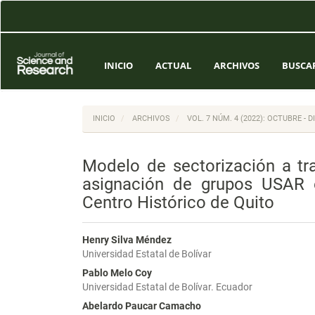
Navegación
principal
Contenido
principal
Barra
INICIO
ACTUAL
ARCHIVOS
BUSCA
lateral
INICIO
ARCHIVOS
VOL. 7 NÚM. 4 (2022): OCTUBRE - 
Modelo de sectorización a tr
asignación de grupos USAR 
Centro Histórico de Quito
Henry Silva Méndez
Universidad Estatal de Bolívar
Pablo Melo Coy
Universidad Estatal de Bolívar. Ecuador
Abelardo Paucar Camacho