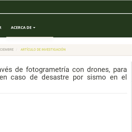
R
ACERCA DE
SOBRE LA REVISTA
DICIEMBRE
ARTÍCULO DE INVESTIGACIÓN
ENVÍOS
avés de fotogrametría con drones, para
EQUIPO EDITORIAL
en caso de desastre por sismo en el
ESTADÍSTICAS
CONTACTO