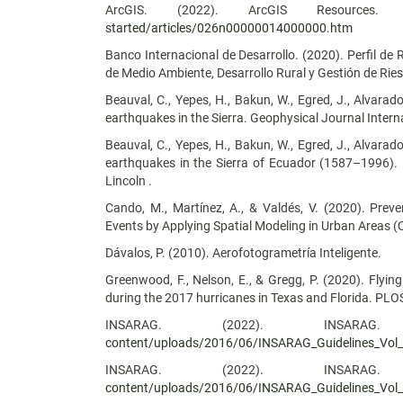
ArcGIS. (2022). ArcGIS Resource
started/articles/026n00000014000000.htm
Banco Internacional de Desarrollo. (2020). Perfil de
de Medio Ambiente, Desarrollo Rural y Gestión de Rie
Beauval, C., Yepes, H., Bakun, W., Egred, J., Alvarad
earthquakes in the Sierra. Geophysical Journal Interna
Beauval, C., Yepes, H., Bakun, W., Egred, J., Alvarad
earthquakes in the Sierra of Ecuador (1587–1996). N
Lincoln .
Cando, M., Martínez, A., & Valdés, V. (2020). Pre
Events by Applying Spatial Modeling in Urban Areas (
Dávalos, P. (2010). Aerofotogrametría Inteligente.
Greenwood, F., Nelson, E., & Gregg, P. (2020). Flyi
during the 2017 hurricanes in Texas and Florida. P
INSARAG. (2022). INSA
content/uploads/2016/06/INSARAG_Guidelines_Vol
INSARAG. (2022). INSA
content/uploads/2016/06/INSARAG_Guidelines_Vol_I