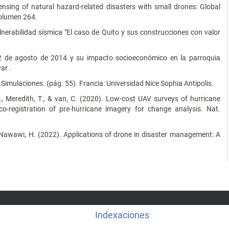
nsing of natural hazard-related disasters with small drones: Global
Volumen 264.
lnerabilidad sísmica "El caso de Quito y sus construcciones con valor
12 de agosto de 2014 y su impacto socioeconómico en la parroquia
ar .
y Simulaciones. (pág. 55). Francia: Universidad Nice Sophia Antipolis.
P., Meredith, T., & van, C. (2020). Low-cost UAV surveys of hurricane
-registration of pre-hurricane imagery for change analysis. Nat.
, & Nawawi, H. (2022). Applications of drone in disaster management: A
Indexaciones