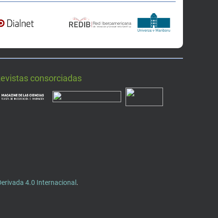
Revistas consorciadas
rivada 4.0 Internacional
.