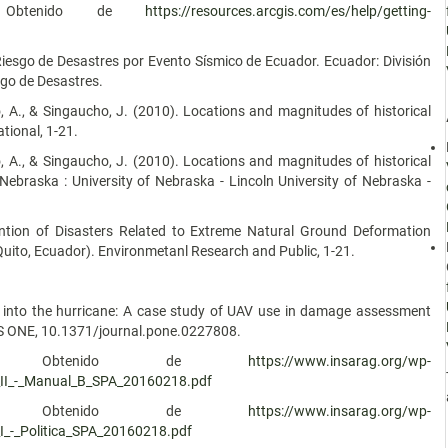
s. Obtenido de
https://resources.arcgis.com/es/help/getting-
 Riesgo de Desastres por Evento Sísmico de Ecuador. Ecuador: División
sgo de Desastres.
o, A., & Singaucho, J. (2010). Locations and magnitudes of historical
tional, 1-21.
o, A., & Singaucho, J. (2010). Locations and magnitudes of historical
ebraska : University of Nebraska - Lincoln University of Nebraska -
vention of Disasters Related to Extreme Natural Ground Deformation
Quito, Ecuador). Environmetanl Research and Public, 1-21.
ng into the hurricane: A case study of UAV use in damage assessment
LOS ONE, 10.1371/journal.pone.0227808.
RAG. Obtenido de
https://www.insarag.org/wp-
_II_-_Manual_B_SPA_20160218.pdf
RAG. Obtenido de
https://www.insarag.org/wp-
_-_Politica_SPA_20160218.pdf