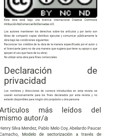
Esta obra está bajo una licencia internacional
Creative Commons
Atribución-NoComercial-SinDerivadas 4.0
.
Los autores mantienen los derechos sobre los artículos y por tanto son
libres de compartir, copiar, distribuir, ejecutar y comunicar públicamente la
obra bajo las condiciones siguientes:
Reconocer los créditos de la obra de la manera especificada por el autor o
el licenciante (pero no de una manera que sugiera que tiene su apoyo o que
apoyan el uso que hace de su obra).
No utilizar esta obra para fines comerciales.
Declaración de
privacidad
Los nombres y direcciones de correo-e introducidos en esta revista se
usarán exclusivamente para los fines declarados por esta revista y no
estarán disponibles para ningún otro propósito u otra persona.
Artículos más leídos del
mismo autor/a
Henry Silva Mendez, Pablo Melo Coy, Abelardo Paucar
Camacho,
Modelo de sectorización a través de