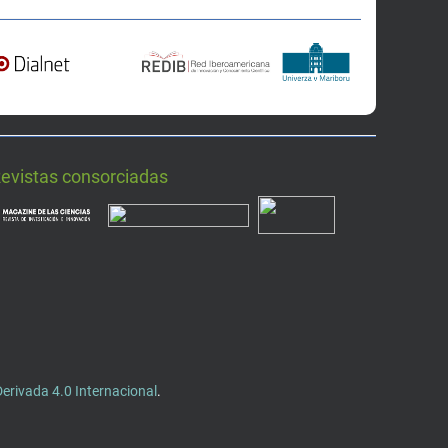
Revistas consorciadas
rivada 4.0 Internacional
.