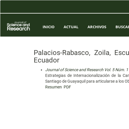
Navegación
principal
Contenido
principal
Barra
INICIO
ACTUAL
ARCHIVOS
BUSCA
lateral
Palacios-Rabasco, Zoila, Escu
Ecuador
Journal of Science and Research Vol. 5 Núm. 1
Estrategias de Internacionalización de la Ca
Santiago de Guayaquil para articularse a los Ob
Resumen
PDF