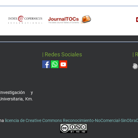
| Redes Sociales
| 
nvestigación y
Universitaria, Km.
una
licencia de Creative Commons Reconocimiento-NoComercial-SinObraDe