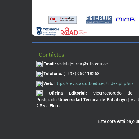
| Contáctos
Email:
revistajournal@utb.edu.ec
Teléfono:
(+593) 959118258
Web:
https://revistas.utb.edu.ec/index.php/sr/
Oficina Editorial:
Vicerrectorado de I
Postgrado
Universidad Técnica de Babahoyo |
Av. 
2,5 vía Flores
Este obra está bajo 