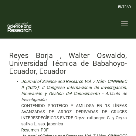
Navegación
ENTRAR
principal
Contenido
principal
Toggl
Barra
naviga
lateral
Reyes Borja , Walter Oswaldo,
Universidad Técnica de Babahoyo-
Ecuador, Ecuador
Journal of Science and Research Vol. 7 Núm. CININGEC
II (2022): II Congreso Internacional de Investigación,
Innovación y Gestión del Conocimiento
- Artículo de
Investigación
CONTENIDO PROTEICO Y AMILOSA EN 13 LÍNEAS
AVANZADAS DE ARROZ DERIVADAS DE CRUCES
INTERESPECÍFICOS ENTRE Oryza rufipogon G. y Oryza
sativa L. ssp. japonica
Resumen
PDF