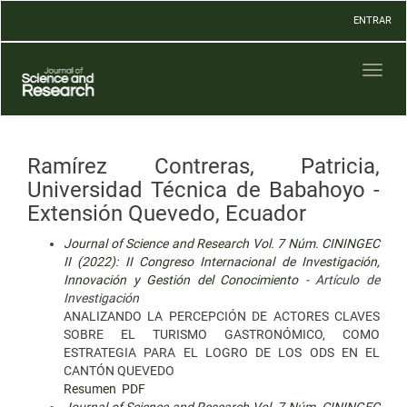
Navegación
ENTRAR
principal
Contenido
principal
Toggl
Barra
naviga
lateral
Ramírez Contreras, Patricia,
Universidad Técnica de Babahoyo -
Extensión Quevedo, Ecuador
Journal of Science and Research Vol. 7 Núm. CININGEC
II (2022): II Congreso Internacional de Investigación,
Innovación y Gestión del Conocimiento
- Artículo de
Investigación
ANALIZANDO LA PERCEPCIÓN DE ACTORES CLAVES
SOBRE EL TURISMO GASTRONÓMICO, COMO
ESTRATEGIA PARA EL LOGRO DE LOS ODS EN EL
CANTÓN QUEVEDO
Resumen
PDF