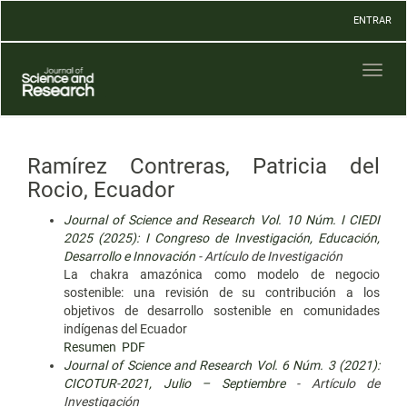
Navegación
ENTRAR
principal
Contenido
principal
Toggl
Barra
naviga
lateral
Ramírez Contreras, Patricia del
Rocio, Ecuador
Journal of Science and Research Vol. 10 Núm. I CIEDI
2025 (2025): I Congreso de Investigación, Educación,
Desarrollo e Innovación
- Artículo de Investigación
La chakra amazónica como modelo de negocio
sostenible: una revisión de su contribución a los
objetivos de desarrollo sostenible en comunidades
indígenas del Ecuador
Resumen
PDF
Journal of Science and Research Vol. 6 Núm. 3 (2021):
CICOTUR-2021, Julio – Septiembre
- Artículo de
Investigación