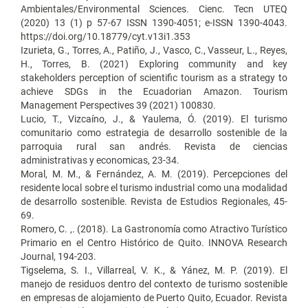
Ambientales/Environmental Sciences. Cienc. Tecn UTEQ
(2020) 13 (1) p 57-67 ISSN 1390-4051; e-ISSN 1390-4043.
https://doi.org/10.18779/cyt.v13i1.353
Izurieta, G., Torres, A., Patiño, J., Vasco, C., Vasseur, L., Reyes,
H., Torres, B. (2021) Exploring community and key
stakeholders perception of scientific tourism as a strategy to
achieve SDGs in the Ecuadorian Amazon. Tourism
Management Perspectives 39 (2021) 100830.
Lucio, T., Vizcaíno, J., & Yaulema, Ó. (2019). El turismo
comunitario como estrategia de desarrollo sostenible de la
parroquia rural san andrés. Revista de ciencias
administrativas y economicas, 23-34.
Moral, M. M., & Fernández, A. M. (2019). Percepciones del
residente local sobre el turismo industrial como una modalidad
de desarrollo sostenible. Revista de Estudios Regionales, 45-
69.
Romero, C. ,. (2018). La Gastronomía como Atractivo Turístico
Primario en el Centro Histórico de Quito. INNOVA Research
Journal, 194-203.
Tigselema, S. I., Villarreal, V. K., & Yánez, M. P. (2019). El
manejo de residuos dentro del contexto de turismo sostenible
en empresas de alojamiento de Puerto Quito, Ecuador. Revista