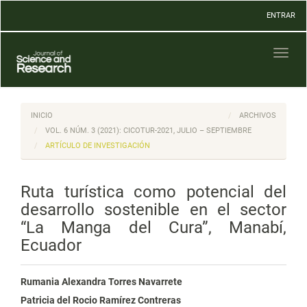
Navegación
ENTRAR
principal
Contenido
principal
Toggl
Barra
naviga
lateral
INICIO
ARCHIVOS
VOL. 6 NÚM. 3 (2021): CICOTUR-2021, JULIO – SEPTIEMBRE
ARTÍCULO DE INVESTIGACIÓN
Ruta turística como potencial del
desarrollo sostenible en el sector
“La Manga del Cura”, Manabí,
Ecuador
Rumania Alexandra Torres Navarrete
Patricia del Rocio Ramírez Contreras