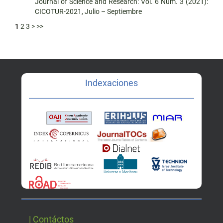
Journal of Science and Research: Vol. 6 Núm. 3 (2021):
CICOTUR-2021, Julio – Septiembre
1
2
3
>
>>
Indexaciones
| Contáctos