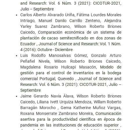
and Research: Vol. 6 Núm. 3 (2021): CICOTUR-2021,
Julio – Septiembre
Carlos Alberto Alvarado Uriña, Fátima Lourdes Morales
Intriago, Manuel Danilo Carrillo Zenteno, Alejandra
Yarley Suarez Zambrano, Wilson Roberto Briones
Caicedo,
Comparación económica de un sistema de
plantación de cacao semitecnificado en dos zonas de
Ecuador
,
Journal of Science and Research: Vol. 1 Núm.
4 (2016): Octubre - Diciembre
Luis Rodolfo Manosalvas Gómez, Gonzalo Arturo
Peñafiel Nivela, Wilson Roberto Briones Caicedo,
Magdalena Rosario Huilcapi Masacón,
Modelo de
gestión para el control de inventarios en la bodega
comercial Portugal, Quevedo
,
Journal of Science and
Research: Vol. 6 Núm. 3 (2021): CICOTUR-2021, Julio –
Septiembre
Jaime Gerardo Navia Álava, Wilson Roberto Briones
Caicedo, Liliana Ivett Urquiza Mendoza, Willam Roberto
Barragán Morocho , Gema Katherine Muñoz Vargas,
Roxana Monserrate Zambrano Moreira,
Comunicación
asertiva para la productividad científica en época de
pandemia en las instituciones de educación superior
,