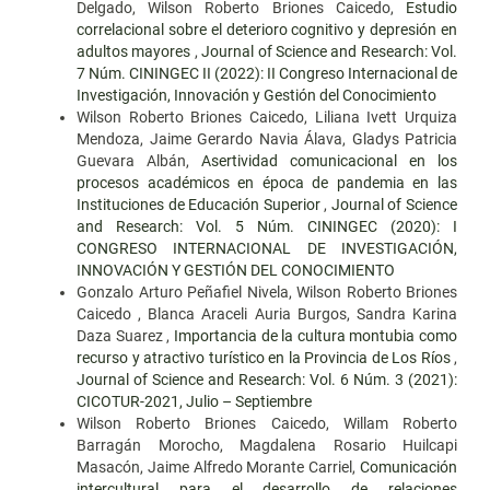
Delgado, Wilson Roberto Briones Caicedo,
Estudio
correlacional sobre el deterioro cognitivo y depresión en
adultos mayores
,
Journal of Science and Research: Vol.
7 Núm. CININGEC II (2022): II Congreso Internacional de
Investigación, Innovación y Gestión del Conocimiento
Wilson Roberto Briones Caicedo, Liliana Ivett Urquiza
Mendoza, Jaime Gerardo Navia Álava, Gladys Patricia
Guevara Albán,
Asertividad comunicacional en los
procesos académicos en época de pandemia en las
Instituciones de Educación Superior
,
Journal of Science
and Research: Vol. 5 Núm. CININGEC (2020): I
CONGRESO INTERNACIONAL DE INVESTIGACIÓN,
INNOVACIÓN Y GESTIÓN DEL CONOCIMIENTO
Gonzalo Arturo Peñafiel Nivela, Wilson Roberto Briones
Caicedo , Blanca Araceli Auria Burgos, Sandra Karina
Daza Suarez ,
Importancia de la cultura montubia como
recurso y atractivo turístico en la Provincia de Los Ríos
,
Journal of Science and Research: Vol. 6 Núm. 3 (2021):
CICOTUR-2021, Julio – Septiembre
Wilson Roberto Briones Caicedo, Willam Roberto
Barragán Morocho, Magdalena Rosario Huilcapi
Masacón, Jaime Alfredo Morante Carriel,
Comunicación
intercultural para el desarrollo de relaciones