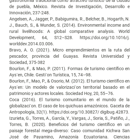
gastronomía tradicional como atractivo turístico de la ciudad
de puebla, México. Revista de Investigación, Desarrollo e
Innovación, 237-248.
Angelsen, A., Jagger, P., Babigumira, R., Belcher, B., Hogarth, N.
J., Bauch, S., & Wunder, S. (2014). Environmental income and
rural livelihoods: A global comparative analysis. World
Development, 64, S12–S28. https://doi.org/10.1016/j.
worlddev.2014.03.006.
Bravo, A. O. (2021). Micro emprendimientos en la ruta del
pescador, provincia del Guayas. Revista Universidad y
Sociedad, 375-382
Bourlon, F., & Mao, P. (2011). Formas de turismo científico en
Ays´en, Chile. Gesti´on Turística, 15, 74–98.
Bourlon, F., Mao, P., & Osorio, M. (2012). El turismo científico en
Ays´en: Un modelo de valorizaci´on territorial basado en el
patrimonio y actores locales. Sociedad Hoy, 20, 55–76.
Coca (2016). El turismo comunitario en el mundo de la
globalizaci´on. El caso de los quichuas amazónicos. Gaceta de
Antropología, 32(1). https://doi.org/10.30827/ digibug.42873.
Izurieta, G., Torres, A., García, Y., Vargas, J., Soria, S., Patiño, J.,
Torres, B. (2020). Beneficios del turismo científico en un
paisaje forestal mega-diverso: Caso comunidad Kichwa San
José de Payamino, Amazonía Ecuatoriana. Ciencias