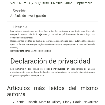
Vol. 6 Núm. 3 (2021): CICOTUR-2021, Julio – Septiembre
Sección
Artículo de Investigación
Licencia
Los autores mantienen los derechos sobre los artículos y por tanto son libres de
compartir, copiar, distribuir, ejecutar y comunicar públicamente la obra bajo las
condiciones siguientes:
Reconocer los créditos de la obra de la manera especificada por el autor o el licenciante
(pero no de una manera que sugiera que tiene su apoyo o que apoyan el uso que hace de
su obra).
No utilizar esta obra para fines comerciales.
Declaración de privacidad
Los nombres y direcciones de correo-e introducidos en esta revista se usarán
exclusivamente para los fines declarados por esta revista y no estarán disponibles para
ningún otro propósito u otra persona.
Artículos más leídos del mismo
autor/a
Kenia Lisseth Moreira Gilces, Cindy Paola Navarrete