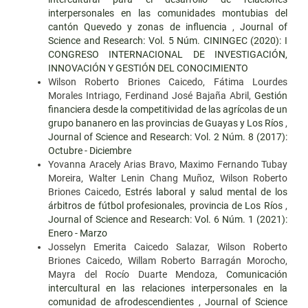
interpersonales en las comunidades montubias del
cantón Quevedo y zonas de influencia
,
Journal of
Science and Research: Vol. 5 Núm. CININGEC (2020): I
CONGRESO INTERNACIONAL DE INVESTIGACIÓN,
INNOVACIÓN Y GESTIÓN DEL CONOCIMIENTO
Wilson Roberto Briones Caicedo, Fátima Lourdes
Morales Intriago, Ferdinand José Bajaña Abril,
Gestión
financiera desde la competitividad de las agrícolas de un
grupo bananero en las provincias de Guayas y Los Ríos
,
Journal of Science and Research: Vol. 2 Núm. 8 (2017):
Octubre - Diciembre
Yovanna Aracely Arias Bravo, Maximo Fernando Tubay
Moreira, Walter Lenin Chang Muñoz, Wilson Roberto
Briones Caicedo,
Estrés laboral y salud mental de los
árbitros de fútbol profesionales, provincia de Los Ríos
,
Journal of Science and Research: Vol. 6 Núm. 1 (2021):
Enero - Marzo
Josselyn Emerita Caicedo Salazar, Wilson Roberto
Briones Caicedo, Willam Roberto Barragán Morocho,
Mayra del Rocío Duarte Mendoza,
Comunicación
intercultural en las relaciones interpersonales en la
comunidad de afrodescendientes
,
Journal of Science