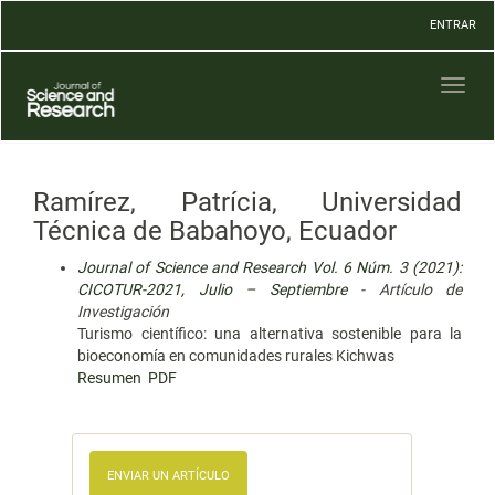
Navegación
ENTRAR
principal
Contenido
principal
Toggl
Barra
naviga
lateral
Ramírez, Patrícia, Universidad
Técnica de Babahoyo, Ecuador
Journal of Science and Research Vol. 6 Núm. 3 (2021):
CICOTUR-2021, Julio – Septiembre
- Artículo de
Investigación
Turismo científico: una alternativa sostenible para la
bioeconomía en comunidades rurales Kichwas
Resumen
PDF
ENVIAR UN ARTÍCULO