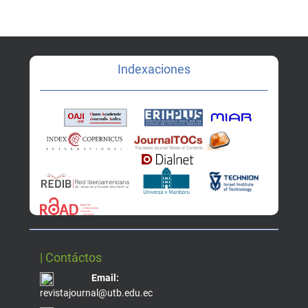
Indexaciones
| Contáctos
Email:
revistajournal@utb.edu.ec